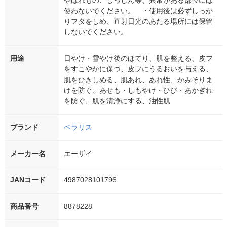
やはれもの、しっしん等、異常がある部位には
使わないでください。 ・使用後は必ずしっか
りフタをしめ、直射日光のあたる場所には保管
しないでください。
用途
日やけ・雪やけ後のほてり、肌を整える、皮フ
をすこやかに保つ、皮フにうるおいを与える、
肌をひきしめる、肌あれ、あれ性、かみそりま
けを防ぐ、あせも・しもやけ・ひび・あかぎれ
を防ぐ、肌を清浄にする、油性肌
ブランド
ベラリス
メーカー名
エーザイ
JANコード
4987028101796
商品番号
8878228