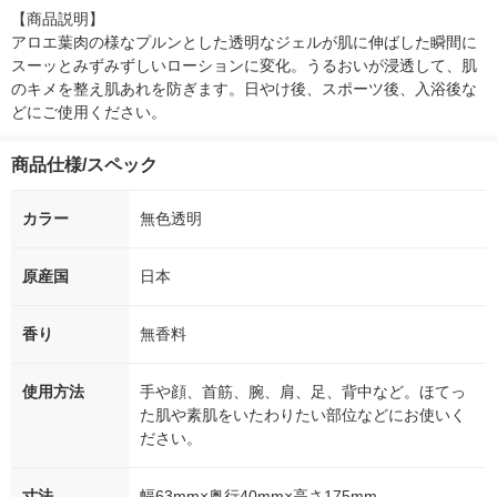
【商品説明】

アロエ葉肉の様なプルンとした透明なジェルが肌に伸ばした瞬間に
スーッとみずみずしいローションに変化。うるおいが浸透して、肌
のキメを整え肌あれを防ぎます。日やけ後、スポーツ後、入浴後な
どにご使用ください。
商品仕様/スペック
カラー
無色透明
原産国
日本
香り
無香料
使用方法
手や顔、首筋、腕、肩、足、背中など。ほてっ
た肌や素肌をいたわりたい部位などにお使いく
ださい。
寸法
幅63mm×奥行40mm×高さ175mm