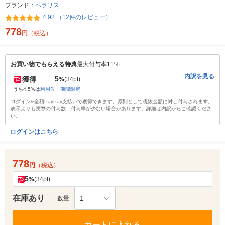
ブランド：
ベラリス
4.92 （12件のレビュー）
778
円
（税込）
お買い物でもらえる特典
最大付与率11%
内訳を見る
5
獲得
%
(34pt)
うち4.5%は
利用先・期間限定
ログイン&全額PayPay支払いで獲得できます。原則として税抜金額に対し付与されます。
表示よりも実際の付与数、付与率が少ない場合があります。詳細は内訳からご確認くださ
い。
ログインはこちら
778
円
（税込）
5
%
(34pt)
在庫あり
1
数量
カートに入れる