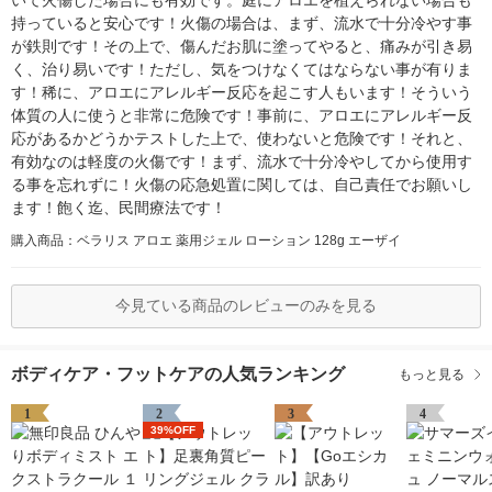
いて火傷した場合にも有効です。庭にアロエを植えられない場合も
持っていると安心です！火傷の場合は、まず、流水で十分冷やす事
が鉄則です！その上で、傷んだお肌に塗ってやると、痛みが引き易
く、治り易いです！ただし、気をつけなくてはならない事が有りま
す！稀に、アロエにアレルギー反応を起こす人もいます！そういう
体質の人に使うと非常に危険です！事前に、アロエにアレルギー反
応があるかどうかテストした上で、使わないと危険です！それと、
有効なのは軽度の火傷です！まず、流水で十分冷やしてから使用す
る事を忘れずに！火傷の応急処置に関しては、自己責任でお願いし
ます！飽く迄、民間療法です！
購入商品：ベラリス アロエ 薬用ジェル ローション 128g エーザイ
今見ている商品のレビューのみを見る
ボディケア・フットケアの人気ランキング
もっと見る
1
2
3
4
39%OFF