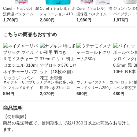
Curel（キュレル） 潤
Curel（キュレル） ボ
Curel（キュレル） 潤
ジョンソンボ
浸保湿 バスタイム モ
ディローション 410m
浸保湿 バスタイム モ
バイブラント 
イストバリアクリーム
1,760
L+110mLセット 花王
2,860
イストバリアクリーム
1,980
アンス アロマ
1,976
円
円
円
円
つけかえ用 310g 花王
310g 花王 敏感肌 乾
500ml 2個 
敏感肌 乾燥ケア
燥ケア
ション
こちらの商品もおすすめ
ネイチャーリパブリッ
ナプキン 特に多い夜
ウテナモイスチャーコ
パイロット 油
ク マイルド＆モイス
用 羽つき 37cm ロリ
ールドクリーム250g
ルペン替芯(
チャー アロエジェル
594
エ 朝までブロック370
2,070
660
ンク) 0.5mm 
480
円
円
円
円
310ml ネイチャーリ
1セット（18枚×3個）
-10EF-B 5本
パブリックジャパン
花王 大容量
商品説明
【使用期限】

商品の発送時点で、使用期限まで残り360日以上の商品をお届けし
ます。
