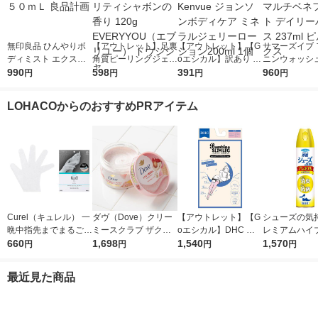
無印良品 ひんやりボ
【アウトレット】足裏
【アウトレット】【G
サマーズイブ 
ディミスト エクスト
角質ピーリングジェル
oエシカル】訳あり K
ニンウォッシュ
ラクール １５０ｍＬ
990
クラリティシャボンの
598
envue ジョンソンボ
391
マルスキン マ
960
円
円
円
円
良品計画
香り 120g EVERYYO
ディケア ミネラルジ
ネフィット デ
U（エブリユー） ドウ
ェリーローション200
バランス 237m
LOHACOからのおすすめPRアイテム
シシャ
ml 1個
ボックス
Curel（キュレル） 一
ダヴ（Dove）クリー
【アウトレット】【G
シューズの気持
晩中指先までまるごと
ミースクラブ ザクロ
oエシカル】DHC バ
レミアムハイ
守る お手入れ底上げ
660
＆シアバター 298g ユ
1,698
ンビーナ スリムレッ
1,540
無香性 280ml
1,570
円
円
円
円
ハンドケアマスク Ｍ
ニリーバ
グ 超着圧エステニー
マキラー 靴 
花王
ハイソックス （かか
最近見た商品
とシート付き） 5001
4778 1足