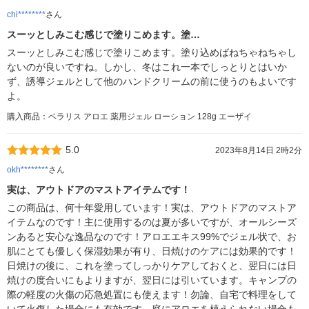
chi********
さん
スーッとしみこむ感じで塗りこめます。塗…
スーッとしみこむ感じで塗りこめます。塗り込めばねちゃねちゃし
ないのが良いですね。しかし、冬はこれ一本でしっとりとはいか
ず、誘導ジェルとして他のハンドクリームの前に使うのもよいです
よ。
購入商品：ベラリス アロエ 薬用ジェル ローション 128g エーザイ
5.0
2023年8月14日 2時2分
okh********
さん
実は、アウトドアのマストアイテムです！
この商品は、何十年愛用しています！実は、アウトドアのマストア
イテムなのです！主に使用するのは夏が多いですが、オールシーズ
ンあると安心な逸品なのです！アロエエキス99%でジェル状で、お
肌にとても優しく保湿効果が有り、日焼けのケアには効果的です！
日焼けの後に、これを塗ってしっかりケアしておくと、翌日には日
焼けの度合いにもよりますが、翌日には引いています。キャンプの
際の軽度の火傷の応急処置にも使えます！勿論、自宅で料理をして