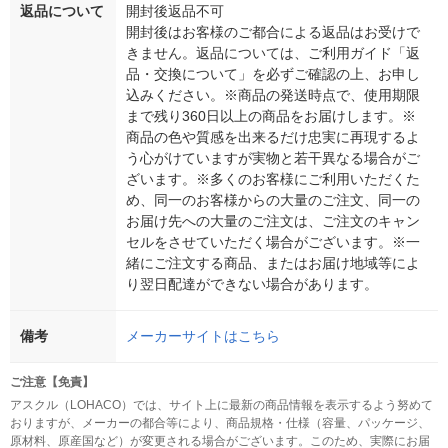
返品について
開封後返品不可
開封後はお客様のご都合による返品はお受けで
きません。返品については、ご利用ガイド「返
品・交換について」を必ずご確認の上、お申し
込みください。※商品の発送時点で、使用期限
まで残り360日以上の商品をお届けします。※
商品の色や質感を出来るだけ忠実に再現するよ
う心がけていますが実物と若干異なる場合がご
ざいます。※多くのお客様にご利用いただくた
め、同一のお客様からの大量のご注文、同一の
お届け先への大量のご注文は、ご注文のキャン
セルをさせていただく場合がございます。※一
緒にご注文する商品、またはお届け地域等によ
り翌日配達ができない場合があります。
備考
メーカーサイトはこちら
ご注意【免責】
アスクル（LOHACO）では、サイト上に最新の商品情報を表示するよう努めて
おりますが、メーカーの都合等により、商品規格・仕様（容量、パッケージ、
原材料、原産国など）が変更される場合がございます。このため、実際にお届