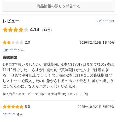
商品情報の誤りを報告する
レビュー
レビューとは
4.14
（14件）
2.0
2026年2月19日 11時6分
bjg********
さん
賞味期限
1キロ3本買いましたが、賞味期限が1本だけ7月7日までで後の2本は
11月2日でした。 さすがに開封前で賞味期限が七夕までは短すぎ
る！ せめて半年以上でしょ！ てか後の2本は11月2日の賞味期限だ
しストックで購入したのに急かされるのホント最悪！ 届くの楽しみ
にしてたのに、なんかハズレくじ引いた気分。
購入商品：キユーピー マヨネーズ 大容量 1kg 1セット（3個）
5.0
2025年10月21日 5時27分
rin********
さん