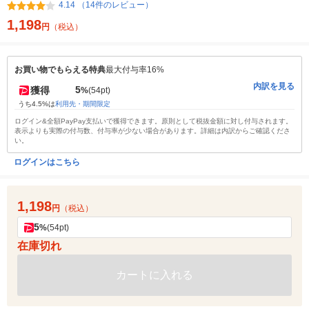
4.14 （14件のレビュー）
1,198
円
（税込）
お買い物でもらえる特典
最大付与率16%
内訳を見る
5
獲得
%
(54pt)
うち4.5%は
利用先・期間限定
ログイン&全額PayPay支払いで獲得できます。原則として税抜金額に対し付与されます。
表示よりも実際の付与数、付与率が少ない場合があります。詳細は内訳からご確認くださ
い。
ログインはこちら
1,198
円
（税込）
5
%
(54pt)
在庫切れ
カートに入れる