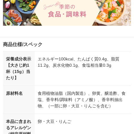
商品仕様/スペック
栄養成分表示
エネルギー100kcal、たんぱく質0.4g、脂質
【大さじ約1
11.2g、炭水化物0.1g、食塩相当量0.3g
杯（15g）当
たり】
原材料名
食用植物油脂（国内製造）、卵黄、醸造酢、食
塩、香辛料/調味料（アミノ酸）、香辛料抽出
物、（一部に卵・大豆・りんごを含む）
本品に含まれ
卵・大豆・りんご
るアレルゲン
（特定原材料