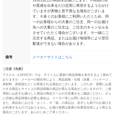
や質感を出来るだけ忠実に再現するよう心がけ
ていますが実物と若干異なる場合がございま
す。※多くのお客様にご利用いただくため、同
一のお客様からの大量のご注文、同一のお届け
先への大量のご注文は、ご注文のキャンセルを
させていただく場合がございます。※一緒にご
注文する商品、またはお届け地域等により翌日
配達ができない場合があります。
備考
メーカーサイトはこちら
ご注意【免責】
アスクル（LOHACO）では、サイト上に最新の商品情報を表示するよう努めて
おりますが、メーカーの都合等により、商品規格・仕様（容量、パッケージ、
原材料、原産国など）が変更される場合がございます。このため、実際にお届
けする商品とサイト上の商品情報の表記が異なる場合がございますので、ご使
用前には必ずお届けした商品の商品ラベルや注意書きをご確認ください。さら
に詳細な商品情報が必要な場合は、メーカー等にお問い合わせください。
また、商品名における「セット」や「箱」の表記は、必ずしも箱でのお届けを
お約束するものではありません。お届け形態は倉庫の在庫状況等により異なる
場合がございます。あらかじめご了承ください。