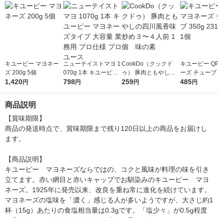
キユーピー マヨネー
ニューテイストマヨ 1
CookDo（クックド
キユーピー Q
ズ 200g 5個
070g 1本 キユーピー
ゥ） 豚肉ともやしの
ーズ チューブ 3
1,420
マヨネーズタイプ 大
798
四川風香味炒め３〜４
259
314921 1個
485
円
円
円
円
容量 業務用 プロ仕様
人前 1個 味の素
プロユース
商品説明
【賞味期限】

商品の発送時点で、賞味期限まで残り120日以上の商品をお届けし
ます。

【商品説明】

キユーピー　マヨネーズならではの、コクと風味が料理の味を引き
立てます。赤い網目と赤いキャップでお馴染みのキユーピー　マヨ
ネーズ。1925年に発売以来、改良を重ね常に進化を続けています。
マヨネーズの塩味を「濃く」感じる人が多いようですが、大さじ約1
杯（15g）あたりの食塩相当量は0.3gです。「塩少々」が0.5g程度