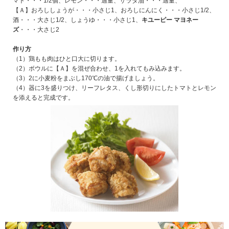
マト・・・1/2個、レモン・・・適量、サラダ油・・・適量、
【Ａ】おろししょうが・・・小さじ1、おろしにんにく・・・小さじ1/2、
酒・・・大さじ1/2、しょうゆ・・・小さじ1、
キユーピー マヨネー
ズ
・・・大さじ2
作り方
（1）鶏もも肉はひと口大に切ります。
（2）ボウルに【Ａ】を混ぜ合わせ、1を入れてもみ込みます。
（3）2に小麦粉をまぶし170℃の油で揚げましょう。
（4）器に3を盛りつけ、リーフレタス、くし形切りにしたトマトとレモン
を添えると完成です。