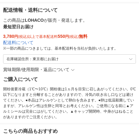
配送情報・送料について
この商品は
LOHACO
が販売・発送します。
最短翌日お届け
3,780
550
無料
円
(税込)以上で基本配送料
円
(税込)
配送料について
※
一部の商品につきましては、基本配送料を当社が負担いたします。
在庫確認住所：東京都にお届け
賞味期限/使用期限・返品について
ご購入について
開栓後要冷蔵（1℃〜10℃）開栓後は1ヵ月を目安に召しあがってください。0℃
以下になりますと分離することがありますので、冷気の吹き出し口などは避け
てください。●本品はアレルゲンとして卵白を含みます。●卵は低温殺菌してい
ますが、アレルゲン性は生卵と同等とお考えください。ご使用になる前に▲ア
ルミシールは完全にはがしてください。▲キャップ開閉時、中身がはねること
がありますのでご注意ください。
こちらの商品もおすすめ