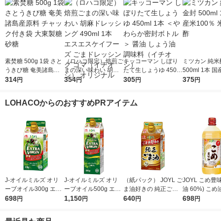
素焚糖 500g 1袋 さと
（ロハコ限定）焙煎ご
キッコーマン しぼり
ミツカン 純米
うきび糖 奄美諸島産
まの深い味わい 胡麻
たて生しょうゆ 450m
500ml 1本 国
原料 チャック付き袋
314
ドレッシング 490ml 1
354
l 1本 ＜やわらか密封
305
0％ 米酢 食酢
375
円
円
円
円
大東製糖 砂糖
本 エスエスケイフー
ボトル＞ 醤油 しょう
ズ ごまドレッシング
油 調味料（イチオ
LOHACOからのおすすめPRアイテム
ゴマ（イチオシ） オ
シ）
リジナル
J-オイルミルズ オリ
J-オイルミルズ オリ
（紙パック） JOYL ご
JOYL こめ豊味
ーブオイル300g エキ
ーブオイル500g エキ
ま油好きの 純正ごま
油 60%) こめ油 ブレ
ストラバージン スペ
698
ストラバージン スペ
1,150
油 300g 1本 味の素 J-
640
ンド 味の素 J
698
円
円
円
円
イン産オリーブ100%
イン産オリーブ100%
オイルミルズ
ミルズ 900g 
1本（紙パック） JOY
1本（紙パック） JOY
本