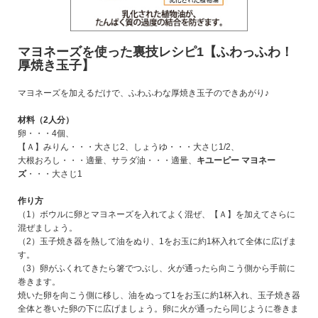
マヨネーズを使った裏技レシピ1【ふわっふわ！
厚焼き玉子】
マヨネーズを加えるだけで、ふわふわな厚焼き玉子のできあがり♪
材料（2人分）
卵・・・4個、
【Ａ】みりん・・・大さじ2、しょうゆ・・・大さじ1/2、
大根おろし・・・適量、サラダ油・・・適量、
キユーピー マヨネー
ズ
・・・大さじ1
作り方
（1）ボウルに卵とマヨネーズを入れてよく混ぜ、【Ａ】を加えてさらに
混ぜましょう。
（2）玉子焼き器を熱して油をぬり、1をお玉に約1杯入れて全体に広げま
す。
（3）卵がふくれてきたら箸でつぶし、火が通ったら向こう側から手前に
巻きます。
焼いた卵を向こう側に移し、油をぬって1をお玉に約1杯入れ、玉子焼き器
全体と巻いた卵の下に広げましょう。卵に火が通ったら同じように巻きま