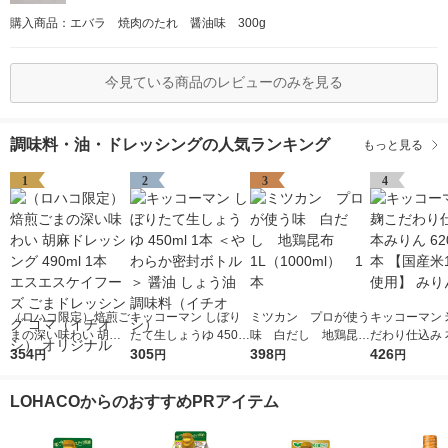
購入商品：エバラ 焼肉のたれ 醤油味 300g
今見ている商品のレビューのみを見る
調味料・油・ドレッシングの人気ランキング
もっと見る
1
2
3
4
（ロハコ限定）焙煎ご
キッコーマン しぼり
ミツカン プロが使う
キッコーマン 
まの深い味わい 胡麻
たて生しょうゆ 450m
味 白だし 地鶏昆
だわり仕込み 
ドレッシング 490ml 1
354
l 1本 ＜やわらか密封
305
布 1L（1000ml）
398
ん 620ml 1
426
円
円
円
円
本 エスエスケイフー
ボトル＞ 醤油 しょう
1本
米100％使用
ズ ごまドレッシング
油 調味料（イチオ
LOHACOからのおすすめPRアイテム
ゴマ（イチオシ） オ
シ）
リジナル