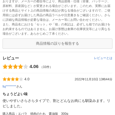
おりますが、メーカーの都合等により、商品規格・仕様（容量、パッケージ、
原材料、原産国など）が変更される場合がございます。このため、実際にお届
けする商品とサイト上の商品情報の表記が異なる場合がございますので、ご使
用前には必ずお届けした商品の商品ラベルや注意書きをご確認ください。さら
に詳細な商品情報が必要な場合は、メーカー等にお問い合わせください。
また、商品名における「セット」や「箱」の表記は、必ずしも箱でのお届けを
お約束するものではありません。お届け形態は倉庫の在庫状況等により異なる
場合がございます。あらかじめご了承ください。
商品情報の誤りを報告する
レビュー
レビューとは
4.06
（33件）
4.0
2022年11月10日 13時44分
fuj********
さん
ちょうどよい味
使いやすいさらさらタイプで、割とどんなお肉にも馴染みます。リ
ピしました。
購入商品：エバラ 焼肉のたれ 醤油味 300g