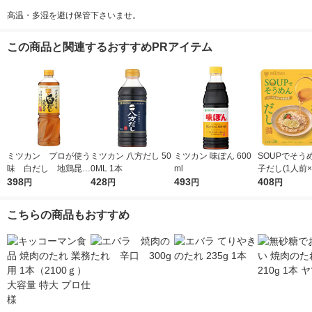
高温・多湿を避け保管下さいませ。
この商品と関連するおすすめPRアイテム
ミツカン プロが使う
ミツカン 八方だし 50
ミツカン 味ぽん 600
SOUPでそう
味 白だし 地鶏昆
0ML 1本
ml
子だし(1人前×
布 1L（1000ml）
398
428
493
ミツカン 個包
408
円
円
円
円
1本
めんつゆ
こちらの商品もおすすめ