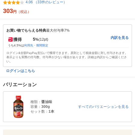
4.06 （33件のレビュー）
303
円
（税込）
お買い物でもらえる特典
最大付与率7%
内訳を見る
5
獲得
%
(12pt)
うち4.5%は
利用先・期間限定
ログイン&全額PayPay支払いで獲得できます。原則として税抜金額に対し付与されます。
表示よりも実際の付与数、付与率が少ない場合があります。詳細は内訳からご確認くださ
い。
ログインはこちら
バリエーション
種類：
醤油味
容量：
300g
すべてのバリエーションを見る
セット数：
1本