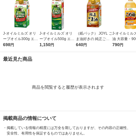
J-オイルミルズ オリ
J-オイルミルズ オリ
（紙パック） JOYL ご
J-オイルミル
ーブオイル300g エキ
ーブオイル500g エキ
ま油好きの 純正ごま
油 大容量・90
ストラバージン スペ
698
ストラバージン スペ
1,150
油 300g 1本 味の素 J-
640
ト 1本 JOYL
790
円
円
円
円
イン産オリーブ100%
イン産オリーブ100%
オイルミルズ
1本（紙パック） JOY
1本（紙パック） JOY
最近見た商品
L
L
商品を閲覧すると履歴が表示されます
掲載商品の情報について
・
掲載している情報の精度には万全を期しておりますが、その内容の正確性、
安全性、有用性を保証するものではありません。