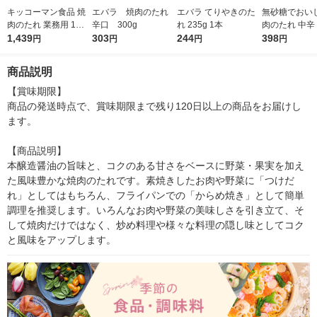
キッコーマン食品 焼
エバラ 焼肉のたれ
エバラ てりやきのた
無砂糖でおいし
肉のたれ 業務用 1本
辛口 300g
れ 235g 1本
肉のたれ 中辛 2
（2100ｇ）大容量 特
1,439
303
244
本 ヤマモリ
398
円
円
円
円
大 プロ仕様
商品説明
【賞味期限】

商品の発送時点で、賞味期限まで残り120日以上の商品をお届けし
ます。

【商品説明】

本醸造醤油の旨味と、コクのある甘さをベースに野菜・果実を加え
た風味豊かな焼肉のたれです。素焼きしたお肉や野菜に「つけだ
れ」としてはもちろん、フライパンでの「からめ焼き」として簡単
調理を推奨します。いろんなお肉や野菜の美味しさを引き立て、そ
して焼肉だけではなく、炒め料理や様々な料理の隠し味としてコク
と風味をアップします。