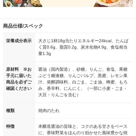
商品仕様/スペック
栄養成分表示
大さじ1杯18g当たりエネルギー24kcal、たんぱ
く質0.6g、脂質0.2g、炭水化物4.9g、食塩相当
量1.3g
原材料 ※お
醤油（国内製造）、砂糖、りんご、食塩、果糖
手元に届いた
ぶどう糖液糖、りんごパルプ、黒蜜、レモン果
商品を必ずご
汁、発酵調味料、白ごま、ごま油、蜂蜜、もろ
確認ください
み、香辛料、にんにく、（一部に小麦・ごま・
大豆・りんごを含む）
種類
焼肉のたれ
特徴
本醸造醤油の旨味と、コクのある甘さをベース
に、香味野菜をほんのり効かせた風味豊かな焼