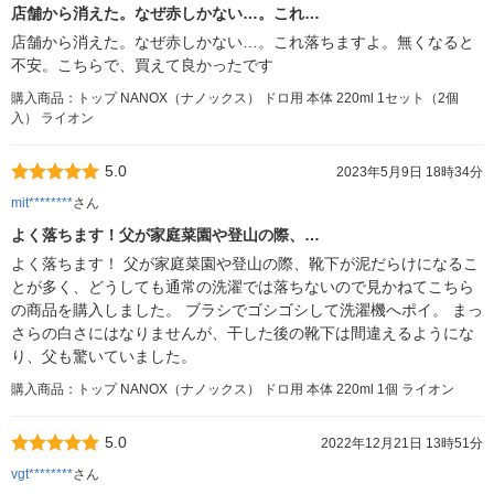
店舗から消えた。なぜ赤しかない…。これ…
店舗から消えた。なぜ赤しかない…。これ落ちますよ。無くなると
不安。こちらで、買えて良かったです
購入商品：トップ NANOX（ナノックス） ドロ用 本体 220ml 1セット（2個
入） ライオン
5.0
2023年5月9日 18時34分
mit********
さん
よく落ちます！父が家庭菜園や登山の際、…
よく落ちます！ 父が家庭菜園や登山の際、靴下が泥だらけになるこ
とが多く、どうしても通常の洗濯では落ちないので見かねてこちら
の商品を購入しました。 ブラシでゴシゴシして洗濯機へポイ。 まっ
さらの白さにはなりませんが、干した後の靴下は間違えるようにな
り、父も驚いていました。
購入商品：トップ NANOX（ナノックス） ドロ用 本体 220ml 1個 ライオン
5.0
2022年12月21日 13時51分
vgt********
さん