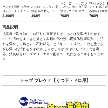
サンケイ商事 ＜急速
ふんわりソフラン 柔
ごみっこポイ 自立型
ジョイ JOY 
冷却パック＞クイック
軟剤 詰め替え 750mL
水切りゴミ袋 スタン
器用洗剤 微香
フリーズ MI（ミニ）1
2,300
1個 ライオン
398
ドタイプ E 花柄 ブル
768
え 特大 670m
798
円
円
円
円
セット（20個）
ー 1セット（1袋（50
スポンジ付 1
枚入）×2）ネクスタ
（2本パック）
商品説明
洗濯機で洗う前にドロ汚れに直接塗れば、あとは洗濯機まかせでし
つこい汚れをすっきり落とす衣類の部分洗い用液体洗濯洗剤。。汚
れを浮かして落とす「石鹸成分」と「キレート成分」。液を塗りな
がら浮いた汚れをかき出す"しゃかしゃか"かき出しブラシ付き容
器。消臭成分ローズマリーエキス配合で、気になるニオイもスッキ
リ
トップ プレケア【くつ下・ドロ用】