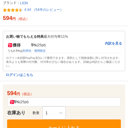
ブランド：
LION
4.44 （54件のレビュー）
594
円
（税込）
お買い物でもらえる特典
最大付与率11%
内訳を見る
5
獲得
%
(25pt)
うち4.5%は
利用先・期間限定
ログイン&全額PayPay支払いで獲得できます。原則として税抜金額に対し付与されます。
表示よりも実際の付与数、付与率が少ない場合があります。詳細は内訳からご確認くださ
い。
ログインはこちら
594
円
（税込）
5
%
(25pt)
在庫あり
1
数量
カートに入れる