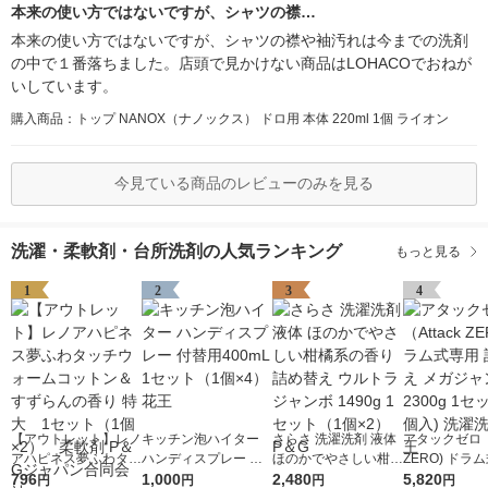
本来の使い方ではないですが、シャツの襟…
本来の使い方ではないですが、シャツの襟や袖汚れは今までの洗剤
の中で１番落ちました。店頭で見かけない商品はLOHACOでおねが
いしています。
購入商品：トップ NANOX（ナノックス） ドロ用 本体 220ml 1個 ライオン
今見ている商品のレビューのみを見る
洗濯・柔軟剤・台所洗剤の人気ランキング
もっと見る
1
2
3
4
【アウトレット】レノ
キッチン泡ハイター
さらさ 洗濯洗剤 液体
アタックゼロ（A
アハピネス夢ふわタッ
ハンディスプレー 付
ほのかでやさしい柑橘
ZERO) ドラ
チウォームコットン＆
796
替用400mL 1セット
1,000
系の香り 詰め替え ウ
2,480
詰め替え メガ
5,820
円
円
円
円