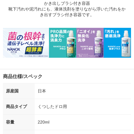
かき出しブラシ付き容器
靴下汚れや泥汚れにも、液体洗剤を塗りながら浮いた汚れをか
き出すブラシ付き容器です。
商品仕様/スペック
原産国
日本
商品タイプ
くつしたドロ用
容量
220ml