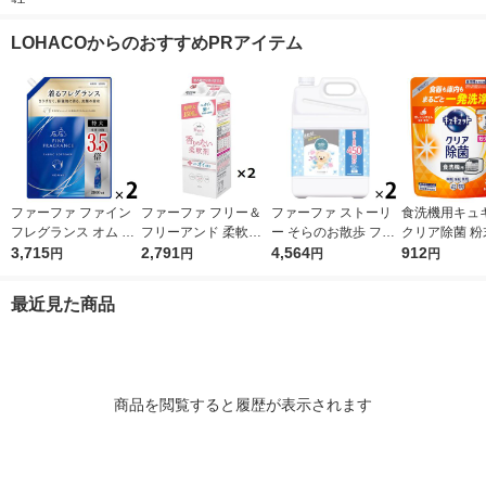
すずらんの香り 特
（1個×4） 花王
ルトラジャンボ 1490
ボ 2300g 1
大 1セット（1個×
g 1セット（1個×2）
個入) 洗濯洗剤
LOHACOからのおすすめPRアイテム
2） 柔軟剤 P＆Gジ
P＆G
ャパン合同会社
ファーファ ファイン
ファーファ フリー＆
ファーファ ストーリ
食洗機用キュ
フレグランス オム 詰
フリーアンド 柔軟剤
ー そらのお散歩 フロ
クリア除菌 粉
め替え 特大 2000mL
3,715
無香料 詰め替え 1500
2,791
ーラルソープの香り
4,564
プ オレンジ 
912
円
円
円
円
1セット(1個×2) 柔軟
ml 1セット（2個入）
詰め替え 超特大 4500
500g 1セッ
剤 NSファーファ
柔軟剤 NSファーフ
mL 1セット（1個×2）
入） 食洗機用
最近見た商品
ァ・ジャパン
柔軟剤 NSファーファ
王
・ジャパン
商品を閲覧すると履歴が表示されます