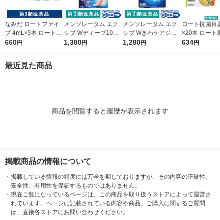
なみだ ロートファイ
メンソレータム エク
メンソレータム エク
ロート抗菌目薬i 
ブ 4mL×5本 ロート製
シブ Wディープ10ク
シブ Wきわケアジェ
×20本 ロート
薬 目薬 乾き目 疲れ目
660
リーム ロート製薬★
1,380
ル 15g ロート製薬 ★
1,280
薬 ものもらい
634
円
円
円
円
【第3類医薬品】
控除★ 塗り薬 水虫治
控除★ 塗り薬 爪周り
使い切り 目の
療薬 せっけんの香り
の水虫治療薬【指定第
（イチオシ）
最近見た商品
（イチオシ）【指定第
2類医薬品】
医薬品】
2類医薬品】
商品を閲覧すると履歴が表示されます
掲載商品の情報について
・
掲載している情報の精度には万全を期しておりますが、その内容の正確性、
安全性、有用性を保証するものではありません。
・
現在ご覧になっているページは、この商品を取り扱うストアによって運営さ
れています。ページに記載されている内容や商品、ご購入に関するご質問
は、直接各ストアにお問い合わせください。