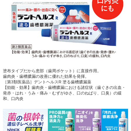
塗布タイプだから患部（歯周ポケット）に直接作用。
歯肉炎・歯槽膿漏の改善に優れた効果を発揮。
［第3類医薬品］デントヘルスR 塗る歯槽膿漏薬
【効能・効果】歯肉炎・歯槽膿漏における諸症状（歯ぐきの出血・
発赤・はれ・うみ・痛み・むずがゆさ、口のねばり、口臭）の緩
和、口内炎