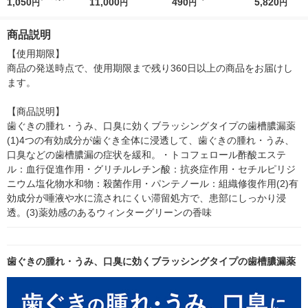
人気メニュー5種セッ
1,050
5ｇ 資生堂 おまけ
11,000
r（ロハコウォータ
490
詰め替え メガ
5,820
円
円
円
円
ト（回鍋肉、麻婆茄
付き
ー）2L ラベルレス 1
ボ 2300g 1
子、青椒肉絲、豚バラ
箱（5本入）（イチオ
個入) 洗濯洗剤
商品説明
なす、肉みそキャベ
シ） オリジナル
ツ） 味の素
【使用期限】

商品の発送時点で、使用期限まで残り360日以上の商品をお届けし
ます。

【商品説明】

歯ぐきの腫れ・うみ、口臭に効くブラッシングタイプの歯槽膿漏薬
(1)4つの有効成分が歯ぐき全体に浸透して、歯ぐきの腫れ・うみ、
口臭などの歯槽膿漏の症状を緩和。・トコフェロール酢酸エステ
ル：血行促進作用・グリチルレチン酸：抗炎症作用・セチルピリジ
ニウム塩化物水和物：殺菌作用・パンテノール：組織修復作用(2)有
効成分が唾液や水に流されにくい滞留処方で、患部にしっかり浸
透。(3)薬効感のあるウィンターグリーンの香味
歯ぐきの腫れ・うみ、口臭に効くブラッシングタイプの歯槽膿漏薬