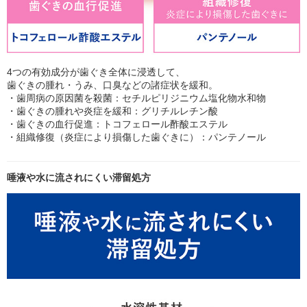
4つの有効成分が歯ぐき全体に浸透して、
歯ぐきの腫れ・うみ、口臭などの諸症状を緩和。
・歯周病の原因菌を殺菌：セチルピリジニウム塩化物水和物
・歯ぐきの腫れや炎症を緩和：グリチルレチン酸
・歯ぐきの血行促進：トコフェロール酢酸エステル
・組織修復（炎症により損傷した歯ぐきに）：パンテノール
唾液や水に流されにくい滞留処方