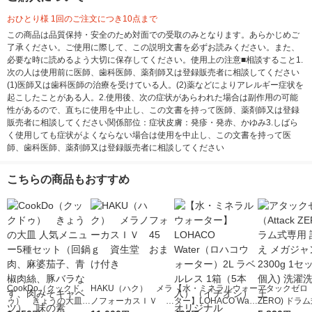
おひとり様 1回のご注文につき10点まで
この商品は品質保持・安全のため対面での受取のみとなります。あらかじめご
了承ください。ご使用に際して、この説明文書を必ずお読みください。また、
必要な時に読めるよう大切に保存してください。使用上の注意■相談すること1.
次の人は使用前に医師、歯科医師、薬剤師又は登録販売者に相談してください
(1)医師又は歯科医師の治療を受けている人。(2)薬などによりアレルギー症状を
起こしたことがある人。2.使用後、次の症状があらわれた場合は副作用の可能
性があるので、直ちに使用を中止し、この文書を持って医師、薬剤師又は登録
販売者に相談してください関係部位：症状皮膚：発疹・発赤、かゆみ3.しばら
く使用しても症状がよくならない場合は使用を中止し、この文書を持って医
師、歯科医師、薬剤師又は登録販売者に相談してください
こちらの商品もおすすめ
CookDo（クックド
HAKU（ハク） メラ
【水・ミネラルウォー
アタックゼロ（A
ゥ） きょうの大皿
ノフォーカスＩＶ 4
ター】LOHACO Wate
ZERO) ドラ