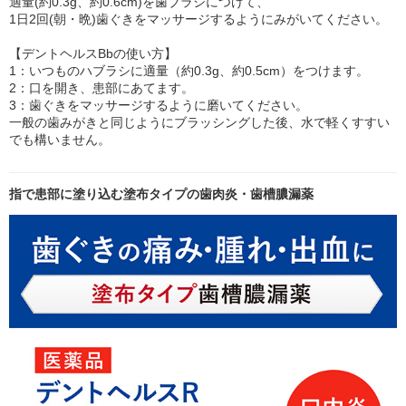
適量(約0.3g、約0.6cm)を歯ブラシにつけて、
1日2回(朝・晩)歯ぐきをマッサージするようにみがいてください。
【デントヘルスBbの使い方】
1：いつものハブラシに適量（約0.3g、約0.5cm）をつけます。
2：口を開き、患部にあてます。
3：歯ぐきをマッサージするように磨いてください。
一般の歯みがきと同じようにブラッシングした後、水で軽くすすい
でも構いません。
指で患部に塗り込む塗布タイプの歯肉炎・歯槽膿漏薬