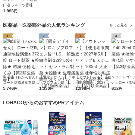
口液 フルーツ香味 25
0ml 2箱セット 虫歯予
1,996
円
防薬【第3類医薬品】
医薬品・医薬部外品の人気ランキング
もっと見る
1
2
3
4
和漢箋（わかんせん）
【限定デザイン】ロキ
【アウトレット】【使
Ｖロートゴール
ロート防風通聖散錠満
ソプロフェン錠「L
用期限間近：2027年5
0ml ロート製
量a 372錠 ロート製薬
5,746
S」 解熱鎮痛剤 12錠
1,330
月】リアップＥＸジェ
1,998
除★ 目薬 疲れ
612
円
円
円
円
★控除★ 肥満 便秘 む
5袋セット セントラル
ット 100mL 大正製薬
み目【第3類
くみ【第2類医薬品】
製薬 ★控除★ 生理痛
壮年性脱毛症における
LOHACOからのおすすめPRアイテム
頭痛 オリジナル【第1
発毛・育毛【第1類医
類医薬品】
薬品】