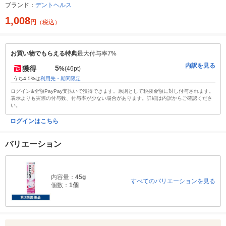
ブランド：
デントヘルス
1,008
円
（税込）
お買い物でもらえる特典
最大付与率7%
内訳を見る
5
獲得
%
(46pt)
うち4.5%は
利用先・期間限定
ログイン&全額PayPay支払いで獲得できます。原則として税抜金額に対し付与されます。
表示よりも実際の付与数、付与率が少ない場合があります。詳細は内訳からご確認くださ
い。
ログインはこちら
バリエーション
内容量：
45g
すべてのバリエーションを見る
個数：
1個