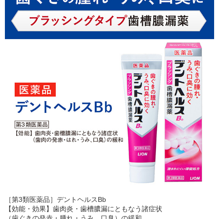
［第3類医薬品］デントヘルスBb
【効能・効果】歯肉炎・歯槽膿漏にともなう諸症状
（歯ぐきの発赤・腫れ・うみ、口臭）の緩和