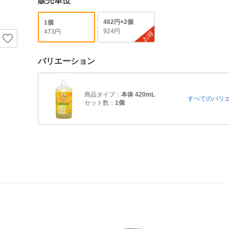
販売単位
462円×2個
1個
924円
473円
お得
バリエーション
商品タイプ：
本体 420mL
すべてのバリ
セット数：
1個