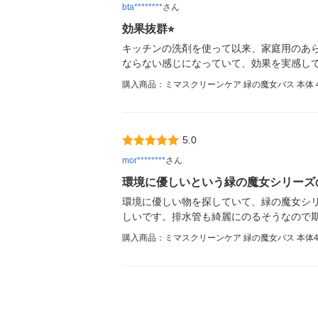
bta********
さん
効果抜群⭐︎
キッチンの洗剤を使って以来、家庭用のあ
ならない感じになっていて、効果を実感し
購入商品：ミマスクリーンケア 緑の魔女バス 本体 42
5.0
mor********
さん
環境に優しいという緑の魔女シリーズ
環境に優しい物を探していて、緑の魔女シ
しいです。排水管も綺麗にのるそうなので
購入商品：ミマスクリーンケア 緑の魔女バス 本体42