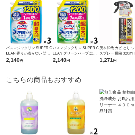
バスマジックリン SUPER C
バスマジックリン SUPER C
茂木和哉 カビ とり 
LEAN 香りが残らない 詰め
LEAN グリーンハーブ 詰め
スプレー 掃除 320ml
替え 超特大 1200ml 1セット
替え 超特大 1200ml 1セット
2,140
2,140
1,271
円
円
円
（3個） 花王
（3個） 花王
こちらの商品もおすすめ