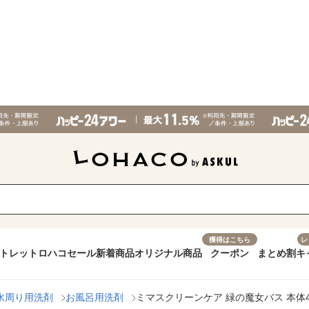
獲得はこちら
レ
トレット
ロハコセール
新着商品
オリジナル商品
クーポン
まとめ割
キ
水周り用洗剤
お風呂用洗剤
ミマスクリーンケア 緑の魔女バス 本体42