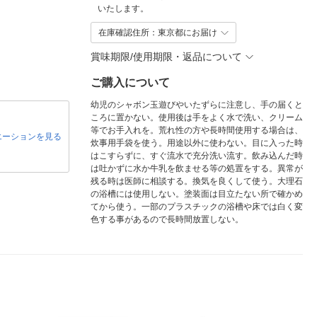
いたします。
在庫確認住所：東京都にお届け
賞味期限/使用期限・返品について
ご購入について
幼児のシャボン玉遊びやいたずらに注意し、手の届くと
ころに置かない。使用後は手をよく水で洗い、クリーム
等でお手入れを。荒れ性の方や長時間使用する場合は、
エーションを見る
炊事用手袋を使う。用途以外に使わない。目に入った時
はこすらずに、すぐ流水で充分洗い流す。飲み込んだ時
は吐かずに水か牛乳を飲ませる等の処置をする。異常が
残る時は医師に相談する。換気を良くして使う。大理石
の浴槽には使用しない。塗装面は目立たない所で確かめ
てから使う。一部のプラスチックの浴槽や床では白く変
色する事があるので長時間放置しない。