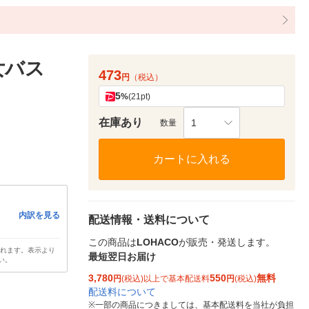
女バス
473
円
（税込）
5
%
(21pt)
在庫あり
1
数量
カートに入れる
内訳を見る
配送情報・送料について
この商品は
LOHACO
が販売・発送します。
されます。表示より
最短翌日お届け
い。
3,780
550
無料
円
(税込)以上で基本配送料
円
(税込)
配送料について
※
一部の商品につきましては、基本配送料を当社が負担