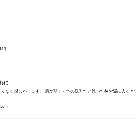
48件）
れに…
くくなる感じがします。 肌が弱くて他の洗剤だと洗った後お湯に入ると
0ml