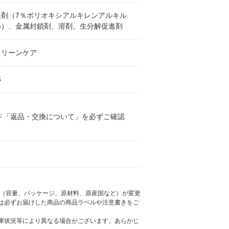
性剤（7％ポリオキシアルキレンアルキル
ル）、金属封鎖剤、溶剤、生分解促進剤
クリーンケア
5
ド「返品・交換について」を必ずご確認
様（容量、パッケージ、原材料、原産国など）が変更
は必ずお届けした商品の商品ラベルや注意書きをご
庫状況等により異なる場合がございます。あらかじ