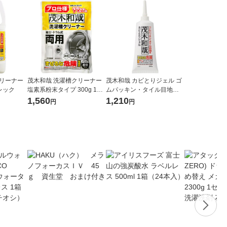
クリーナー
茂木和哉 洗濯槽クリーナー
茂木和哉 カビとりジェル ゴ
 レック
塩素系粉末タイプ 300g 1個
ムパッキン・タイル目地用 2
レック
00g 1個 レック
1,560
1,210
円
円