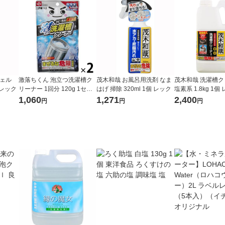
ジェル
激落ちくん 泡立つ洗濯槽ク
茂木和哉 お風呂用洗剤 なま
茂木和哉 洗濯槽
 レック
リーナー 1回分 120g 1セッ
はげ 掃除 320ml 1個 レック
塩素系 1.8kg 1個
ト（2個） レック
1,060
1,271
2,400
円
円
円