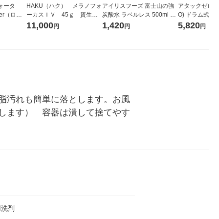
ォータ
HAKU（ハク） メラノフォ
アイリスフーズ 富士山の強
アタックゼロ（At
ter（ロハ
ーカスＩＶ 45ｇ 資生
炭酸水 ラベルレス 500ml 1
O) ドラム式専
 ラベルレ
堂 おまけ付き
箱（24本入）
ガジャンボ 230
11,000
1,420
5,820
円
円
円
（イチオ
（2個入) 洗濯
脂汚れも簡単に落とします。お風
します）　容器は潰して捨てやす
用洗剤