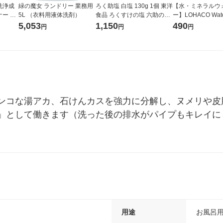
洗浄成
緑の魔女 ランドリー 業務用
ろく助塩 白塩 130g 1個 東洋
【水・ミネラルウ
ー ４
5L （衣料用液体洗剤）
食品 ろくすけの塩 六助の塩
ー】LOHACO Wa
調味塩 塩
コウォーター）2L
5,053
1,150
490
円
円
円
ス 1箱（5本入）
シ） オリジナル
ンコな湯アカ、石けんカスを強力に分解し、ヌメリや皮
」として働きます（洗った後の排水がパイプもキレイに
用途
お風呂