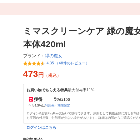
ミマスクリーンケア 緑の魔
本体420ml
緑の魔女
ブランド：
4.35 （48件のレビュー）
473
円
（税込）
お買い物でもらえる特典
最大付与率11%
5
獲得
%
(21pt)
うち4.5%は
利用先・期間限定
ログイン&全額PayPay支払いで獲得できます。原則として税抜金額に対し付与
も実際の付与数、付与率が少ない場合があります。詳細は内訳からご確認くださ
ログインはこちら