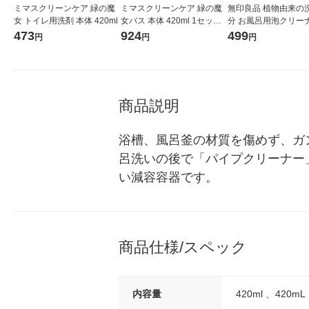
ミマスクリーンケア 緑の魔
ミマスクリーンケア 緑の魔
無印良品 植物由来の
女 トイレ用洗剤 本体 420ml
女バス 本体 420ml 1セット
分 お風呂用泡クリーナ
（2個）
００ｍｌ 良品計画
473
924
499
円
円
円
商品説明
浴槽、風呂釜の材質を傷めず、ガ
呂洗いの後で「パイプクリーナー
い減容容器です。
商品仕様/スペック
内容量
420ml 、420mL