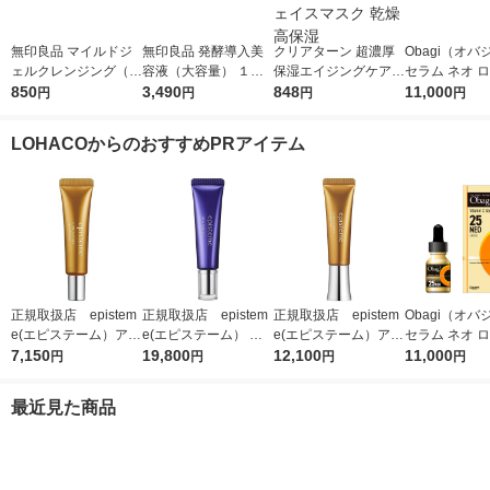
無印良品 マイルドジ
無印良品 発酵導入美
クリアターン 超濃厚
Obagi（オバジ
ェルクレンジング（大
容液（大容量） １０
保湿エイジングケアマ
セラム ネオ 
容量） ２２０ｇ 良品
850
０ｍＬ 良品計画
3,490
スクEX 40枚入 大容量
848
薬
11,000
円
円
円
円
計画
フェイスマスク 乾燥
高保湿
LOHACOからのおすすめPRアイテム
正規取扱店 epistem
正規取扱店 epistem
正規取扱店 epistem
Obagi（オバジ
e(エピステーム）アイ
e(エピステーム） ス
e(エピステーム）アイ
セラム ネオ 
パーフェクトショット
7,150
テムサイエンスアイ 1
19,800
パーフェクトショット
12,100
薬
11,000
円
円
円
円
b 9g アイクリーム
8g アイクリーム
b 18g アイクリーム
最近見た商品