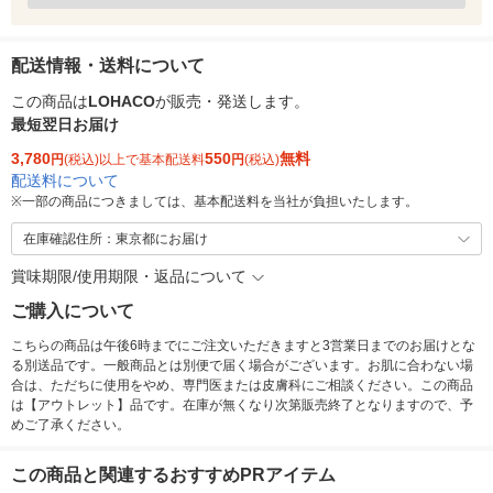
配送情報・送料について
この商品は
LOHACO
が販売・発送します。
最短翌日お届け
3,780
550
無料
円
(税込)以上で基本配送料
円
(税込)
配送料について
※
一部の商品につきましては、基本配送料を当社が負担いたします。
在庫確認住所：東京都にお届け
賞味期限/使用期限・返品について
ご購入について
こちらの商品は午後6時までにご注文いただきますと3営業日までのお届けとな
る別送品です。一般商品とは別便で届く場合がございます。お肌に合わない場
合は、ただちに使用をやめ、専門医または皮膚科にご相談ください。この商品
は【アウトレット】品です。在庫が無くなり次第販売終了となりますので、予
めご了承ください。
この商品と関連するおすすめPRアイテム