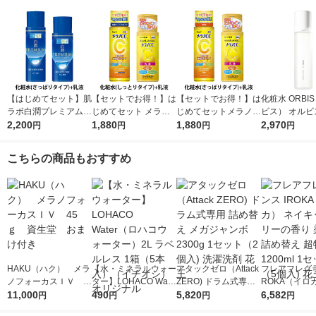
【はじめてセット】肌
【セットでお得！】は
【セットでお得！】は
化粧水 ORBI
ラボ白潤プレミアム薬
じめてセット メラノC
じめてセットメラノC
ビス） オルビ
用浸透美白化粧水＋乳
2,200
C薬用しみ対策美白化
1,880
C薬用しみ対策美白化
1,880
エッセンスロ
2,970
円
円
円
円
液
粧水しっとり＋乳液
粧水＋乳液
ボトル入り 18
（医薬部外品)
こちらの商品もおすすめ
HAKU（ハク） メラ
【水・ミネラルウォー
アタックゼロ（Attack
フレアフレグラ
ノフォーカスＩＶ 4
ター】LOHACO Wate
ZERO) ドラム式専用
ROKA（イロ
5ｇ 資生堂 おまけ
11,000
r（ロハコウォータ
490
詰め替え メガジャン
5,820
イキッドリリ
6,582
円
円
円
円
付き
ー）2L ラベルレス 1
ボ 2300g 1セット（2
柔軟剤 詰め替