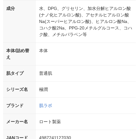
成分
水、DPG、グリセリン、加水分解ヒアルロン酸
(ナノ化ヒアルロン酸)、アセチルヒアルロン酸
Na(スーパーヒアルロン酸)、ヒアルロン酸Na、
コハク酸2Na、PPG-20メチルグルコース、コハ
ク酸、メチルパラベン等
本体/詰め替
本体
え
肌タイプ
普通肌
シリーズ名
極潤
ブランド
肌ラボ
メーカー名
ロート製薬
JANコード
4987241127030