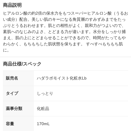
箱（5本入）（イチオ
個入) 洗濯洗剤 花王
大 1200ml 
商品説明
シ） オリジナル
（5個入) 花王
ヒアルロン酸の約2倍の保水力をもつスーパーヒアルロン酸（うるお
い成分）配合。美しい肌のキーになる角質層のすみずみまでをたっ
ぷりとうるおわせます。肌との相性がよく、親和力がつよいので、
素肌へのなじみのよさ、とどまる力が違います。水分をしっかり捕
まえ、肌の上にとどまらせることができるので、時間がたってもや
わらかく、もちもちした肌状態を保ちます。 すべすべもちもち肌
に。
商品仕様/スペック
販売名
ハダラボモイスト化粧水Lb
タイプ
しっとり
薬事分類
化粧品
容量
170mL