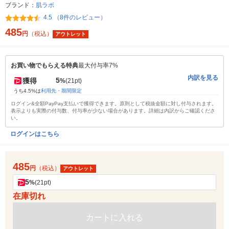
ブランド：
肌ラボ
4.5 （8件のレビュー）
485
円
（税込）
アウトレット
お買い物でもらえる特典
最大付与率7%
内訳を見る
5
獲得
%
(21pt)
うち4.5%は
利用先・期間限定
ログイン&全額PayPay支払いで獲得できます。原則として税抜金額に対し付与されます。
表示よりも実際の付与数、付与率が少ない場合があります。詳細は内訳からご確認くださ
い。
ログインはこちら
485
円
（税込）
アウトレット
5
%
(21pt)
在庫切れ
カートに入れる