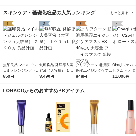
スキンケア・基礎化粧品の人気ランキング
もっと見る
1
2
3
4
無印良品 マイルドジ
無印良品 発酵導入美
クリアターン 超濃厚
Obagi（オバジ
ェルクレンジング（大
容液（大容量） １０
保湿エイジングケアマ
セラム ネオ 
容量） ２２０ｇ 良品
850
０ｍＬ 良品計画
3,490
スクEX 40枚入 大容量
848
薬
11,000
円
円
円
円
計画
フェイスマスク 乾燥
高保湿
LOHACOからのおすすめPRアイテム