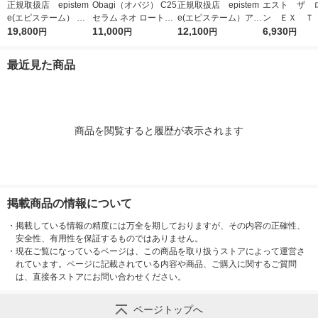
正規取扱店 epistem
Obagi（オバジ） C25
正規取扱店 epistem
エスト ザ 
e(エピステーム） ス
セラム ネオ ロート製
e(エピステーム）アイ
ン ＥＸ Ｔ
テムサイエンスアイ 1
19,800
薬
11,000
パーフェクトショット
12,100
りハリ弾力の
6,930
円
円
円
円
8g アイクリーム
b 18g アイクリーム
なりたい方 14
最近見た商品
商品を閲覧すると履歴が表示されます
掲載商品の情報について
・
掲載している情報の精度には万全を期しておりますが、その内容の正確性、
安全性、有用性を保証するものではありません。
・
現在ご覧になっているページは、この商品を取り扱うストアによって運営さ
れています。ページに記載されている内容や商品、ご購入に関するご質問
は、直接各ストアにお問い合わせください。
ページトップへ