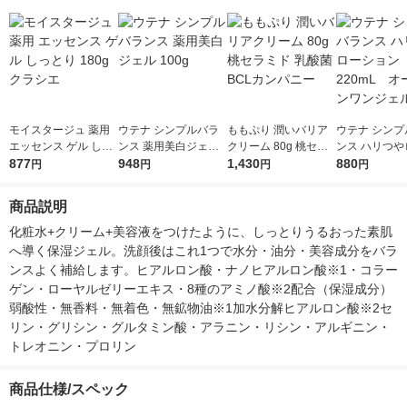
モイスタージュ 薬用
ウテナ シンプルバラ
ももぷり 潤いバリア
ウテナ シンプ
エッセンス ゲル しっ
ンス 薬用美白ジェル
クリーム 80g 桃セラ
ンス ハリつや
とり 180g クラシエ
877
100g
948
ミド 乳酸菌 BCLカン
1,430
ョン 220mL
880
円
円
円
円
パニー
インワンジェ
商品説明
化粧水+クリーム+美容液をつけたように、しっとりうるおった素肌
へ導く保湿ジェル。洗顔後はこれ1つで水分・油分・美容成分をバラ
ンスよく補給します。ヒアルロン酸・ナノヒアルロン酸※1・コラー
ゲン・ローヤルゼリーエキス・8種のアミノ酸※2配合（保湿成分）
弱酸性・無香料・無着色・無鉱物油※1加水分解ヒアルロン酸※2セ
リン・グリシン・グルタミン酸・アラニン・リシン・アルギニン・
トレオニン・プロリン
商品仕様/スペック