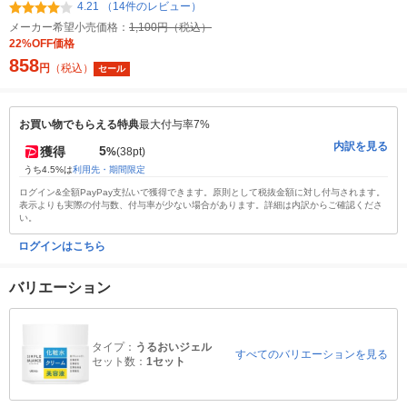
4.21 （14件のレビュー）
メーカー希望小売価格：
1,100円（税込）
22%OFF価格
858
円
（税込）
セール
お買い物でもらえる特典
最大付与率7%
内訳を見る
5
獲得
%
(38pt)
うち4.5%は
利用先・期間限定
ログイン&全額PayPay支払いで獲得できます。原則として税抜金額に対し付与されます。
表示よりも実際の付与数、付与率が少ない場合があります。詳細は内訳からご確認くださ
い。
ログインはこちら
バリエーション
タイプ：
うるおいジェル
すべてのバリエーションを見る
セット数：
1セット