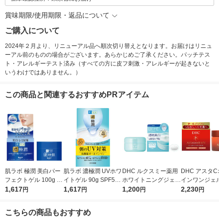
賞味期限/使用期限・返品について
ご購入について
2024年２月より、リニューアル品へ順次切り替えとなります。お届けはリニュ
ーアル前のものの場合がございます。あらかじめご了承ください。パッチテス
ト・アレルギーテスト済み（すべての方に皮フ刺激・アレルギーが起きないと
いうわけではありません。）
この商品と関連するおすすめPRアイテム
肌ラボ 極潤 美白パー
肌ラボ 濃極潤 UVホワ
DHC ルクスミー薬用
DHC アスタ
フェクトゲル 100g ロ
イトゲル 90g SPF50+
ホワイトニングジェル
インワンジェルS
ート製薬 オールイン
1,617
PA++++ オールインワ
1,617
120g 保湿オールイン
1,200
g アスタキサ
2,230
円
円
円
円
ワンジェル
ン 日焼け止め ロート
ワン 肌荒れ 美白 透明
無香料 オール
製薬
感 うるおい
ン ディーエイ
こちらの商品もおすすめ