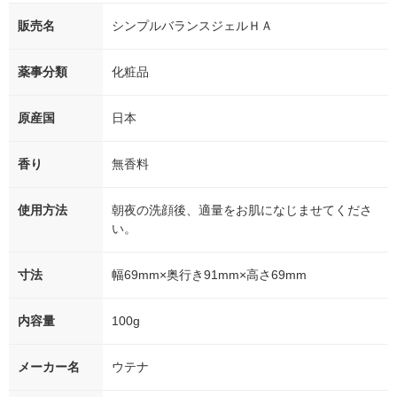
販売名
シンプルバランスジェルＨＡ
薬事分類
化粧品
原産国
日本
香り
無香料
使用方法
朝夜の洗顔後、適量をお肌になじませてくださ
い。
寸法
幅69mm×奥行き91mm×高さ69mm
内容量
100g
メーカー名
ウテナ