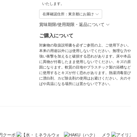
いたします。
在庫確認住所：東京都にお届け
賞味期限/使用期限・返品について
ご購入について
対象物の取扱説明書を必ずご参照の上、ご使用下さい。
本来の用途以外には使用しないでください。無理な力や
強い衝撃を加えると破損する恐れがあります。床や本品
に異物が付着したまま使用しないでください、キズの原
因になります。軟質の目地やプラスチック製の浴槽など
に使用するとキズが付く恐れがあります。熱湯消毒並び
に漂白剤、カビ除去剤の使用はお避けください。火のそ
ばや高温になる場所には置かないで下さい。