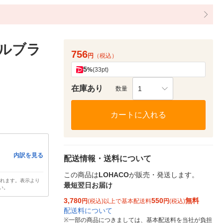
イルブラ
756
円
（税込）
5
%
(33pt)
在庫あり
1
数量
カートに入れる
内訳を見る
配送情報・送料について
この商品は
LOHACO
が販売・発送します。
されます。表示より
最短翌日お届け
い。
3,780
550
無料
円
(税込)以上で基本配送料
円
(税込)
配送料について
※
一部の商品につきましては、基本配送料を当社が負担