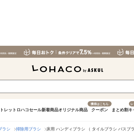
獲得はこちら
レ
トレット
ロハコセール
新着商品
オリジナル商品
クーポン
まとめ割
キ
ブラシ
掃除用ブラシ
床用 ハンディブラシ （ タイルブラシ バスブラ