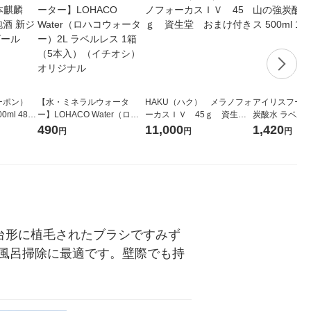
ーポン）
【水・ミネラルウォータ
HAKU（ハク） メラノフォ
アイリスフーズ
0ml 48本
ー】LOHACO Water（ロハ
ーカスＩＶ 45ｇ 資生
炭酸水 ラベルレス
 キリンビ
コウォーター）2L ラベルレ
堂 おまけ付き
箱（24本入）
490
11,000
1,420
円
円
円
ス 1箱（5本入）（イチオ
シ） オリジナル
台形に植毛されたブラシですみず
風呂掃除に最適です。壁際でも持