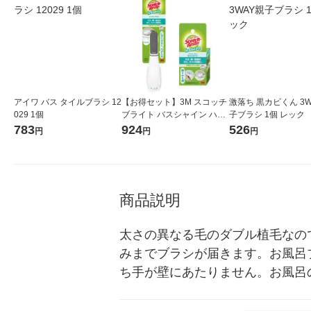
アイワ バス タイルブラシ 12
【お得セット】3M スコッチ
激落ち 黒カビくん 3W
029 1個
ブライト バスシャイン ハン
子ブラシ 1個 レック
ディブラシ 抗菌 本体1個 ＋
783
924
526
円
円
円
取替用1個 1セット
商品説明
太さの異なる毛のダブル植毛なの
みまでブラシが届きます。お風呂
ち手が壁にあたりません。お風呂