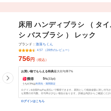
床用 ハンディブラシ （ タ
シ バスブラシ ） レック
激落ちくん
ブランド：
4.57 （28件のレビュー）
756
円
（税込）
お買い物でもらえる特典
最大付与率7%
5
獲得
%
(33pt)
うち4.5%は
利用先・期間限定
ログイン&全額PayPay支払いで獲得できます。原則として税抜金額に対し付与
も実際の付与数、付与率が少ない場合があります。詳細は内訳からご確認くださ
ログインはこちら