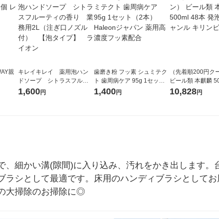
AY親
キレイキレイ 薬用泡ハン
歯磨き粉 フッ素 シュミテク
（先着順200円ク
ドソープ シトラスフルー
ト 歯周病ケア 95g 1セット
ビール類 本麒麟 50
ティの香り 業務用2L（注
（2本）Haleonジャパン 薬
発泡酒 新ジャンル
1,600
1,400
10,828
円
円
円
ぎ口ノズル付） 【泡タイ
用高濃度フッ素配合
ール
プ】 ライオン
で、細かい溝(隙間)に入り込み、汚れをかき出します。
ブラシとして最適です。床用のハンディブラシとしてお
の大掃除のお掃除に◎