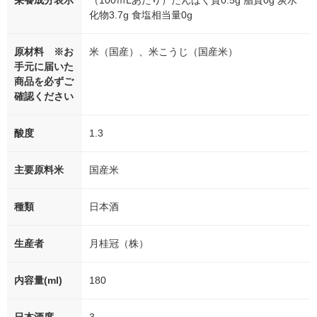
栄養成分表示
（100ｍLあたり）たんぱく質0.5g 脂質0g 炭水
化物3.7g 食塩相当量0g
原材料 ※お
米（国産）、米こうじ（国産米）
手元に届いた
商品を必ずご
確認ください
酸度
1.3
主要原料米
国産米
種類
日本酒
生産者
月桂冠（株）
内容量(ml)
180