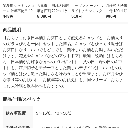
業務用 シャキッとコ
八重寿 山田錦大吟醸
ニップン オーマイ フ
月桂冠 大吟醸
ーン 砂糖不使用 490g
磨き四割 720ml 1ケー
ライドチキンミックス
こ付 180ml 
1個 はごろもフーズ
448
ス（6本）八重寿銘醸
8,080
1セット（1個(80g)×
518
ト（3本） 日
980
円
円
円
円
紙パック
日本酒
3）
商品説明
【おちょこ付き日本酒】お猪口として使えるキャップと、お酒入り
のガラスびんを一体にセットした商品。キャップをひっくり返せば
お猪口になり、いつでもどこでも、美味しいお酒をお楽しみいただ
けます。花見やキャンプなどのアウトドアに最適！晩酌にはもちろ
ん、日本酒がお好きな方へのプレゼントに、父の日・母の日のギフ
トにも。江戸切子をモチーフとした美しいデザインは、いつものカ
ップ酒とは少し違った楽しさを味わうことが出来ます。お正月やひ
な祭り等のお祝いに、お彼岸等のお供えにも。同シリーズ、おちょ
こ付大吟醸と飲み比べもおすすめ。
商品仕様/スペック
飲み頃温度
5〜15℃、40〜50℃