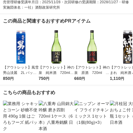
売管理研修受講年月日：2025/11/28・次回研修の受講期限：2028/11/27・研修
実施団体名：一社）酒類政策研究所
この商品と関連するおすすめPRアイテム
【アウトレット】風雪
【アウトレット】神の
【アウトレット】神の
【アウトレッ
男山淡麗 2L パック
泉 純米酒 720ml 1
泉 原酒 720ml 1
まれ 純米酒 
850
1本 東亜酒造 日本酒
本 東亜酒造 日本酒
750
本 東亜酒造 日本酒
660
2L 1本 東亜
1,110
円
円
円
円
酒
こちらの商品もおすすめ