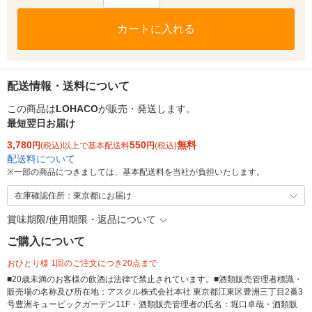
カートに入れる
配送情報・送料について
この商品は
LOHACO
が販売・発送します。
最短翌日お届け
3,780
550
無料
円
(税込)以上で基本配送料
円
(税込)
配送料について
※
一部の商品につきましては、基本配送料を当社が負担いたします。
在庫確認住所：東京都にお届け
賞味期限/使用期限・返品について
ご購入について
おひとり様 1回のご注文につき20点まで
■20歳未満のお客様の飲酒は法律で禁止されています。■酒類販売管理者標識・
販売場の名称及び所在地：アスクル株式会社本社 東京都江東区豊洲三丁目2番3
号豊洲キュービックガーデン11F・酒類販売管理者の氏名：堀口卓哉・酒類販