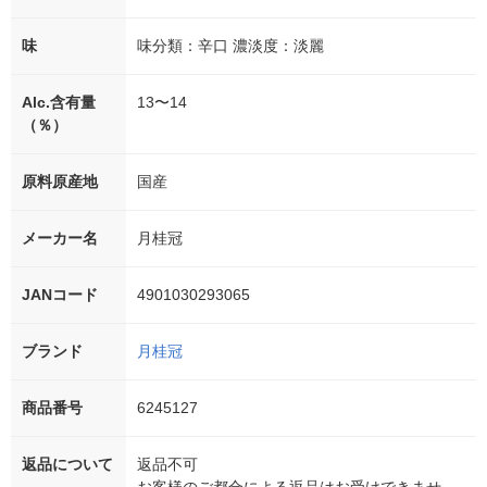
味
味分類：辛口 濃淡度：淡麗
Alc.含有量
13〜14
（％）
原料原産地
国産
メーカー名
月桂冠
JANコード
4901030293065
ブランド
月桂冠
商品番号
6245127
返品について
返品不可