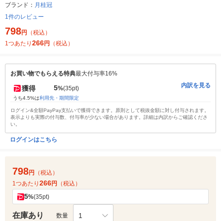
ブランド：
月桂冠
1件のレビュー
798
円
（税込）
266
1つあたり
円
（税込）
お買い物でもらえる特典
最大付与率16%
内訳を見る
5
獲得
%
(35pt)
うち4.5%は
利用先・期間限定
ログイン&全額PayPay支払いで獲得できます。原則として税抜金額に対し付与されます。
表示よりも実際の付与数、付与率が少ない場合があります。詳細は内訳からご確認くださ
い。
ログインはこちら
798
円
（税込）
266
1つあたり
円
（税込）
5
%
(35pt)
在庫あり
1
数量