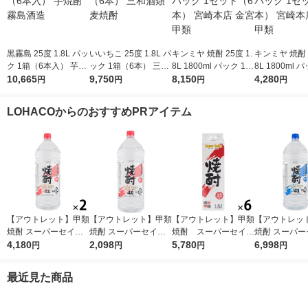
黒霧島 25度 1.8L パッ
いいちこ 25度 1.8L パ
キンミヤ 焼酎 25度 1.
キンミヤ 焼酎 2
ク 1箱（6本入） 芋焼
ック 1箱（6本） 三和
8L 1800ml パック 1セ
8L 1800ml 
酎 霧島酒造
10,665
酒類 麦焼酎
9,750
ット（6本） 宮崎本店
8,150
ット（3本） 
4,280
円
円
円
円
金宮 甲類
金宮 甲類
LOHACOからのおすすめPRアイテム
【アウトレット】甲類
【アウトレット】甲類
【アウトレット】甲類
【アウトレッ
焼酎 スーパーセイカ
焼酎 スーパーセイカ
焼酎 スーパーセイカ
焼酎 スーパー
25度 4L 1セット（2
4,180
25度 4L 1本 東亜酒造
2,098
25度 1.8L 1800ml
5,780
20度 4L 1セ
6,998
円
円
円
円
本） 東亜酒造
パック 1セット（6
×4） 東亜酒
本） 東亜酒造
最近見た商品