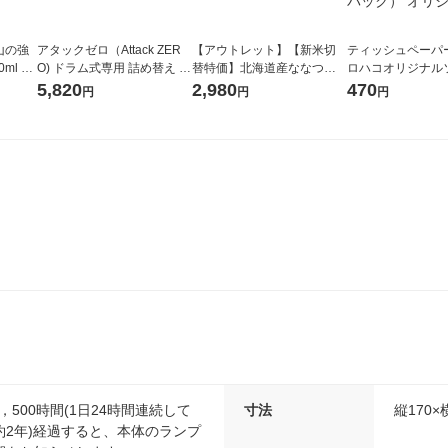
山の強
アタックゼロ（Attack ZER
【アウトレット】【新米切
ティッシュペーパー
ml 1
O) ドラム式専用 詰め替え メ
替特価】北海道産ななつぼ
ロハコオリジナル
ガジャンボ 2300g 1セット
し 無洗米 5kg 1袋 令和7年産
ックティッシュ フ
5,820
2,980
470
円
円
円
（2個入) 洗濯洗剤 花王
米 木徳神糧 オリジナル
リジナル 1セット
5個入×2パック）
ル
，500時間(1日24時間連続して
寸法
縦170×
約2年)経過すると、本体のランプ