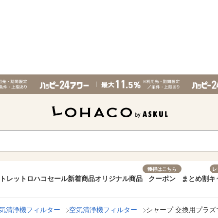
獲得はこちら
レ
トレット
ロハコセール
新着商品
オリジナル商品
クーポン
まとめ割
キ
気清浄機フィルター
空気清浄機フィルター
シャープ 交換用プラズマ