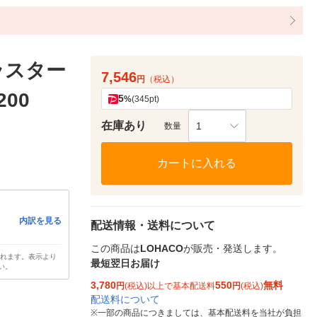
ラスター
7,546
円
（税込）
00
5
%
(345pt)
在庫あり
1
数量
カートに入れる
内訳を見る
配送情報・送料について
この商品は
LOHACO
が販売・発送します。
されます。表示より
最短翌日お届け
い。
3,780
550
無料
円
(税込)以上で基本配送料
円
(税込)
配送料について
※
一部の商品につきましては、基本配送料を当社が負担