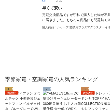
kat********
さん
早くて安い
定期交換部品ですが密林で購入した物が不具
に届きました。もちろん商品にも問題無く
購入商品：シャープ 交換用プラズマクラスターイオン発
季節家電・空調家電の人気ランキング
1
2
3
8%OFF
30%OFF