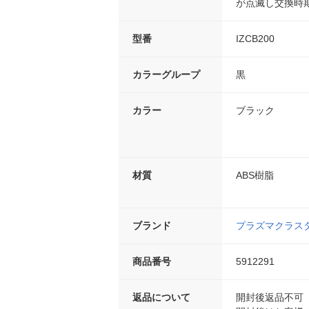
が点滅し交換時
型番
IZCB200
カラーグループ
黒
カラー
ブラック
材質
ABS樹脂
ブランド
プラズマクラス
商品番号
5912291
返品について
開封後返品不可