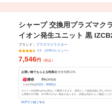
シャープ 交換用プラズマク
イオン発生ユニット 黒 IZCB2
プラズマクラスター
ブランド：
4.5 （32件のレビュー）
7,546
円
（税込）
お買い物でもらえる特典
最大付与率11%
5
獲得
%
(345pt)
うち4.5%は
利用先・期間限定
ログイン&全額PayPay支払いで獲得できます。原則として税抜金額に対し付与
も実際の付与数、付与率が少ない場合があります。詳細は内訳からご確認くださ
ログインはこちら