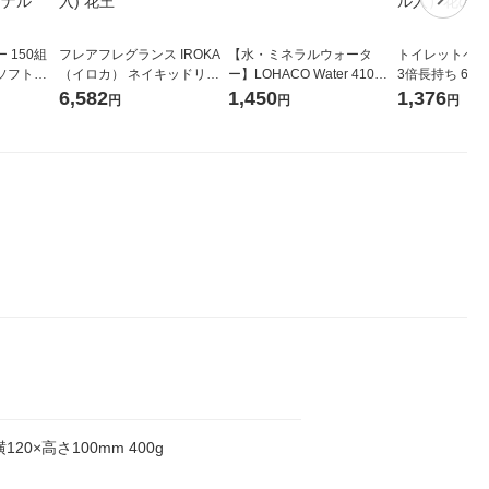
 150組
フレアフレグランス IROKA
【水・ミネラルウォータ
トイレットペー
ソフトパ
（イロカ） ネイキッドリリ
ー】LOHACO Water 410ml
3倍長持ち 6ロール 75
ィオナ オ
ーの香り 柔軟剤 詰め替え 超
1箱（20本入）ラベルレス
紙配合 スコッ
6,582
1,450
1,376
円
円
円
（10個：
特大 1200ml 1セット（5個
（イチオシ） オリジナル
パック 1セット
 オリジナ
入) 花王
ロール入）花の
横120×高さ100mm 400g