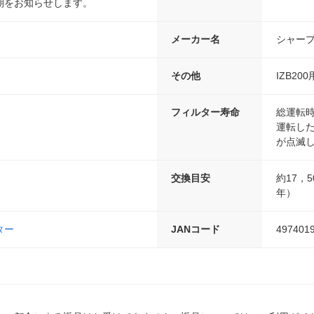
期をお知らせします。
メーカー名
シャープ
その他
IZB200
フィルター寿命
総運転時
運転した
が点滅
交換目安
約17，
年）
ター
JANコード
497401