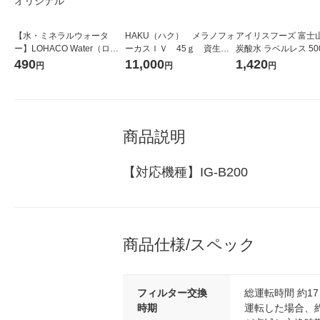
【水・ミネラルウォータ
HAKU（ハク） メラノフォ
アイリスフーズ 富士
ー】LOHACO Water（ロハ
ーカスＩＶ 45ｇ 資生
炭酸水 ラベルレス 500
コウォーター）2L ラベルレ
堂 おまけ付き
箱（24本入）
490
11,000
1,420
円
円
円
ス 1箱（5本入）（イチオ
シ） オリジナル
商品説明
【対応機種】IG-B200
商品仕様/スペック
フィルター交換
総運転時間 約17
時期
運転した場合、