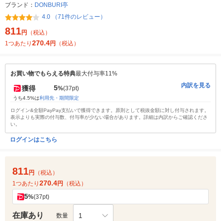
ブランド：
DONBURI亭
4.0 （71件のレビュー）
811
円
（税込）
270.4
1つあたり
円
（税込）
お買い物でもらえる特典
最大付与率11%
内訳を見る
5
獲得
%
(37pt)
うち4.5%は
利用先・期間限定
ログイン&全額PayPay支払いで獲得できます。原則として税抜金額に対し付与されます。
表示よりも実際の付与数、付与率が少ない場合があります。詳細は内訳からご確認くださ
い。
ログインはこちら
811
円
（税込）
270.4
1つあたり
円
（税込）
5
%
(37pt)
在庫あり
1
数量