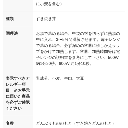
に小麦を含む）
種類
すき焼き丼
調理法
お湯で温める場合。中袋の封を切らずに熱湯の
中に入れ、3〜5分間沸騰させます。電子レンジ
で温める場合。必ず深めの容器に移しかえラッ
プをかけて加熱します。容器、加熱時間等は電
子レンジの説明書を参考にして下さい。500W
約1分30秒。600W 約1分10秒。
表示すべきア
乳成分、小麦、牛肉、大豆
レルギー項
目 ※お手元
に届いた商品
を必ずご確認
ください
名称
どんぶりもののもと（すき焼きどんのもと）