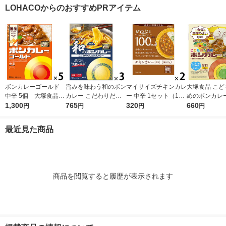
計画（イチオシ）
（イチオシ）
（イチオシ）
LOHACOからのおすすめPRアイテム
ボンカレーゴールド
旨みを味わう和のボン
マイサイズチキンカレ
大塚食品 こど
中辛 5個 大塚食品
カレー こだわりだし
ー 中辛 1セット（1個
めのボンカレー
レンジ対応
1,300
の和風カレー 中辛
765
（100g）×2） 100k
320
ト（3食） レ
660
円
円
円
円
1セット（1個（210
cal レンジ対応レト
g）×3） レンジ対応
ルト 大塚食品
最近見た商品
1セット（1個×3）
商品を閲覧すると履歴が表示されます