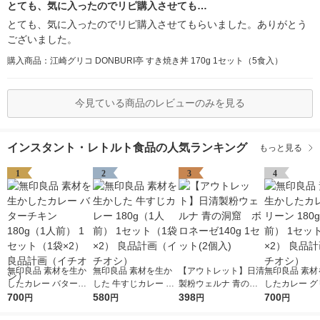
とても、気に入ったのでリピ購入させても…
とても、気に入ったのでリピ購入させてもらいました。ありがとう
ございました。
購入商品：江崎グリコ DONBURI亭 すき焼き丼 170g 1セット（5食入）
今見ている商品のレビューのみを見る
インスタント・レトルト食品の人気ランキング
もっと見る
1
2
3
4
無印良品 素材を生か
無印良品 素材を生か
【アウトレット】日清
無印良品 素材
したカレー バターチ
した 牛すじカレー 18
製粉ウェルナ 青の洞
したカレー グ
キン 180g（1人前） 1
700
0g（1人前） 1セット
580
窟 ボロネーゼ140g
398
180g（1人前
700
円
円
円
円
セット（1袋×2） 良品
（1袋×2） 良品計画
1セット(2個入)
ト（1袋×2）