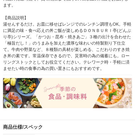
ます。

【商品説明】

湯せんするだけ。お皿に移せばレンジでのレンチン調理もOK。手軽
に満足の味・食べ応えの丼ご飯が楽しめるＤＯＮＢＵＲＩ亭(どんぶ
り亭)シリーズ。「かつお・昆布・焼きあご」３種の出汁を合わせた
「極旨だし！」のうまみを加えた濃厚な味わいの特製割り下仕立
て。牛肉や野菜など、８種類の具材が楽しめる、こだわりのすき焼
き丼の素です。常温保存できるので、災害時の為の備蓄にも。ロー
リングストックとしてお役立てください。テレワーク時・手軽に済
ませたい時の食事の為の買い置きにもおすすめです。
商品仕様/スペック