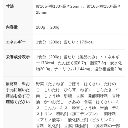
寸法
縦165×横130×高さ25mm 、縦165×横130×高さ
25mm
内容量
200g 、200g
エネルギー
1食分（200g）当たり：173kcal
栄養成分表示
1食分（200g）当たり（製品のみ）：エネルギ
ー173kcal、たんぱく質6.7g、脂質7.3g、炭水化
物20.0g、ナトリウム1,144mg、塩分相当量2.9g
原材料 ※お
野菜（たまねぎ、ごぼう、はくさい、たけの
手元に届いた
こ、しいたけ、ひら茸、ねぎ）、しらたき、牛
商品を必ずご
肉、しょうゆ、砂糖、豆腐、発酵調味料、香味
確認ください
油、かつおだし、水あめ、食塩、はくさいエキ
ス、こんぶエキス、粉末しょうゆ、米油、デキ
ストリン、増粘剤（加工デンプン）、調味料
（アミノ酸等）、酸化防止剤（ビタミンＣ）、
香料、乳化剤、豆腐用凝固剤、（原材料の一部