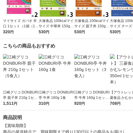
マイサイズ ガパオ 辛
大塚食品 100kcalマイ
大塚食品 100kcalマイ
大塚食品 100k
口 1セット（1個（10
サイズ 中華丼 150g 3
サイズ 親子丼 150g 3
サイズ チーズ
0g）×2） 100kcal
320
個 カロリーコントロ
530
個 カロリーコントロ
530
トの素86g3個 カロ
530
円
円
円
円
レンジ対応レトルト
ール レンジ調理 簡単
ール レンジ調理 簡単
ーコントロール
大塚食品
便利
便利
ジ調理 簡単 便
こちらの商品もおすすめ
2g以下設計
江崎グリコ DONBURI
江崎グリコ DONBURI
江崎グリコ DONBURI
【アウトレット
亭 親子丼 210g 1セッ
亭 牛丼 160g 1食
亭 牛丼 160g 1セット
菱食品 かむか
ト（5食入）
1,511
310
（3食入）
920
ンサワー 350m
708
円
円
円
円
ト（6本）
商品説明
【賞味期限】

商品の発送時点で、賞味期限まで残り130日以上の商品をお届けし