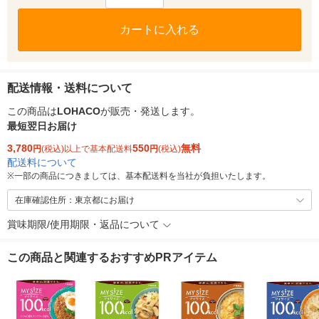
カートに入れる
配送情報・送料について
この商品は
LOHACO
が販売・発送します。
最短翌日お届け
3,780
550
無料
円
(税込)以上で基本配送料
円
(税込)
配送料について
※
一部の商品につきましては、基本配送料を当社が負担いたします。
在庫確認住所：東京都にお届け
賞味期限/使用期限・返品について
この商品と関連するおすすめPRアイテム