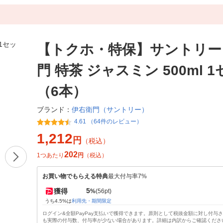
【トクホ・特保】サントリー
門 特茶 ジャスミン 500ml 
（6本）
伊右衛門（サントリー）
ブランド：
4.61 （64件のレビュー）
1,212
円
（税込）
202
1つあたり
円
（税込）
お買い物でもらえる特典
最大付与率7%
5
獲得
%
(56pt)
うち4.5%は
利用先・期間限定
ログイン&全額PayPay支払いで獲得できます。原則として税抜金額に対し付与
も実際の付与数、付与率が少ない場合があります。詳細は内訳からご確認くださ