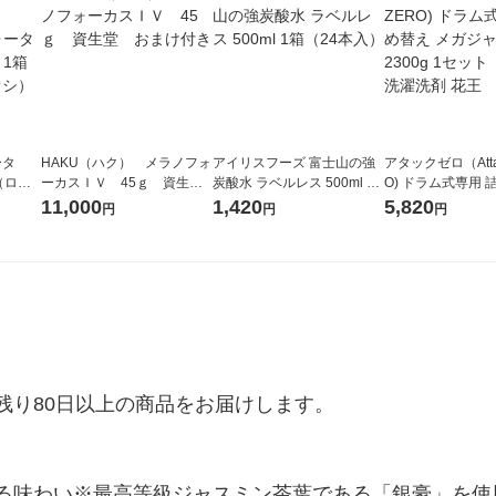
ータ
HAKU（ハク） メラノフォ
アイリスフーズ 富士山の強
アタックゼロ（Atta
r（ロハ
ーカスＩＶ 45ｇ 資生
炭酸水 ラベルレス 500ml 1
O) ドラム式専用 
ベルレ
堂 おまけ付き
箱（24本入）
ガジャンボ 2300g
11,000
1,420
5,820
円
円
円
チオ
（2個入) 洗濯洗剤
り80日以上の商品をお届けします。

る味わい※最高等級ジャスミン茶葉である「銀豪」を使