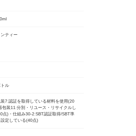
00ml
ミンティー
ボトル
装7:認証を取得している材料を使用(20
器包装11:分別・リユース・リサイクルし
0点)・仕組み30-2:SBT認証取得/SBT準
設定している(40点)