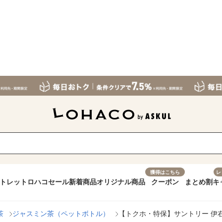
獲得はこちら
レ
トレット
ロハコセール
新着商品
オリジナル商品
クーポン
まとめ割
キ
茶
ジャスミン茶（ペットボトル）
【トクホ・特保】サントリー 伊右衛