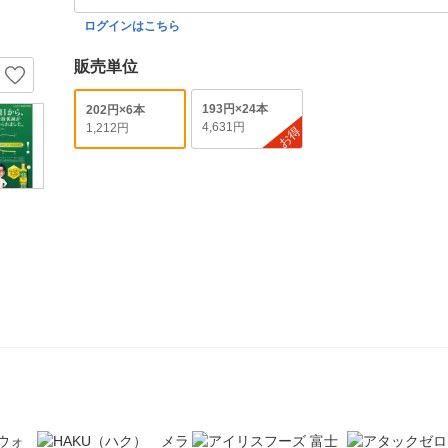
ログインはこちら
販売単位
193円×24本
202円×6本
4,631円
1,212円
お得