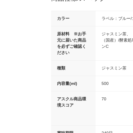
カラー
ラベル：ブルー/
原材料 ※お手
ジャスミン茶、
元に届いた商品
（国産）/酵素
を必ずご確認く
ンC
ださい
種類
ジャスミン茶
内容量(ml)
500
アスクル商品環
70
境スコア
賞味期限
240日