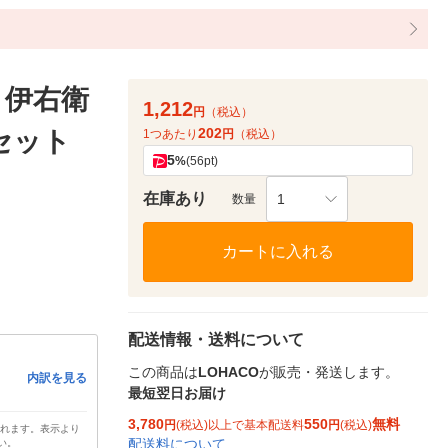
 伊右衛
1,212
円
（税込）
202
1セット
1つあたり
円
（税込）
5
%
(56pt)
在庫あり
1
数量
カートに入れる
配送情報・送料について
この商品は
LOHACO
が販売・発送します。
内訳を見る
最短翌日お届け
3,780
550
無料
円
(税込)以上で基本配送料
円
(税込)
されます。表示より
配送料について
い。