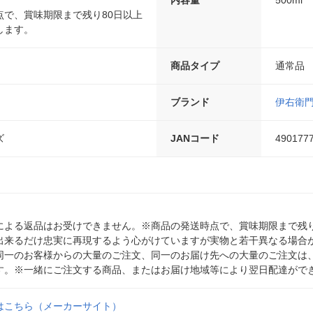
点で、賞味期限まで残り80日以上
します。
商品タイプ
通常品
ブランド
伊右衛
ズ
JANコード
490177
による返品はお受けできません。※商品の発送時点で、賞味期限まで残り
出来るだけ忠実に再現するよう心がけていますが実物と若干異なる場合
同一のお客様からの大量のご注文、同一のお届け先への大量のご注文は
す。※一緒にご注文する商品、またはお届け地域等により翌日配達がで
はこちら（メーカーサイト）