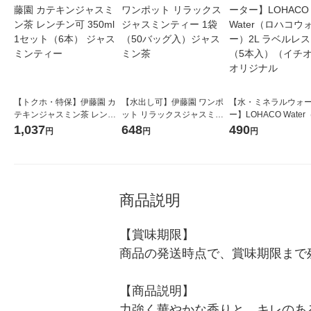
【トクホ・特保】伊藤園 カ
【水出し可】伊藤園 ワンポ
【水・ミネラルウォ
テキンジャスミン茶 レンチ
ット リラックスジャスミン
ー】LOHACO Wate
ン可 350ml 1セット（6本）
ティー 1袋（50バッグ入）
コウォーター）2L ラ
1,037
648
490
円
円
円
ジャスミンティー
ジャスミン茶
ス 1箱（5本入）（イ
シ） オリジナル
商品説明
【賞味期限】

商品の発送時点で、賞味期限まで残
【商品説明】

力強く華やかな香りと、キレのあ