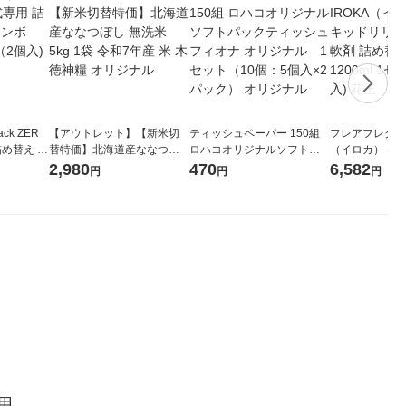
ck ZER
【アウトレット】【新米切
ティッシュペーパー 150組
フレアフレグラン
詰め替え メ
替特価】北海道産ななつぼ
ロハコオリジナルソフトパ
（イロカ） ネ
 1セット
し 無洗米 5kg 1袋 令和7年産
ックティッシュ フィオナ オ
ーの香り 柔軟剤
2,980
470
6,582
円
円
円
 花王
米 木徳神糧 オリジナル
リジナル 1セット（10個：
特大 1200ml
5個入×2パック） オリジナ
入) 花王
ル
用