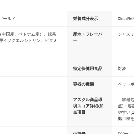
ゴールド
栄養成分表示
0kcal/5
（中国産、ベトナム産）、緑茶
産地・フレーバ
ジャス
処理イソクエルシトリン、ビタミ
ー
特定保健用食品
対象
容器の種類
ペット
アスクル商品環
・容器包
境スコア詳細/加
点)・容
点項目
やすい(1
拠目標を
内容量
500ml