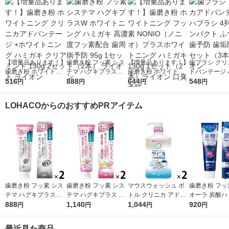
【増量品あります！】
歯磨き粉 フッ素 シス
【増量品あります！】
歯ブラシ クリ
歯磨き粉 ホワイトニ
テマ ハグキプラスW
歯磨き粉 ホワイトニ
ドバンテージ 
ング クリニカアドバ
516
ホワイトニング ハミ
888
ング フッ素 NONIO
644
シ 4列 超コ
548
円
円
円
円
ンテージ +ホワイトニ
ガキ 高濃度フッ素配
（ノニオ）プラスホワ
ふつう 虫歯予
ング ハミガキ クリア
合 歯周病予防 95g 1
イトニング ハミガキ
除去 1セット
LOHACOからのおすすめPRアイテム
ミント 130g 2セット
セット（2本） ライオ
130g 1セット（2本）
ライオン
ライオン
ン
ライオン 口臭予防
歯磨き粉 フッ素 シス
歯磨き粉 フッ素 シス
マウスウォッシュ ボ
歯磨き粉 フッ
テマ ハグキプラスW
テマ ハグキプラス ハ
トル クリニカ アドバ
オーラ 炭酸ハ
ホワイトニング ハミ
888
ミガキ 組織修復成分
1,140
ンテージ デンタルリ
1,044
95g クリス
920
円
円
円
円
ガキ 高濃度フッ素配
ダブル配合 歯周病予
ンス 低刺激タイプ ノ
花王 炭酸洗浄
合 歯周病予防 95g 1
防 90g 1セット（2
ンアルコール 900mL
予防 1本
最近見た商品