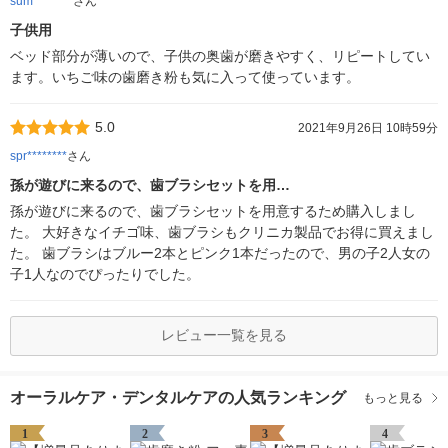
sum********
さん
子供用
ベッド部分が薄いので、子供の奥歯が磨きやすく、リピートしてい
ます。いちご味の歯磨き粉も気に入って使っています。
5.0
2021年9月26日 10時59分
spr********
さん
孫が遊びに来るので、歯ブラシセットを用…
孫が遊びに来るので、歯ブラシセットを用意するため購入しまし
た。 大好きなイチゴ味、歯ブラシもクリニカ製品でお得に買えまし
た。 歯ブラシはブルー2本とピンク1本だったので、男の子2人女の
子1人なのでぴったりでした。
レビュー一覧を見る
オーラルケア・デンタルケアの人気ランキング
もっと見る
1
2
3
4