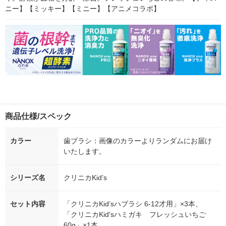
ニー】【ミッキー】【ミニー】【アニメコラボ】
商品仕様/スペック
カラー
歯ブラシ：画像のカラーよりランダムにお届け
いたします。
シリーズ名
クリニカKid’s
セット内容
「クリニカKid’sハブラシ 6-12才用」×3本、
「クリニカKid'sハミガキ フレッシュいちご
60g」×1本