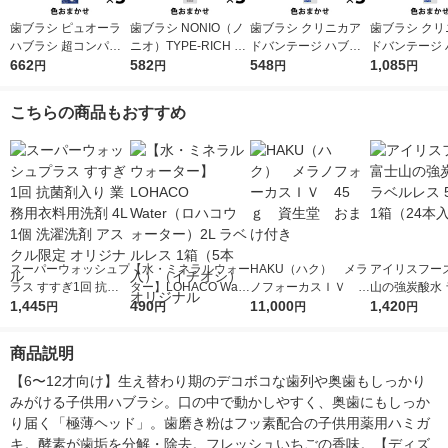
歯ブラシ ピュオーラ
歯ブラシ NONIO（ノ
歯ブラシ クリニカア
歯ブラシ クリ
ハブラシ 超コンパク
ニオ）TYPE-RICH ふ
ドバンテージ ハブラ
ドバンテージ 
ト ふつう 1セット（3
662
つう 1セット（3本）
582
シ 4列 超コンパクト
548
シ 4列 超コ
1,085
円
円
円
円
本）花王
口臭予防 歯垢除去 ラ
ふつう 虫歯予防 歯垢
ふつう 虫歯予
イオン
除去 1セット（3本）
除去 1セット
こちらの商品もおすすめ
ライオン
ライオン
スーパーウォッシュプ
【水・ミネラルウォー
HAKU（ハク） メラ
アイリスフーズ
ラス すすぎ1回 抗菌
ター】LOHACO Wate
ノフォーカスＩＶ 4
山の強炭酸水 
剤入り 業務用衣料用
1,445
r（ロハコウォータ
490
5ｇ 資生堂 おまけ
11,000
レス 500ml 1
1,420
円
円
円
円
洗剤 4L 1個 洗濯洗剤
ー）2L ラベルレス 1
付き
本入）
アスクル限定 オリジ
箱（5本入）（イチオ
商品説明
ナル
シ） オリジナル
【6〜12才向け】生え替わり期のデコボコな歯列や奥歯もしっかり
みがける子供用ハブラシ。口の中で動かしやすく、奥歯にもしっか
り届く「極薄ヘッド」。歯磨き粉はフッ素配合の子供用薬用ハミガ
キ。酵素が歯垢を分解・除去。フレッシュいちごの香味。【ディズ