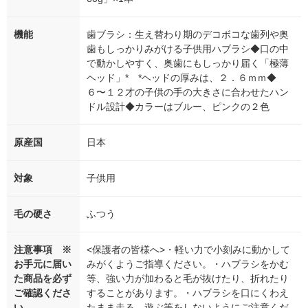
機能
歯ブラシ：生え替わり期のデコボコな歯列や奥
歯もしっかりみがける子供用ハブラシ◆口の中
で動かしやすく、奥歯にもしっかり届く「極薄
ヘッド」* *ヘッドの厚みは、２．６ｍｍ◆
６〜１２才の子供の手の大きさに合わせたハン
ドル設計◆カラーはブルー、ピンクの２色
原産国
日本
対象
子供用
毛の硬さ
ふつう
注意事項 ※
<保護者の皆様へ>・軽い力で小刻みに動かして
お手元に届い
みがくようご指導ください。・ハブラシをかむ
た商品を必ず
等、強い力が加わると毛が抜けたり、折れたり
ご確認くださ
することがあります。・ハブラシを口にくわえ
い
たまま走る、遊ぶ等をしないようにご注意くだ