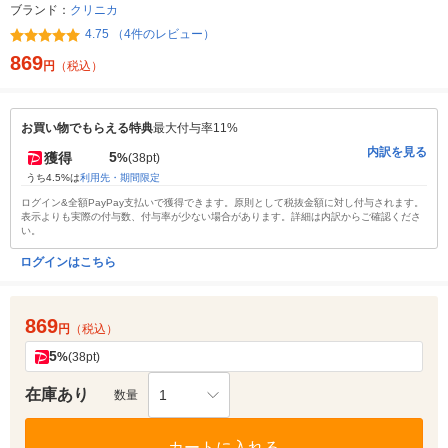
ブランド：
クリニカ
4.75 （4件のレビュー）
869
円
（税込）
お買い物でもらえる特典
最大付与率11%
内訳を見る
5
獲得
%
(38pt)
うち4.5%は
利用先・期間限定
ログイン&全額PayPay支払いで獲得できます。原則として税抜金額に対し付与されます。
表示よりも実際の付与数、付与率が少ない場合があります。詳細は内訳からご確認くださ
い。
ログインはこちら
869
円
（税込）
5
%
(38pt)
在庫あり
1
数量
カートに入れる