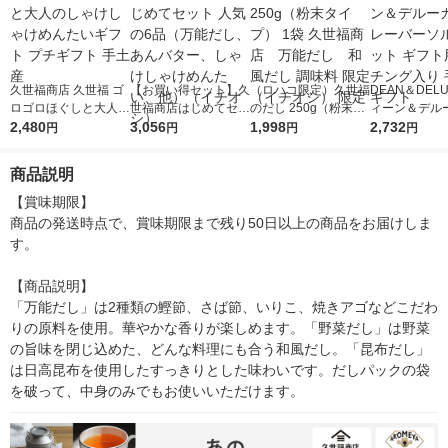
久世福商店 久世福 ゴ
【お買い得セット】久
（ロハコ限定）久世福
DEAN＆DEL
ロゴロほぐしと大人の
世福商店はじめてセッ
のだし 250g（粉末タ
ィーン＆デル
しゃけしゃけめんたい
2,480
ト 人気の6品（万能だ
3,056
イプ） 1袋 久世福商
1,998
レーバーソル
2,732
円
円
円
円
ギフト プチギフト 手
し、あんバター、しゃ
店 万能だし 和風だ
ギフト用シー
土産
けしゃけめんたい、
し 調味料 限定（イチ
り 手土産ギフ
商品説明
他）（イチオシ）
オシ） 限定
【賞味期限】

商品の発送時点で、賞味期限まで残り50日以上の商品をお届けしま
す。

【商品説明】

「万能だし」は2種類の鰹節、さば節、いりこ、焼きアゴなどこだわ
りの原料を使用。華やかな香りが楽しめます。「野菜だし」は野菜
の旨味を閉じ込めた、どんな料理にも合う和風だし。「昆布だし」
は日高昆布を使用したすっきりとした味わいです。だしパックの袋
を破って、中身のみでもお使いいただけます。