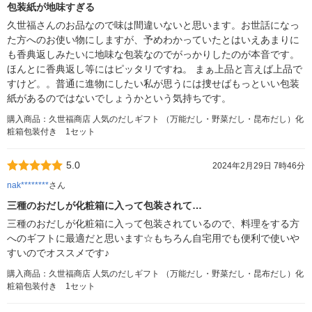
包装紙が地味すぎる
久世福さんのお品なので味は間違いないと思います。お世話になっ
た方へのお使い物にしますが、予めわかっていたとはいえあまりに
も香典返しみたいに地味な包装なのでがっかりしたのが本音です。
ほんとに香典返し等にはピッタリですね。 まぁ上品と言えば上品で
すけど。。普通に進物にしたい私が思うには捜せばもっといい包装
紙があるのではないでしょうかという気持ちです。
購入商品：久世福商店 人気のだしギフト （万能だし・野菜だし・昆布だし）化
粧箱包装付き 1セット
5.0
2024年2月29日 7時46分
nak********
さん
三種のおだしが化粧箱に入って包装されて…
三種のおだしが化粧箱に入って包装されているので、料理をする方
へのギフトに最適だと思います☆もちろん自宅用でも便利で使いや
すいのでオススメです♪
購入商品：久世福商店 人気のだしギフト （万能だし・野菜だし・昆布だし）化
粧箱包装付き 1セット