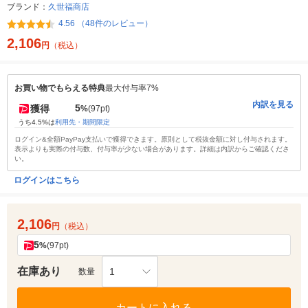
ブランド：
久世福商店
4.56 （48件のレビュー）
2,106
円
（税込）
お買い物でもらえる特典
最大付与率7%
内訳を見る
5
獲得
%
(97pt)
うち4.5%は
利用先・期間限定
ログイン&全額PayPay支払いで獲得できます。原則として税抜金額に対し付与されます。
表示よりも実際の付与数、付与率が少ない場合があります。詳細は内訳からご確認くださ
い。
ログインはこちら
2,106
円
（税込）
5
%
(97pt)
在庫あり
1
数量
カートに入れる