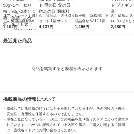
【アウトレット】磯じ
久世福商店 選り取り
錦松梅 〈錦松梅〉小
久世福商店 久
まん 減塩詰合せ3本セ
セット 1箱 サンクゼ
袋詰合せ VA12 1個
ロゴロほぐし
ット（のり佃煮：90g
1,102
ール 久世福商店 手土
4,137
1,296
しゃけしゃけ
2,480
円
円
円
円
×1本、ねり梅：90g×
産 ギフト 母の日 父の
ギフト プチギ
2本） 1箱 瓶詰 お
日 敬老の日 調味料
土産
最近見た商品
かず ギフトセット
ごはんのおとも
商品を閲覧すると履歴が表示されます
掲載商品の情報について
・
掲載している情報の精度には万全を期しておりますが、その内容の正確性、
安全性、有用性を保証するものではありません。
・
現在ご覧になっているページは、この商品を取り扱うストアによって運営さ
れています。ページに記載されている内容や商品、ご購入に関するご質問
は、直接各ストアにお問い合わせください。