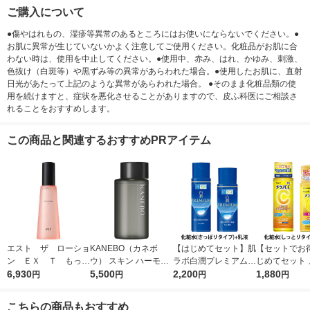
ご購入について
●傷やはれもの、湿疹等異常のあるところにはお使いにならないでください。●
お肌に異常が生じていないかよく注意してご使用ください。化粧品がお肌に合
わない時は、使用を中止してください。●使用中、赤み、はれ、かゆみ、刺激、
色抜け（白斑等）や黒ずみ等の異常があらわれた場合。●使用したお肌に、直射
日光があたって上記のような異常があらわれた場合。 ●そのまま化粧品類の使
用を続けますと、症状を悪化させることがありますので、皮ふ科医にご相談さ
れることをおすすめします。
この商品と関連するおすすめPRアイテム
エスト ザ ローショ
KANEBO（カネボ
【はじめてセット】肌
【セットでお
ン ＥＸ Ｔ もっち
ウ） スキン ハーモナ
ラボ白潤プレミアム薬
じめてセット 
りハリ弾力のある肌に
6,930
イザー 180ml
5,500
用浸透美白化粧水＋乳
2,200
C薬用しみ対
1,880
円
円
円
円
なりたい方 140ml
液
粧水しっとり
こちらの商品もおすすめ