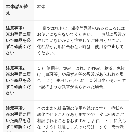
本体/詰め替
本体
え
注意事項1
・ 傷やはれもの、湿疹等異常のあるところには
※お手元に届
お使いにならないでください。 ・ お肌に異常が
いた商品を必
生じていないかよく注意してご使用ください。
ずご確認くだ
化粧品がお肌に合わない時は、使用を中止して
さい
ください。
注意事項2
１） 使用中、赤み、はれ、かゆみ、刺激、色抜
※お手元に届
け（白斑等）や黒ずみ等の異常があらわれた場
いた商品を必
合。 ２） 使用したお肌に、直射日光があたって
ずご確認くだ
上記のような異常があらわれた場合。
さい
注意事項3
そのまま化粧品類の使用を続けますと、症状を
※お手元に届
悪化させることがありますので、皮ふ科医にご
いた商品を必
相談されることをおすすめします。 ・ 目に入ら
ずご確認くだ
ないように注意し、入った時は、すぐに充分洗