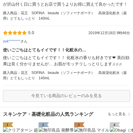
が沢山付く日に買うとお店で買うよりお得に買えて良かったです！
購入商品：花王 SOFINA beaute（ソフィーナボーテ） 高保湿化粧水（薬
用）とてもしっとり 140mL
5.0
2019年12月18日 9時46分
yuk********
さん
使いごごちはとてもイイです！！化粧水の…
使いごごちはとてもイイです！！ 化粧水の香りも好きです❤︎ 美白効
果は良く分かりませんが… お肌がモッチリしっとりします♫♫♫
購入商品：花王 SOFINA beaute（ソフィーナボーテ） 高保湿化粧水（薬
用）とてもしっとり 140mL
今見ている商品のレビューのみを見る
スキンケア・基礎化粧品の人気ランキング
もっと見る
1
2
3
4