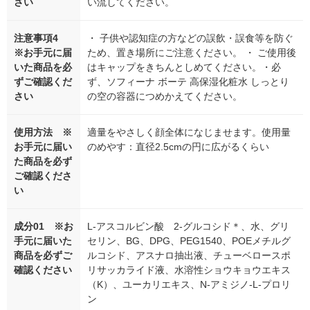
さい
い流してください。
注意事項4
・ 子供や認知症の方などの誤飲・誤食等を防ぐ
※お手元に届
ため、置き場所にご注意ください。 ・ ご使用後
いた商品を必
はキャップをきちんとしめてください。・必
ずご確認くだ
ず、ソフィーナ ボーテ 高保湿化粧水 しっとり
さい
の空の容器につめかえてください。
使用方法 ※
適量をやさしく顔全体になじませます。使用量
お手元に届い
のめやす：直径2.5cmの円に広がるくらい
た商品を必ず
ご確認くださ
い
成分01 ※お
L-アスコルビン酸 2-グルコシド＊、水、グリ
手元に届いた
セリン、BG、DPG、PEG1540、POEメチルグ
商品を必ずご
ルコシド、アスナロ抽出液、チューベロースポ
確認ください
リサッカライド液、水溶性ショウキョウエキス
（K）、ユーカリエキス、N-アミジノ-L-プロリ
ン