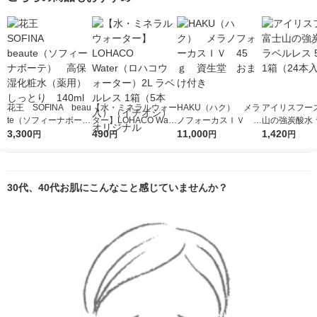
花王 SOFINA beau
【水・ミネラルウォー
HAKU（ハク） メラ
アイリスフーズ
te（ソフィーナボー
ター】LOHACO Wate
ノフォーカスＩＶ 4
山の強炭酸水 
テ） 高保湿化粧水
3,300
r（ロハコウォータ
490
5ｇ 資生堂 おまけ
11,000
レス 500ml 1
1,420
円
円
円
円
（薬用）しっとり 1
ー）2L ラベルレス 1
付き
本入）
40ml
箱（5本入）（イチオ
シ） オリジナル
30代、40代お肌にこんなこと感じていませんか？