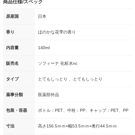
商品仕様/スペック
原産国
日本
香り
ほのかな花雫の香り
内容量
140ml
販売名
ソフィーナ 化粧水nc
タイプ
とてもしっとり 、とてもしっとり
薬事分類
医薬部外品
包装・容器
ボトル：PET、中栓：PP、キャップ：PET、PP
寸法
高さ156.5ｍｍ×幅53.5ｍｍ×奥行44.5ｍｍ