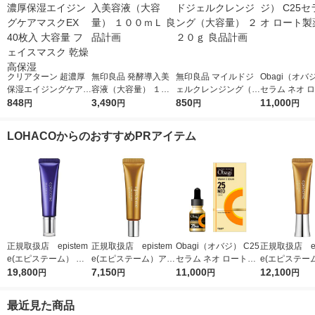
クリアターン 超濃厚
無印良品 発酵導入美
無印良品 マイルドジ
Obagi（オバジ
保湿エイジングケアマ
容液（大容量） １０
ェルクレンジング（大
セラム ネオ 
スクEX 40枚入 大容量
848
０ｍＬ 良品計画
3,490
容量） ２２０ｇ 良品
850
薬
11,000
円
円
円
円
フェイスマスク 乾燥
計画
高保湿
LOHACOからのおすすめPRアイテム
正規取扱店 epistem
正規取扱店 epistem
Obagi（オバジ） C25
正規取扱店 ep
e(エピステーム） ス
e(エピステーム）アイ
セラム ネオ ロート製
e(エピステー
テムサイエンスアイ 1
19,800
パーフェクトショット
7,150
薬
11,000
パーフェクト
12,100
円
円
円
円
8g アイクリーム
b 9g アイクリーム
b 18g ア
最近見た商品