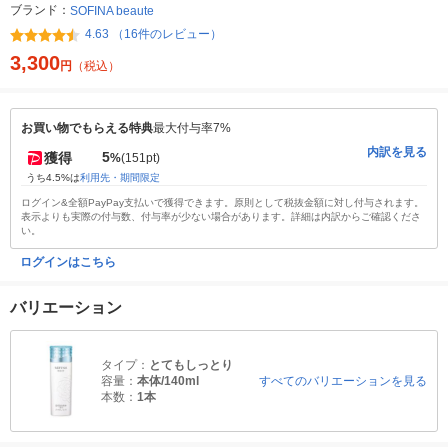
ブランド：
SOFINA beaute
4.63 （16件のレビュー）
3,300
円
（税込）
お買い物でもらえる特典
最大付与率7%
内訳を見る
5
獲得
%
(151pt)
うち4.5%は
利用先・期間限定
ログイン&全額PayPay支払いで獲得できます。原則として税抜金額に対し付与されます。
表示よりも実際の付与数、付与率が少ない場合があります。詳細は内訳からご確認くださ
い。
ログインはこちら
バリエーション
タイプ：
とてもしっとり
容量：
本体/140ml
すべてのバリエーションを見る
本数：
1本