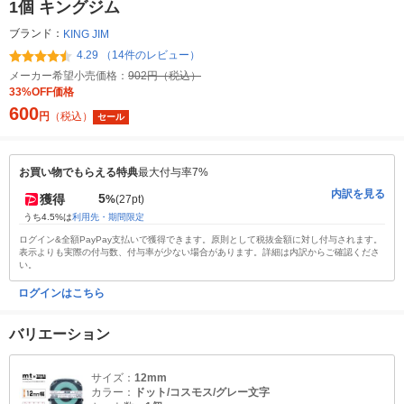
1個 キングジム
ブランド：
KING JIM
4.29 （14件のレビュー）
メーカー希望小売価格：
902円（税込）
33%OFF価格
600
円
（税込）
セール
お買い物でもらえる特典
最大付与率7%
内訳を見る
5
獲得
%
(27pt)
うち4.5%は
利用先・期間限定
ログイン&全額PayPay支払いで獲得できます。原則として税抜金額に対し付与されます。
表示よりも実際の付与数、付与率が少ない場合があります。詳細は内訳からご確認くださ
い。
ログインはこちら
バリエーション
サイズ：
12mm
カラー：
ドット/コスモス/グレー文字