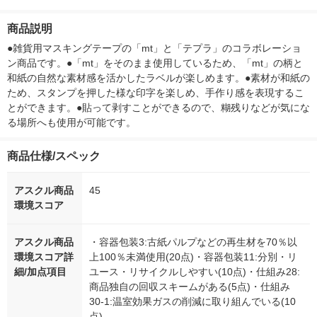
1個
リーフ COE365 セミ
ル mizutam
B5 ドット入罫線 50枚
スメテープ C
商品説明
青×黄 1セット（5冊）
HTAPE-MC
ム
●雑貨用マスキングテープの「mt」と「テプラ」のコラボレーショ
ン商品です。●「mt」をそのまま使用しているため、「mt」の柄と
和紙の自然な素材感を活かしたラベルが楽しめます。●素材が和紙の
ため、スタンプを押した様な印字を楽しめ、手作り感を表現するこ
とができます。●貼って剥すことができるので、糊残りなどが気にな
る場所へも使用が可能です。
商品仕様/スペック
アスクル商品
45
環境スコア
アスクル商品
・容器包装3:古紙パルプなどの再生材を70％以
環境スコア詳
上100％未満使用(20点)・容器包装11:分別・リ
細/加点項目
ユース・リサイクルしやすい(10点)・仕組み28:
商品独自の回収スキームがある(5点)・仕組み
30-1:温室効果ガスの削減に取り組んでいる(10
点)