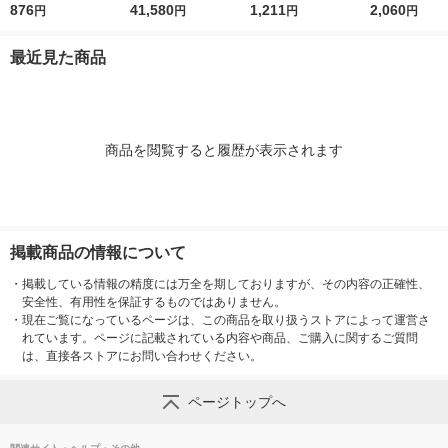
ンダード 幅12mm 白
876
PRO SR-R7900P
41,580
イにはがせるラベル
1,211
着 幅36mm 
2,060
円
円
円
円
ラベル(黒文字) SS12
1台
幅18mm 白ラベル(黒
(黒文字) SS3
K 1個 キングジム
文字) SS18KE 1個 キ
キングジム
最近見た商品
ングジム
商品を閲覧すると履歴が表示されます
掲載商品の情報について
・
掲載している情報の精度には万全を期しておりますが、その内容の正確性、
安全性、有用性を保証するものではありません。
・
現在ご覧になっているページは、この商品を取り扱うストアによって運営さ
れています。ページに記載されている内容や商品、ご購入に関するご質問
は、直接各ストアにお問い合わせください。
ページトップへ