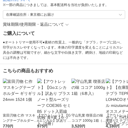
※
一部の商品につきましては、基本配送料を当社が負担いたします。
在庫確認住所：東京都にお届け
賞味期限/使用期限・返品について
ご購入について
●オートトリマー使用不可●素材の性質上、一般的な「テプラ」テープに比べ、
印字がカスレやすくなっています。本体の印字濃度を変えることによりカスレ
具合の調整は可能ですが、細かな文字や白抜き文字、網掛け、地紋の印刷など
には不向きです。
こちらの商品もおすすめ
富田刃物 仁作 マスキ
【アウトレット】【G
守山乳業 喫茶店の味
【アウトレッ
ングテープホルダー
oエシカル】訳あり プ
ココア 1000g 1箱（6
庫限り】テプラ
ギリギリ 24mm 1524
770
ラス ノート型ルーズ
975
本入）
3,520
A LOHACO
4,180
円
円
円
円