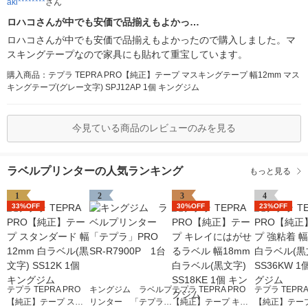
aki********
さん
ロハコさんが中でも安価で品揃えもよかっ…
ロハコさんが中でも安価で品揃えもよかったので購入しました。マ
スキングテープなので家具にも貼れて重宝しています。
購入商品：テプラ TEPRA PRO【純正】テープ マスキングテープ 幅12mm マス
キングテープ(グレー文字) SPJ12AP 1個 キングジム
今見ている商品のレビューのみを見る
ラベルプリンターの人気ランキング
もっと見る
1
2
3
4
33%OFF
30%OFF
23%OFF
テプラ TEPRA PRO
キングジム ラベルプ
テプラ TEPRA PRO
テプラ TEPRA
【純正】テープ スタ
リンター 「テプラ」
【純正】テープ キレ
【純正】テープ