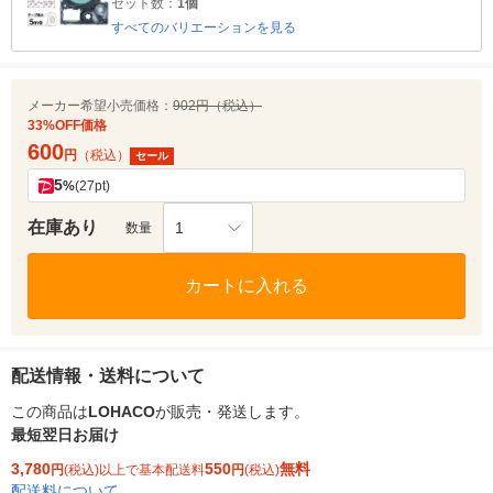
セット数：
1個
すべてのバリエーションを見る
メーカー希望小売価格：
902円（税込）
33%OFF価格
600
円
（税込）
セール
5
%
(27pt)
在庫あり
1
数量
カートに入れる
配送情報・送料について
この商品は
LOHACO
が販売・発送します。
最短翌日お届け
3,780
550
無料
円
(税込)以上で基本配送料
円
(税込)
配送料について