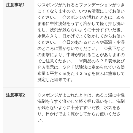
注意事項1
◇スポンジが汚れるとファンデーションがつき
にくくなりますので、いつも清潔にしてお使い
ください。 ◇スポンジが汚れたときは、ぬる
ま湯に中性洗剤をうすく溶かして軽く押し洗い
をし、洗剤が残らないように十分すすいだ後、
水気をきり、日かげでよく乾かしてからお使い
ください。 ◇日のあたるところや高温・多湿
のところに置かないでください。 ◇落下など
の衝撃により、中味が割れることがありますの
でご注意ください。 ※商品のＳＰＦ表示及び
ＰＡ表示は、ＳＰＦ試験法に定められている塗
布量１平方ｃｍあたり２ｍｇを皮ふに塗布して
測定した結果です。
注意事項2
◇スポンジがよごれたときは、ぬるま湯に中性
洗剤をうすく溶かして軽く押し洗いをし、洗剤
が残らないように十分すすいだ後、水気をき
り、日かげでよく乾かしてからお使いくださ
い。