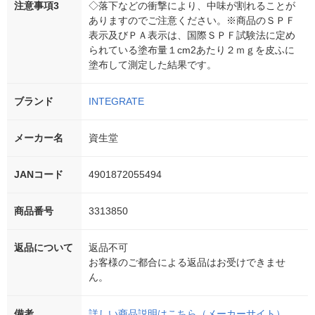
注意事項3
◇落下などの衝撃により、中味が割れることが
ありますのでご注意ください。※商品のＳＰＦ
表示及びＰＡ表示は、国際ＳＰＦ試験法に定め
られている塗布量１cm2あたり２ｍｇを皮ふに
塗布して測定した結果です。
ブランド
INTEGRATE
メーカー名
資生堂
JANコード
4901872055494
商品番号
3313850
返品について
返品不可
お客様のご都合による返品はお受けできませ
ん。
備考
詳しい商品説明はこちら（メーカーサイト）