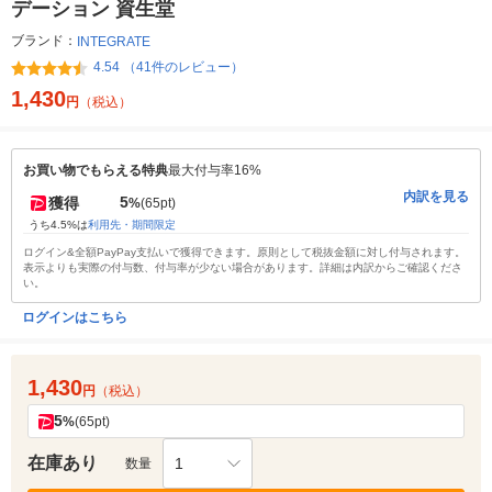
デーション 資生堂
ブランド：
INTEGRATE
4.54 （41件のレビュー）
1,430
円
（税込）
お買い物でもらえる特典
最大付与率16%
内訳を見る
5
獲得
%
(65pt)
うち4.5%は
利用先・期間限定
ログイン&全額PayPay支払いで獲得できます。原則として税抜金額に対し付与されます。
表示よりも実際の付与数、付与率が少ない場合があります。詳細は内訳からご確認くださ
い。
ログインはこちら
1,430
円
（税込）
5
%
(65pt)
在庫あり
1
数量