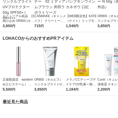
リニューアル前品 日
CANMAKE（キャンメ
【WEB限定色】KATE
ORBIS（オ
焼け止め ORBIS (オル
イク） クリーミータ
（ケイト）リップモン
リンクルブラ
ビス) リンクルブライ
3,850
ッチライナー 02 ミ
715
スター 04 パンプキン
1,540
プロテクター N
3,850
円
円
円
円
トUVプロテクター 50
ディアムブラウン 井
ワイン カネボウ 口紅
（医薬部外品
g SPF50+ / PA++++
田ラボラトリーズ
LOHACOからのおすすめPRアイテム
正規取扱店 epistem
ORBIS（オルビス）
メラノCCディープデ
Curel（キュ
e(エピステーム） パ
リンクルブライトUV
イケアUV乳液＜朝用
浸保湿 スキン
ワライズラッシュセラ
5,500
プロテクター N 50g
3,850
日焼け止め乳液＞50g
1,184
ＵＶセラム 60
2,200
円
円
円
円
ム 4.5ml まつげ美容
（医薬部外品）
SPF50+・PA++++ロ
液
ート製薬
最近見た商品