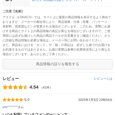
ご注意【免責】
アスクル（LOHACO）では、サイト上に最新の商品情報を表示するよう努めて
おりますが、メーカーの都合等により、商品規格・仕様（容量、パッケージ、
原材料、原産国など）が変更される場合がございます。このため、実際にお届
けする商品とサイト上の商品情報の表記が異なる場合がございますので、ご使
用前には必ずお届けした商品の商品ラベルや注意書きをご確認ください。さら
に詳細な商品情報が必要な場合は、メーカー等にお問い合わせください。
また、商品名における「セット」や「箱」の表記は、必ずしも箱でのお届けを
お約束するものではありません。お届け形態は倉庫の在庫状況等により異なる
場合がございます。あらかじめご了承ください。
商品情報の誤りを報告する
レビュー
レビューとは
4.54
（41件）
5.0
2025年7月5日 22時34分
yrw********
さん
いつも利用しているファンデーションで、…