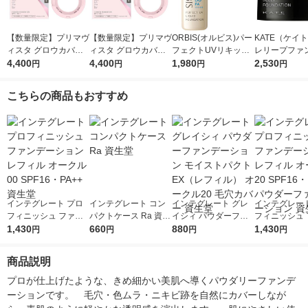
【数量限定】プリマヴ
【数量限定】プリマヴ
ORBIS(オルビス)パー
KATE（ケイ
ィスタ グロウカバー
ィスタ グロウカバー
フェクトUVリキッド
レリープファ
クッション オークル
4,400
クッション オークル
4,400
ファンデーション(パ
1,980
ョン 01 やや
2,530
円
円
円
円
０５＆ケース セット
０３＆ケース セット
フ無)ナチュラル02 30
ネボウ 月夜の
おまけつき
おまけつき
mL SPF50PA++++
こちらの商品もおすすめ
インテグレート プロ
インテグレート コン
インテグレート グレ
インテグレート
フィニッシュ ファン
パクトケース Ra 資生
イシィ パウダーファ
フィニッシュ 
デーション レフィル
1,430
堂
660
ンデーション モイス
880
デーション レ
1,430
円
円
円
円
オークル00 SPF16・
トパクトEX（レフィ
オークル20 S
PA++ 資生堂
ル） オークル20 毛穴
PA++ パウダ
商品説明
カバー 資生堂
デーション 資
プロが仕上げたような、きめ細かい美肌へ導くパウダリーファンデ
ーションです。　毛穴・色ムラ・ニキビ跡を自然にカバーしなが