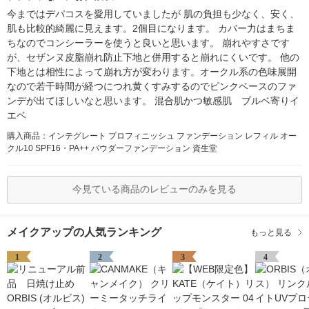
今まではデパコスを愛用していましたが 肌の負担も少なく、安く、
肌も比較的綺麗に見えます。2個目になります。 カバー力はまちま
ちなのでコンシーラーを使うと良いと思います。 崩れやすさです
が、セザンヌ皮脂崩れ防止下地と併用すると崩れにくいです。 他の
下地とは相性によって崩れ方が変わります。オークル系の色味展開
なので若干時間が経つにつれ黄くすみするのでピンクベースのファ
ンデが出てほしいなと思います。 混合肌かつ敏感肌 ブルベ寄りイ
エベ
購入商品：インテグレート プロフィニッシュ ファンデーション レフィル オー
クル10 SPF16・PA++ パウダーファンデーション 資生堂
今見ている商品のレビューのみを見る
メイクアップの人気ランキング
もっと見る
1
2
3
4