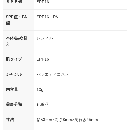
ＳＰＦ値
SPF16
SPF値・PA
SPF16・PA＋＋
値
本体/詰め替
レフィル
え
肌タイプ
SPF16
ジャンル
バラエティコスメ
内容量
10g
薬事分類
化粧品
寸法
幅53mm×高さ8mm×奥行き45mm