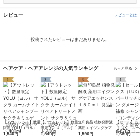
レビュー
レビューとは
投稿されたレビューはまだありません。
ヘアケア・ヘアアレンジの人気ランキング
もっと見る
1
2
3
4
【アウトレット】数量
【アウトレット】数量
無印良品 植物発酵液
【セール】ラ
限定 YOLU（ヨル）
限定 YOLU（ヨル）
薬用エイジングケアエ
（LUX） ス
サクラ カームナイト
1,540
サクラ カームナイト
1,540
ッセンス １５０ｍＬ
1,590
ッチシャイン 
1,680
円
円
円
円
リペアシャンプー サ
リペアトリートメント
良品計画
ジリペア 補修