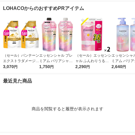
クラ＆ミュゲ（詰替）
サクラ＆ミュゲ（詰
プー+コンデ
LOHACOからのおすすめPRアイテム
2個セット 400ml
替）2個セット 400g
ー セット 詰替
870g ユニリ
（セール）パンテーン
エッセンシャル プレ
（セール）エッセンシ
エッセンシャル
エクストラダメージリ
ミアム バリアシャン
ャル ふんわりうるツ
ミアム バリア
ペア シャンプー + コ
3,070
プー + コンディショ
1,750
ヤ コンディショナー
2,290
プー + コン
2,640
円
円
円
円
ンディショナー 超特
ナー シルキー 詰替セ
詰替 大容量 1080ml 2
ナー グロウ 
大1.7L 2個セット P＆
ット 各340ml
個 花王
ット 各450ml
最近見た商品
G
商品を閲覧すると履歴が表示されます