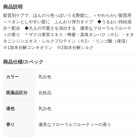
箱（5本入）（イチオ
個入) 洗濯洗剤
商品説明
シ） オリジナル
髪質別ケアで、ほんのり色っぽいうる艶髪に。＜やわらかい髪質用
＞ペタンとしやすい髪に　ふんわり弾力タイプ　◆うるおい持続成
分＊配合　◆大人の可愛さを演出する　優美なフローラルフルーテ
ィの香り　＊ザクロ果実エキス・蜂蜜・真珠タンパク（※1）・オタ
ネニンジンエキス・シルクプロテイン（※2）・リンゴ酸（保湿）　
※1加水分解コンキオリン　※2加水分解シルク
商品仕様/スペック
カラー
乳白色
医薬品区分
化粧品
液色
乳白色
香り
優美なフローラルフルーティーの香り