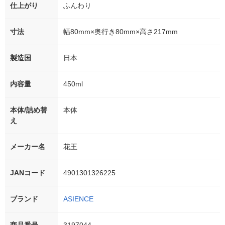
仕上がり
ふんわり
寸法
幅80mm×奥行き80mm×高さ217mm
製造国
日本
内容量
450ml
本体/詰め替
本体
え
メーカー名
花王
JANコード
4901301326225
ブランド
ASIENCE