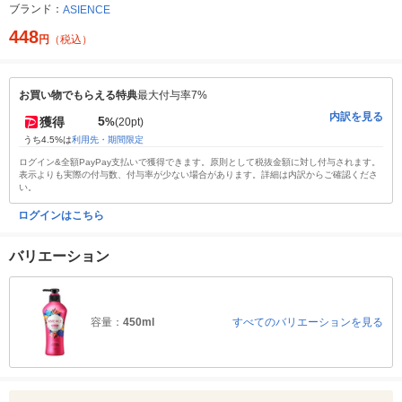
ブランド：
ASIENCE
448
円
（税込）
お買い物でもらえる特典
最大付与率7%
内訳を見る
5
獲得
%
(20pt)
うち4.5%は
利用先・期間限定
ログイン&全額PayPay支払いで獲得できます。原則として税抜金額に対し付与されます。
表示よりも実際の付与数、付与率が少ない場合があります。詳細は内訳からご確認くださ
い。
ログインはこちら
バリエーション
容量：
450ml
すべてのバリエーションを見る