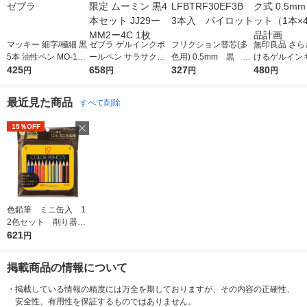
マッキー 細字/極細 黒
ゼブラ ゲルインクボ
フリクション替芯(多
無印良品 さら
5本 油性ペン MO-120
ールペン サラサクリ
色用) 0.5mm 黒 LF
けるゲルイン
-MC-BK ゼブラ
425
ップ 0.5mm 限定 ムー
658
BTRF30EF3B 3本
327
ペン ノック式 
480
円
円
円
円
ミン 黒4本セット JJ2
入 パイロット
黒 1セット（1
9ーMM2ー4C 1枚
良品計画
最近見た商品
すべて削除
15％OFF
色鉛筆 ミニ缶入 1
お気に入りに
登録しました
2色セット 削り器付
き BCA-151 1個
621
円
トンボ鉛筆
掲載商品の情報について
・
掲載している情報の精度には万全を期しておりますが、その内容の正確性、
安全性、有用性を保証するものではありません。