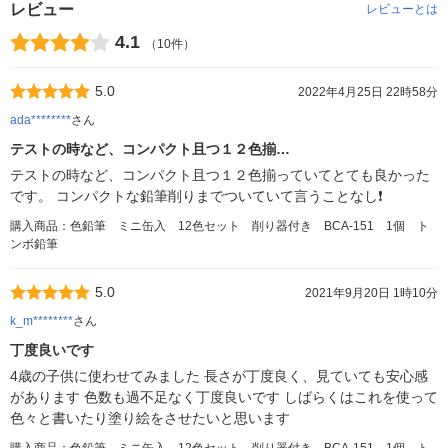
レビュー
レビューとは
4.1
（10件）
5.0
2022年4月25日 22時58分
ada********
さん
テストの時など、コンパクト且つ１２色揃…
テストの時など、コンパクト且つ１２色揃っていてとても良かった
です。 コンパクトな鉛筆削りまでついていて言うことなし❗️
購入商品：色鉛筆 ミニ缶入 12色セット 削り器付き BCA-151 1個 ト
ンボ鉛筆
5.0
2021年9月20日 1時10分
k_m********
さん
丁度良いです
4歳の子供に使わせてみました 長さが丁度良く、見ていても安心感
があります 色数も過不足なく丁度良いです しばらくはこれを使って
色々と書いたり塗り絵をさせたいと思います