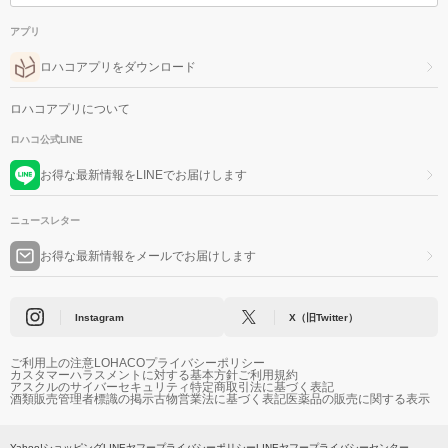
アプリ
ロハコアプリをダウンロード
ロハコアプリについて
ロハコ公式LINE
お得な最新情報をLINEでお届けします
ニュースレター
お得な最新情報をメールでお届けします
Instagram
X（旧Twitter）
ご利用上の注意
LOHACOプライバシーポリシー
カスタマーハラスメントに対する基本方針
ご利用規約
アスクルのサイバーセキュリティ
特定商取引法に基づく表記
酒類販売管理者標識の掲示
古物営業法に基づく表記
医薬品の販売に関する表示
Yahoo!ショッピング
LINEヤフープライバシーポリシー
LINEヤフープライバシーセンター