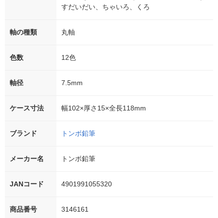
すだいだい、ちゃいろ、くろ
軸の種類
丸軸
色数
12色
軸径
7.5mm
ケース寸法
幅102×厚さ15×全長118mm
ブランド
トンボ鉛筆
メーカー名
トンボ鉛筆
JANコード
4901991055320
商品番号
3146161