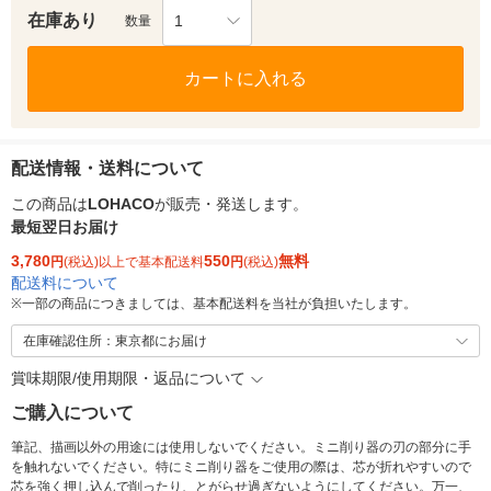
在庫あり
1
数量
カートに入れる
配送情報・送料について
この商品は
LOHACO
が販売・発送します。
最短翌日お届け
3,780
550
無料
円
(税込)以上で基本配送料
円
(税込)
配送料について
※
一部の商品につきましては、基本配送料を当社が負担いたします。
在庫確認住所：東京都にお届け
賞味期限/使用期限・返品について
ご購入について
筆記、描画以外の用途には使用しないでください。ミニ削り器の刃の部分に手
を触れないでください。特にミニ削り器をご使用の際は、芯が折れやすいので
芯を強く押し込んで削ったり、とがらせ過ぎないようにしてください。万一、