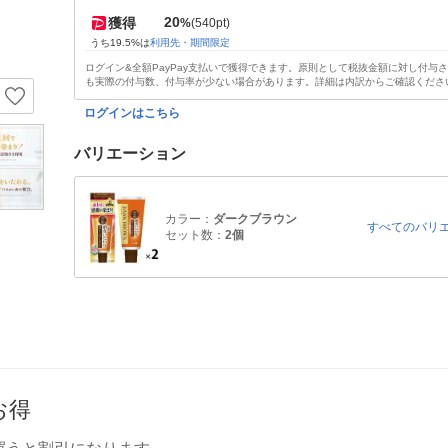
20
獲得
%
(540pt)
うち19.5%は
利用先・期間限定
ログイン&全額PayPay支払いで獲得できます。原則として税抜金額に対し付与
も実際の付与数、付与率が少ない場合があります。詳細は内訳からご確認くださ
ログインはこちら
バリエーション
カラー：
ダークブラウン
すべてのバリ
セット数：
2個
お得