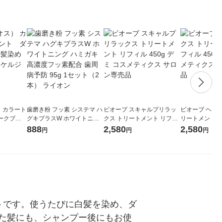
） カラート
歯磨き粉 フッ素 システマ ハ
ビオーブ スキャルプリラッ
ビオーブ ヘア
ークブラ
グキプラスW ホワイトニン
クス トリートメント リフィ
リートメント リ
アカラー ヘ
グ ハミガキ 高濃度フッ素配
ル 450g デミ コスメティク
デミ コスメテ
888
2,580
2,580
円
円
円
合 歯周病予防 95g 1セット
ス サロン専売品
専売品
（2本） ライオン
トです。使うたびに白髪を染め、ダ
た髪にも、シャンプー後にもお使