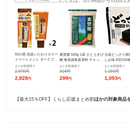
たとえば、次の商品から1点以上
50の恵 頭皮いたわりカラー
素焚糖 500g 1袋 さとうきび
元祖どっさり韓
トリートメント ダークブラ
糖 奄美諸島産原料 チャック
しお味 8切100
ウン 150g 1セット（2個）
付き袋 大東製糖 砂糖
き 1セット（1
まとめ割適用で
まとめ割適用で
まとめ割適用で
ロート製薬
ンジャコー
2,976円
314円
1,150円
2,828
299
1,093
円
円
円
【最大15％OFF】くらし応援まとめ割
ほかの対象商品