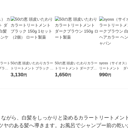
カラート
50の恵 頭皮いたわりカラー
50の恵 頭皮いたわりカラー
syoss（サイオス
ブラウ
トリートメント ブラック 15
トリートメント ダークブラ
リートメント ダ
アカラー
0g 1セット（2個） ロート製
ウン 150g ロート製薬
ウン 白髪染め ヘ
3,130
1,650
990
円
円
円
薬
ンケルジャパン
りながら、白髪をしっかりと染めるカラートリートメン
ツヤのある髪へ導きます。お風呂でシャンプー前の乾い