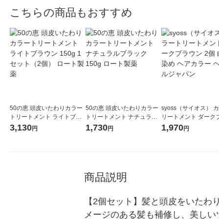
こちらの商品もおすすめ
50の恵 頭皮いたわりカラー
50の恵 頭皮いたわりカラー
syoss（サイオス） 
トリートメント ライトブラ
トリートメント ナチュラル
リートメント ダーク
ウン 150g 1セット（2個）
ブラック 150g ロート製薬
ン 2個 白髪染め ヘ
3,130
1,730
1,970
円
円
円
ロート製薬
ヘンケルジャパン
商品説明
【2個セット】髪と頭皮をいたわ
メージのある髪も補修し、美しい