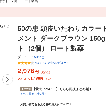
1セット（2個） ロート製薬
50の恵 頭皮いたわりカラー
メント ダークブラウン 150g
ト（2個） ロート製薬
50の恵
ブランド：
4.23 （176件のレビュー）
2,976
円
（税込）
1,488
1つあたり
円
（税込）
【最大15％OFF】くらし応援まとめ割
まとめ割
すべて見る（全1件）
お買い物でもらえる特典
最大付与率22%