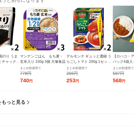
買うと割引になります
国のり うま
マンナンごはん もち麦・
デルモンテ ギュッと濃縮 う
【ロハコ・ア
枚 チャック付
玄米入り 150g 3個 大塚食品
らごしトマト 200g 1セット
パック4袋入
個×2）オリオ
（1個×2）キッコーマン 紙
ぱぱっと野
まとめ割適用で
まとめ割適用で
まとめ割適用で
パック
ー 180g 1
778円
266円
597円
ルト（イチオ
740
253
568
円
円
円
ル
をもっと見る