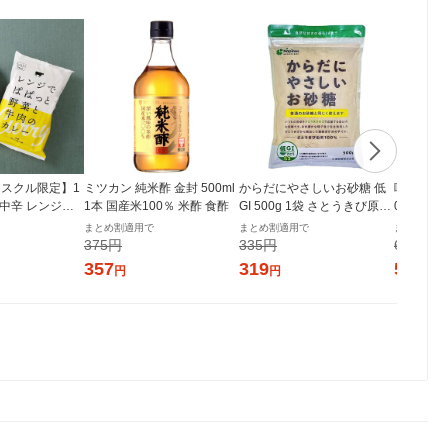
スクル限定】1
ミツカン 純米酢 金封 500ml
からだにやさしいお砂糖 低
味の素 
 中辛 レンジで
1本 国産米100％ 米酢 食酢
GI 500g 1袋 さとうきび原料
00g袋
菜と牛肉のカレ
100% チャック付き袋 大東
プの素
まとめ割適用で
まとめ割適用で
まとめ割適
個 オリジナル レト
製糖
375円
335円
609円
シ） オリジナ
357
319
579
円
円
円