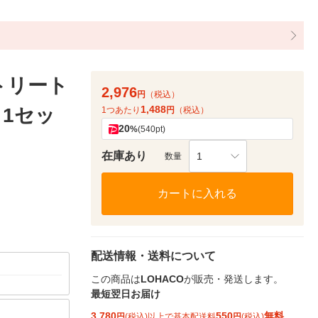
トリート
2,976
円
（税込）
1,488
 1セッ
1つあたり
円
（税込）
20
%
(540pt)
在庫あり
1
数量
カートに入れる
配送情報・送料について
この商品は
LOHACO
が販売・発送します。
最短翌日お届け
3,780
550
無料
円
(税込)以上で基本配送料
円
(税込)