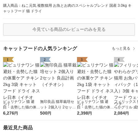
購入商品：ねこ元気 複数猫用 お魚とお肉のスペシャルブレンド 国産 3.0kg キ
ャットフード 猫 ドライ
今見ている商品のレビューのみを見る
キャットフードの人気ランキング
もっと見る
1
2
3
4
ピュリナワン 猫 避
無印良品 猫草栽培セ
ピュリナワン 猫 避
フィリックス 
妊・去勢した猫の体重
ット 2個入り 2セット
妊・去勢した猫の体重
らかグリル 成
ケア チキン 2kg 3袋
6,276
良品計画（イチオシ）
500
ケア チキン 2kg 1袋
2,398
魚バラエティ
2,084
円
円
円
円
キャットフード ドラ
キャットフード ドラ
（12袋入）3
イ ネスレ日本（イチ
イ ネスレ日本（イチ
トフード ウェ
最近見た商品
オシ）
オシ）
ウチ