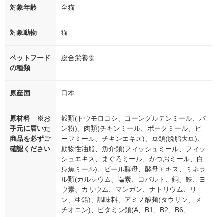
対象年齢
全猫
対象動物
猫
ペットフード
総合栄養食
の種類
原産国
日本
原材料 ※お
穀類(トウモロコシ、コーングルテンミール、パ
手元に届いた
ン粉)、肉類(チキンミール、ポークミール、ビ
商品を必ずご
ーフミール、チキンエキス)、豆類(脱脂大豆)、
確認ください
動物性油脂、魚介類(フィッシュミール、フィッ
シュエキス、まぐろミール、かつおミール、白
身魚ミール)、ビール酵母、酵母エキス、ミネラ
ル類(カルシウム、塩素、コバルト、銅、鉄、ヨ
ウ素、カリウム、マンガン、ナトリウム、リ
ン、亜鉛)、調味料、アミノ酸類(タウリン、メ
チオニン)、ビタミン類(A、B1、B2、B6、