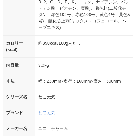
B12、C、D、E、K、コリン、ナイアシン、パン
トテン酸、ビオチン、葉酸)、着色料(二酸化チ
タン、赤色102号、赤色106号、黄色4号、黄色5
号)、酸化防止剤(ミックストコフェロール、ハ
ーブエキス)
カロリー
約350kcal/100gあたり
(kcal)
内容量
3.0kg
寸法
幅：230mm×奥行：160mm×高さ：390mm
シリーズ名
ねこ元気
ブランド
ねこ元気
メーカー名
ユニ・チャーム