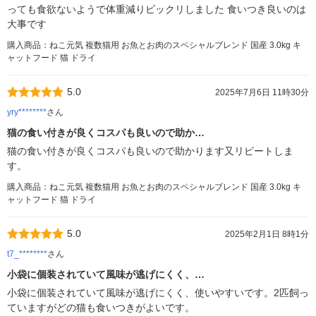
っても食欲ないようで体重減りビックリしました 食いつき良いのは
大事です
購入商品：ねこ元気 複数猫用 お魚とお肉のスペシャルブレンド 国産 3.0kg キ
ャットフード 猫 ドライ
5.0
2025年7月6日 11時30分
yry********
さん
猫の食い付きが良くコスパも良いので助か…
猫の食い付きが良くコスパも良いので助かります又リピートしま
す。
購入商品：ねこ元気 複数猫用 お魚とお肉のスペシャルブレンド 国産 3.0kg キ
ャットフード 猫 ドライ
5.0
2025年2月1日 8時1分
t7_********
さん
小袋に個装されていて風味が逃げにくく、…
小袋に個装されていて風味が逃げにくく、使いやすいです。2匹飼っ
ていますがどの猫も食いつきがよいです。