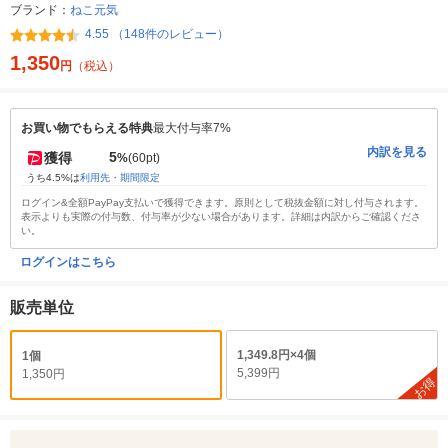
ブランド：
ねこ元気
4.55 （148件のレビュー）
1,350
円
（税込）
お買い物でもらえる特典
最大付与率7%
内訳を見る
5
獲得
%
(60pt)
うち4.5%は
利用先・期間限定
ログイン&全額PayPay支払いで獲得できます。原則として税抜金額に対し付与されます。
表示よりも実際の付与数、付与率が少ない場合があります。詳細は内訳からご確認くださ
い。
ログインはこちら
販売単位
1,349.8円×4個
1個
5,399円
1,350円
お得