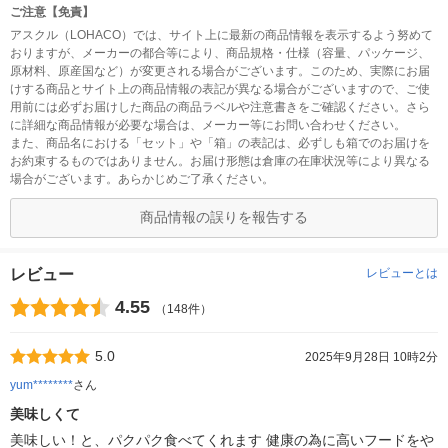
ご注意【免責】
アスクル（LOHACO）では、サイト上に最新の商品情報を表示するよう努めて
おりますが、メーカーの都合等により、商品規格・仕様（容量、パッケージ、
原材料、原産国など）が変更される場合がございます。このため、実際にお届
けする商品とサイト上の商品情報の表記が異なる場合がございますので、ご使
用前には必ずお届けした商品の商品ラベルや注意書きをご確認ください。さら
に詳細な商品情報が必要な場合は、メーカー等にお問い合わせください。
また、商品名における「セット」や「箱」の表記は、必ずしも箱でのお届けを
お約束するものではありません。お届け形態は倉庫の在庫状況等により異なる
場合がございます。あらかじめご了承ください。
商品情報の誤りを報告する
レビュー
レビューとは
4.55
（148件）
5.0
2025年9月28日 10時2分
yum********
さん
美味しくて
美味しい！と、パクパク食べてくれます 健康の為に高いフードをや