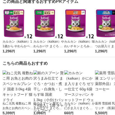
この商品と関連するおすすめPRアイテム
カルカン（kalkan）1
カルカン（kalkan）や
カルカン（kalkan）味
カルカン（kal
1歳から やわらかペー
わらかパテ まぐろ 着
わいチキン とろみ仕
つお節入り ま
スト まぐろ 着色料・
1,296
色料・発色剤 無添加
1,296
立て 60g 12袋 マース
1,296
ささみ ゼリー
1,296
円
円
円
円
発色剤 無添加 60g 12
60g 12袋 マースジャ
ジャパン キャットフ
60g 12袋 
袋 キャットフード ウ
パン キャットフード
ード ウェット
パン キャット
こちらの商品もおすすめ
ェット
ウェット
ウェット
ねこ元気 複数ねこ用
銀のスプーン 贅沢う
カルカン（kalkan）か
薬用 雪肌精 乳
お魚とお肉のスペシャ
まみ仕立て まぐろ・
にかま入りまぐろ ゼ
リッチ （医薬
ルブレンド 国産 3.0kg
5,399
かつお・煮干し・白身
1,086
リー仕立て 60g 6袋
660
品） 140mL
5,500
円
円
円
円