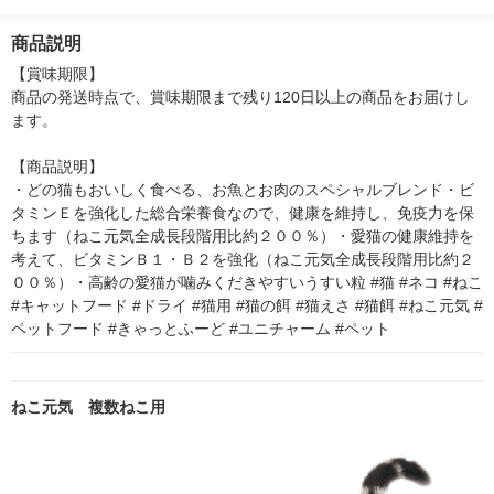
4袋 キャットフード
魚・しらす味 国産 1.3
マースジャパン キャ
猫 ドライ
kg（小分けパック4袋
ットフード ウェット
商品説明
入）1袋 キャットフー
ド
【賞味期限】

商品の発送時点で、賞味期限まで残り120日以上の商品をお届けし
ます。

【商品説明】

・どの猫もおいしく食べる、お魚とお肉のスペシャルブレンド・ビ
タミンＥを強化した総合栄養食なので、健康を維持し、免疫力を保
ちます（ねこ元気全成長段階用比約２００％）・愛猫の健康維持を
考えて、ビタミンＢ１・Ｂ２を強化（ねこ元気全成長段階用比約２
００％）・高齢の愛猫が噛みくだきやすいうすい粒 #猫 #ネコ #ねこ 
#キャットフード #ドライ #猫用 #猫の餌 #猫えさ #猫餌 #ねこ元気 #
ペットフード #きゃっとふーど #ユニチャーム #ペット
ねこ元気 複数ねこ用