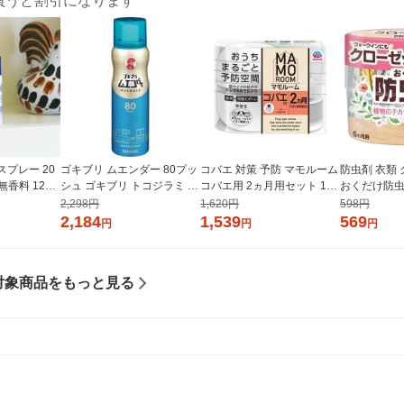
買うと割引になります
プレー 20
ゴキブリ ムエンダー 80プッ
コバエ 対策 予防 マモルーム
防虫剤 衣類
無香料 12時
シュ ゴキブリ トコジラミ 無
コバエ用 2ヵ月用セット 1個
おくだけ防虫
煙 殺虫剤 1本 KINCHO キン
空間用 コバエよけ 虫除け 忌
ソープの香り
2,298円
1,620円
598円
CHO キンチ
チョー
避 室内 アース製薬
薬
2,184
1,539
569
円
円
円
対象商品をもっと見る