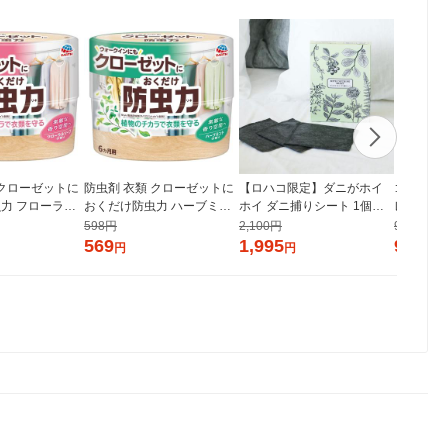
 クローゼットに
防虫剤 衣類 クローゼットに
【ロハコ限定】ダニがホイ
ゴキブリ
力 フローラル
おくだけ防虫力 ハーブミン
ホイ ダニ捕りシート 1個（6
レー ゴキ
 1個 アース製
トの香り 1個 アース製薬
枚入） アース製薬 限定
除 忌避 
598円
2,100円
998円
ない 200
569
1,995
949
円
円
円
ョー（イ