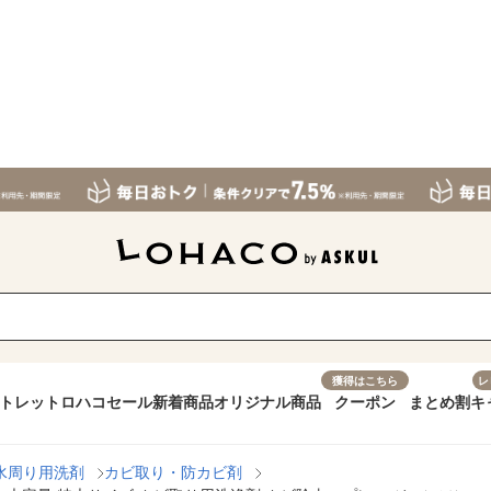
獲得はこちら
レ
トレット
ロハコセール
新着商品
オリジナル商品
クーポン
まとめ割
キ
水周り用洗剤
カビ取り・防カビ剤