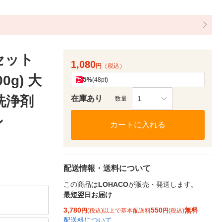
セット
1,080
円
（税込）
0g) 大
5
%
(48pt)
洗浄剤
在庫あり
1
数量
ン
カートに入れる
配送情報・送料について
この商品は
LOHACO
が販売・発送します。
最短翌日お届け
3,780
550
無料
円
(税込)以上で基本配送料
円
(税込)
配送料について