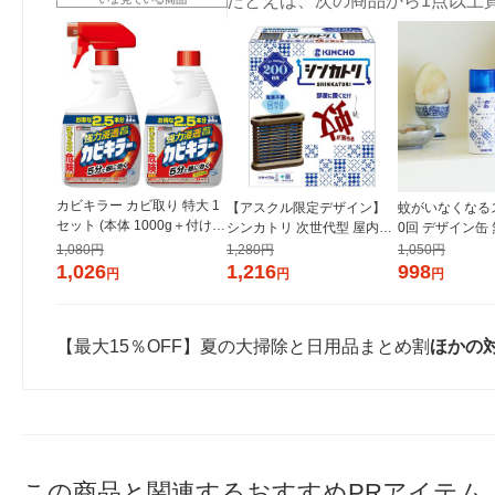
たとえば、次の商品から1点以上
カビキラー カビ取り 特大 1
【アスクル限定デザイン】
蚊がいなくなるス
セット (本体 1000g＋付け替
シンカトリ 次世代型 屋内蚊
0回 デザイン缶 
え用 1000g) 大容量 特大サ
取り 電源不要 ブラウン容器
間持続 蚊取り 殺虫剤 ワンプ
1,080円
1,280円
1,050円
イズ カビ取り用洗浄剤 カビ
200日 無臭 蚊 駆除 玄関 KIN
ッシュ 1本 KIN
1,026
1,216
998
円
円
円
除去スプレー ジョンソン
CHO キンチョー 1セット 限
ョー
定
【最大15％OFF】夏の大掃除と日用品まとめ割
ほかの
この商品と関連するおすすめPRアイテム