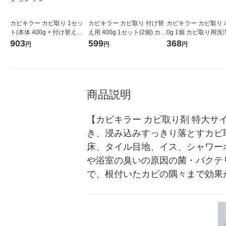
カビキラー カビ取り 1セッ
カビキラー カビ取り 付け替
カビキラー カビ取り 本
ト(本体 400g + 付け替え用 4
え用 400g 1セット(2個) カビ
0g 1個 カビ取り用洗
00g×2個) カビ取り用洗浄剤
取り用洗浄剤 カビ除去スプ
ビ除去スプレー お風
903
599
368
円
円
円
カビ除去スプレー お風呂掃
レー お風呂掃除 ジョンソン
ジョンソン
除 ジョンソン
商品説明
【カビキラー カビ取り剤 特大サイ
き、浸み込みすっきり落とすカビ
床、タイル目地、イス、シャワー
や浴室の臭いの原因の菌・バクテ
で、根付いたカビの隅々まで効果