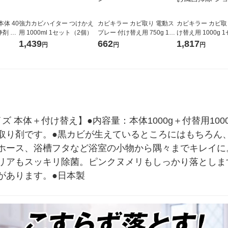
体 40
強力カビハイター つけかえ
カビキラー カビ取り 電動ス
カビキラー カビ取
浄剤 カ
用 1000ml 1セット（2個）
プレー 付け替え用 750g 1個
け替え用 1000g 1
呂掃除
カビ取り用洗浄剤 カビ除去
個) 大容量 特大サ
1,439
662
1,817
円
円
円
スプレー お風呂掃除 ジョン
取り用洗浄剤 カ
ソン
レー お風呂掃除 
ズ 本体＋付け替え】●内容量：本体1000g＋付替用10
取り剤です。●黒カビが生えているところにはもちろん
ホース、浴槽フタなど浴室の小物から隅々までキレイに
リアもスッキリ除菌。ピンクヌメリもしっかり落としま
があります。●日本製