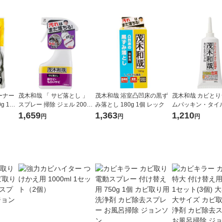
ーナー
茂木和哉 「 サビ落とし 」
茂木和哉 浴室凸凹床の黒ず
茂木和哉 カビとり
g 1個
スプレー 掃除 ジェル 200ml
み落とし 180g 1個 レック
ムパッキン・タイル
低臭タイプ レック
00g 1個 レック
1,659
1,363
1,210
円
円
円