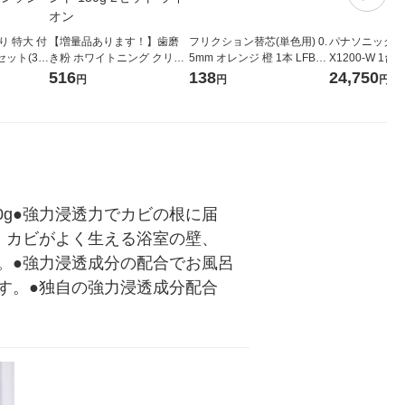
り 特大 付
【増量品あります！】歯磨
フリクション替芯(単色用) 0.
パナソニック 温風
セット(3
き粉 ホワイトニング クリニ
5mm オレンジ 橙 1本 LFBK
X1200-W 1台
イズ カビ
カアドバンテージ +ホワイト
RF12EF-O パイロット
516
138
24,750
円
円
円
ビ除去スプ
ニング ハミガキ クリアミン
ジョンソン
ト 130g 2セット ライオン
00g●強力浸透力でカビの根に届
、カビがよく生える浴室の壁、
。●強力浸透成分の配合でお風呂
す。●独自の強力浸透成分配合