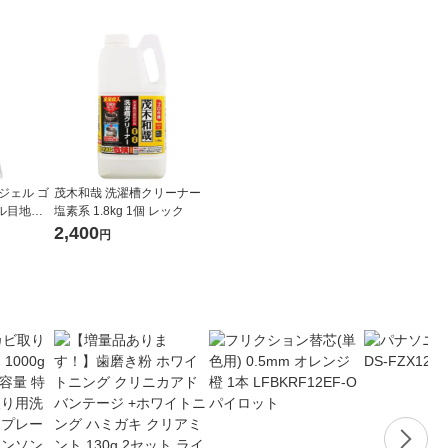
ジェル ゴ
茂木和哉 洗濯槽クリーナー
目地用 2
塩素系 1.8kg 1個 レック
2,400
円