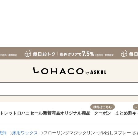
獲得はこちら
レ
トレット
ロハコセール
新着商品
オリジナル商品
クーポン
まとめ割
キ
洗剤
床用ワックス
フローリングマジックリン つや出しスプレー さわ