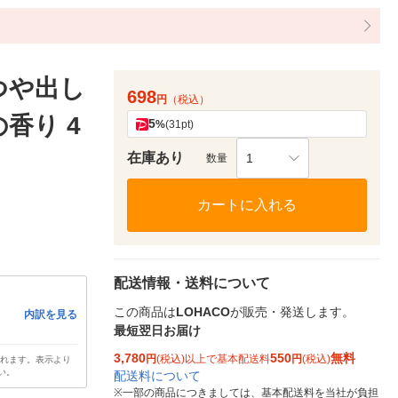
つや出し
698
円
（税込）
香り 4
5
%
(31pt)
在庫あり
1
数量
カートに入れる
配送情報・送料について
この商品は
LOHACO
が販売・発送します。
内訳を見る
最短翌日お届け
3,780
550
無料
円
(税込)以上で基本配送料
円
(税込)
されます。表示より
い。
配送料について
※
一部の商品につきましては、基本配送料を当社が負担