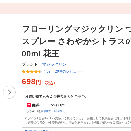
フローリングマジックリン 
スプレー さわやかシトラスの
00ml 花王
マジックリン
ブランド：
4.59 （29件のレビュー）
698
円
（税込）
お買い物でもらえる特典
最大付与率7%
5
獲得
%
(31pt)
うち4.5%は
利用先・期間限定
ログイン&全額PayPay支払いで獲得できます。原則として税抜金額に対し付与
も実際の付与数、付与率が少ない場合があります。詳細は内訳からご確認くださ