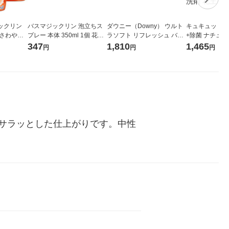
ックリン
バスマジックリン 泡立ちス
ダウニー（Downy） ウルト
キュキュット Nat
 さわやか
プレー 本体 350ml 1個 花王
ラソフト リフレッシュ バー
+除菌 ナチュラ
つけかえ用
浴室用洗剤
チウォーター＆ボタニカル 7
香性 詰め替え 超
347
1,810
1,465
円
円
円
（3個）花王
80mL 1個 柔軟剤 P＆G
L 1セット（2
洗剤 花王
サラッとした仕上がりです。中性