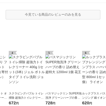
今見ている商品のレビューのみを見る
4
5
6
ト オ
スクラビングバブル トイレ
バスマジックリン SUPER泡
ルックプラス バ
ナー付
掃除 超強力トイレクリーナ
洗浄 グリーンハーブの香り
ンジング 銀イオン
大王製紙
ー 400g 1セット(3本) ジェル
詰め替え 超特大 1200ml 1個
ーバルグリーンの
672
728
620
円
円
円