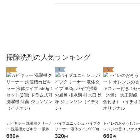
掃除洗剤の人気ランキング
1
2
3
カビキラー 洗濯槽クリーナ
パイプユニッシュ パイプク
トイレのおそうじシー
ー 洗濯槽カビキラー 液体タ
リーナー 液体タイプ 800g
レンジの香り ファス
イプ 550g 1セット(2個) ドラ
パイプ掃除 お風呂 排水溝 排
き 1セット（4個） 
660
320
660
円
円
円