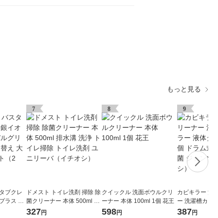
もっと見る
7
8
9
スタブクレ
ドメスト トイレ洗剤 掃除 除
クイックル 洗面ボウルクリ
カビキラー 洗
プラス ハ
菌クリーナー 本体 500ml 排
ーナー 本体 100ml 1個 花王
ー 洗濯槽カビ
香り 詰め
水溝 洗浄 トイレ掃除 トイレ
イプ 550g 1
327
598
387
円
円
円