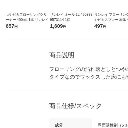
つやピカフローリングクリ
リンレイ オール 1L 490333
リンレイ フローリン
ーナー 400mL 1本 リンレイ
9573114 1個
やピカスプレー 本体 4
1本
657
1,609
497
円
円
円
商品説明
フローリングの汚れ落としとつや
タイプなのでワックスした床にも
商品仕様/スペック
成分
界面活性剤（5