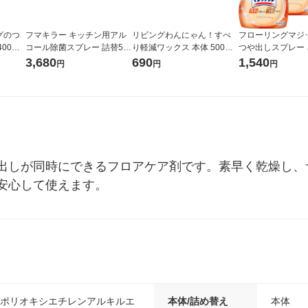
グのつ
フマキラー キッチン用アル
リビングわんにゃん！すべ
フローリングマジ
00mL
コール除菌スプレー 詰替5L
り軽減ワックス 本体 500ml
つや出しスプレー
1個
1本 リンレイ 犬猫用
シトラスの香り 
3,680
690
1,540
円
円
円
400ml 1セット
出しが同時にできるフロアケア剤です。素早く乾燥し、
安心して使えます。
％ポリオキシエチレンアルキルエ
本体/詰め替え
本体