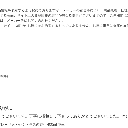
商品情報を表示するよう努めておりますが、メーカーの都合等により、商品規格・仕
する商品とサイト上の商品情報の表記が異なる場合がございますので、ご使用前に
は、メーカー等にお問い合わせください。
、必ずしも箱でのお届けをお約束するものではありません。お届け形態は倉庫の在
29件）
りが…
ございます。丁寧に梱包して下さってありがとうございました。 m(_ 
ー さわやかシトラスの香り 400ml 花王