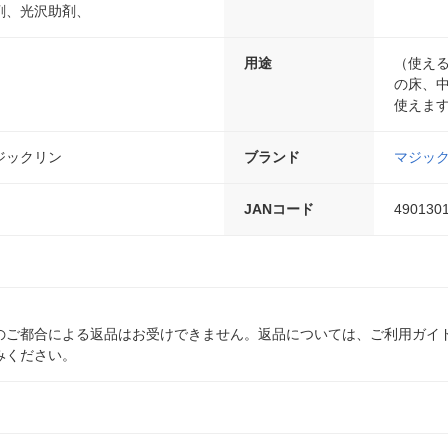
剤、光沢助剤、
用途
（使え
の床、
使えま
ジックリン
ブランド
マジッ
JANコード
490130
のご都合による返品はお受けできません。返品については、ご利用ガイ
みください。