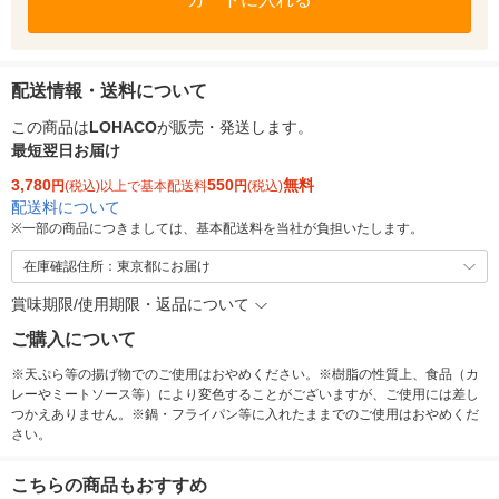
配送情報・送料について
この商品は
LOHACO
が販売・発送します。
最短翌日お届け
3,780
550
無料
円
(税込)以上で基本配送料
円
(税込)
配送料について
※
一部の商品につきましては、基本配送料を当社が負担いたします。
在庫確認住所：東京都にお届け
賞味期限/使用期限・返品について
ご購入について
※天ぷら等の揚げ物でのご使用はおやめください。※樹脂の性質上、食品（カ
レーやミートソース等）により変色することがございますが、ご使用には差し
つかえありません。※鍋・フライパン等に入れたままでのご使用はおやめくだ
さい。
こちらの商品もおすすめ