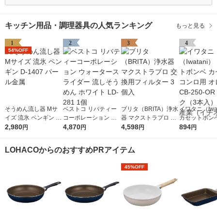
キッチン用品・調理器具の人気ランキング
もっと見る
1
2
3
4
54%OFF
そうめん流し器 Mサ
ベストコ リバティー
ブリタ（BRITA）浄水
イワタニ（Iwat
イズ 流氷 ペンギン D-
コーポレーション ウ
器 マクストラプロ 交
カセットボンベ
1407 パール金属
2,980
ォータースライダー
4,870
換用フィルター 3個入
4,598
ットコンロ用 
894
円
円
円
円
流しそうめん ホワイ
ジ CB-250-O
ト LD-281 1個
ク（3本入） 
LOHACOからのおすすめPRアイテム
（イチオシ）
45%OFF