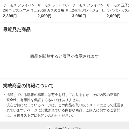
サーモス フライパン
サーモス フライパン
サーモス フライパン
サーモス 玉子
26cm ガス火専用 ネイ
28cm ガス火専用 ネイ
24cm グレージュ IH/
ライパン ガス
ビー KFI-026 NVY 1個
2,399
ビー KFI-028 NVY 1個
2,699
ガス火対応 KFO-024
3,980
ネイビー KFI-0
2,099
円
円
円
円
GG 1個 深型設計 軽量
VY 1個
フッ素化合物不使用
最近見た商品
商品を閲覧すると履歴が表示されます
掲載商品の情報について
・
掲載している情報の精度には万全を期しておりますが、その内容の正確性、
安全性、有用性を保証するものではありません。
・
現在ご覧になっているページは、この商品を取り扱うストアによって運営さ
れています。ページに記載されている内容や商品、ご購入に関するご質問
は、直接各ストアにお問い合わせください。
ページトップへ