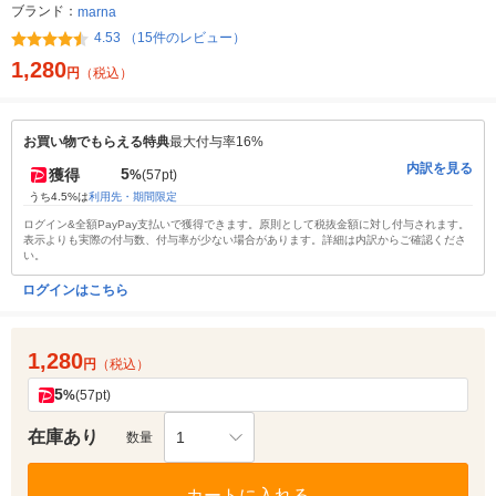
ブランド：
marna
4.53 （15件のレビュー）
1,280
円
（税込）
お買い物でもらえる特典
最大付与率16%
内訳を見る
5
獲得
%
(57pt)
うち4.5%は
利用先・期間限定
ログイン&全額PayPay支払いで獲得できます。原則として税抜金額に対し付与されます。
表示よりも実際の付与数、付与率が少ない場合があります。詳細は内訳からご確認くださ
い。
ログインはこちら
1,280
円
（税込）
5
%
(57pt)
在庫あり
1
数量
カートに入れる