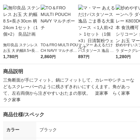
無印良品 ステンレス
TO＆FRO MULTI POU
マ・マー あえるだけ
炒めやすいス
お玉 大 約幅8.5×長さ
CH NAVY マルチポー
パスタソース 逸品 ご
ラ ダークグレー
30cm 柄24cm 1セッ
1,780
チ
2,860
ま香る大葉ソース ＜1
897
DGY 1本 食
1,280
円
円
円
円
ト（1個×2） 良品計画
人前×2＞ 1セット（1
熱 シリコーン
個×3）日清製粉ウェ
ン お玉 マーナ
商品説明
ルナ
三角断面が手にフィット。鍋にフィットして、カレーやシチューな
どもスクレーパーのように残さずきれいにすくえます。角があっ
て、左右両側から注ぎやすいおたまの形状。　楽家事　らく家事　
ラク家事
商品仕様/スペック
カラー
ブラック