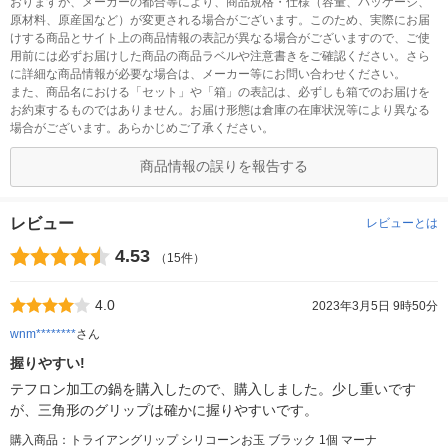
おりますが、メーカーの都合等により、商品規格・仕様（容量、パッケージ、
原材料、原産国など）が変更される場合がございます。このため、実際にお届
けする商品とサイト上の商品情報の表記が異なる場合がございますので、ご使
用前には必ずお届けした商品の商品ラベルや注意書きをご確認ください。さら
に詳細な商品情報が必要な場合は、メーカー等にお問い合わせください。
また、商品名における「セット」や「箱」の表記は、必ずしも箱でのお届けを
お約束するものではありません。お届け形態は倉庫の在庫状況等により異なる
場合がございます。あらかじめご了承ください。
商品情報の誤りを報告する
レビュー
レビューとは
4.53
（15件）
4.0
2023年3月5日 9時50分
wnm********
さん
握りやすい!
テフロン加工の鍋を購入したので、購入しました。少し重いです
が、三角形のグリップは確かに握りやすいです。
購入商品：トライアングリップ シリコーンお玉 ブラック 1個 マーナ