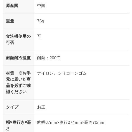
原産国
中国
重量
76g
食洗機使用の
可
可否
耐熱耐冷温度
耐熱：200℃
材質 ※お手
ナイロン、シリコーンゴム
元に届いた商
品を必ずご確
認ください
タイプ
お玉
幅×奥行き×高
約幅87mm×奥行274mm×高さ70mm
さ