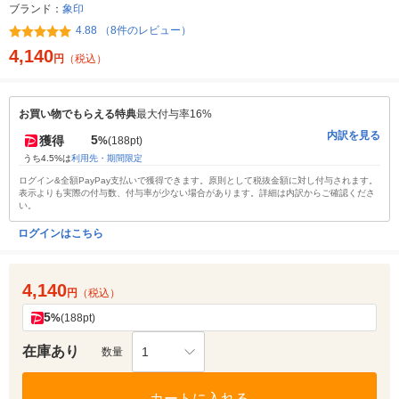
ブランド：
象印
4.88 （8件のレビュー）
4,140
円
（税込）
お買い物でもらえる特典
最大付与率16%
内訳を見る
5
獲得
%
(188pt)
うち4.5%は
利用先・期間限定
ログイン&全額PayPay支払いで獲得できます。原則として税抜金額に対し付与されます。
表示よりも実際の付与数、付与率が少ない場合があります。詳細は内訳からご確認くださ
い。
ログインはこちら
4,140
円
（税込）
5
%
(188pt)
在庫あり
1
数量
カートに入れる