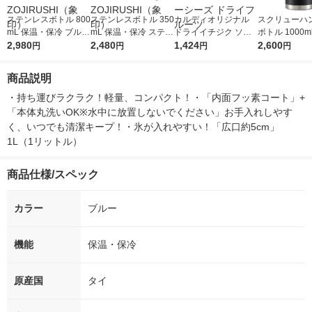
ステンレスボトル 800
ステンレスボトル 350
カルディオリジナル
スクリューハ
mL 保温・保冷 ブルー
mL 保温・保冷 ステン
ドライイチジク ソフ
ボトル 1000m
SJ-TG08-AA 1個 水筒
2,980
レス SV-GR35-XA 1個
2,480
ト 150g 2個 カルディ
1,424
ク 水筒 携帯
2,600
円
円
円
円
コップタイプ ZOJIRU
水筒 コップ付き ZOJI
コーヒーファーム オ
ル STSC10 
SHI（象印）
RUSHI（象印）
ーバーシーズ ドライ
ーター
商品説明
フルーツ
・持ち運びラクラク！軽量、コンパクト！・「内面フッ素コート」+
「本体丸洗いOK※水中に放置しないでください」お手入れしやす
く、いつでも清潔キープ！・氷が入れやすい！「広口約5cm」 
1L（1リットル）
商品仕様/スペック
カラー
ブルー
機能
保温・保冷
原産国
タイ