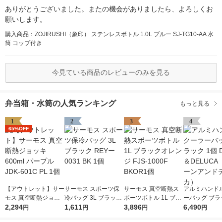
ありがとうございました。またの機会がありましたら、よろしくお
願いします。
購入商品：ZOJIRUSHI（象印） ステンレスボトル 1.0L ブルー SJ-TG10-AA 水
筒 コップ付き
今見ている商品のレビューのみを見る
弁当箱・水筒の人気ランキング
もっと見る
1
2
3
4
65%OFF
【アウトレット】サー
サーモス スポーツ保
サーモス 真空断熱ス
アルミハンド
モス 真空断熱ジョッ
冷バッグ 3L ブラック
ポーツボトル 1L ブラ
ーバッグ ブラ
キ 600ml パープル JD
2,294
REYー0031 BK 1個
1,611
ックオレンジ FJS-10
3,896
個 DEAN＆DE
6,490
円
円
円
円
K-601C PL 1個
00F BKOR1個
（ディーンア