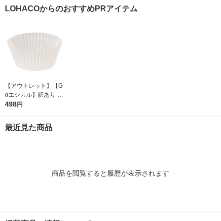
ーカ）
LOHACOからのおすすめPRアイテム
【アウトレット】【G
oエシカル】訳あり シ
モジマ おかずカップ
498
円
6号 1本（500枚入）
最近見た商品
商品を閲覧すると履歴が表示されます