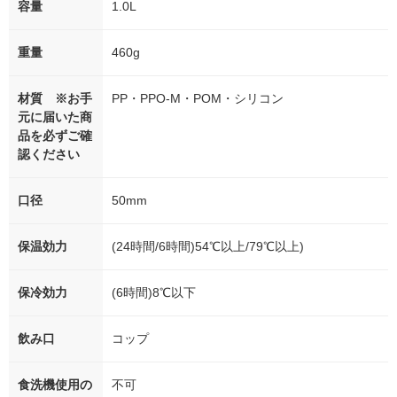
容量
1.0L
重量
460g
材質 ※お手
PP・PPO-M・POM・シリコン
元に届いた商
品を必ずご確
認ください
口径
50mm
保温効力
(24時間/6時間)54℃以上/79℃以上)
保冷効力
(6時間)8℃以下
飲み口
コップ
食洗機使用の
不可