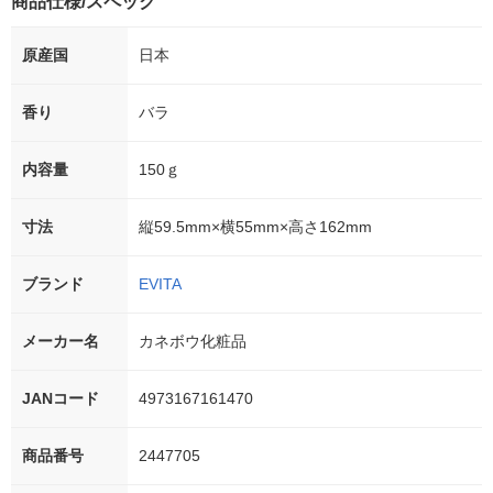
商品仕様/スペック
原産国
日本
香り
バラ
内容量
150ｇ
寸法
縦59.5mm×横55mm×高さ162mm
ブランド
EVITA
メーカー名
カネボウ化粧品
JANコード
4973167161470
商品番号
2447705