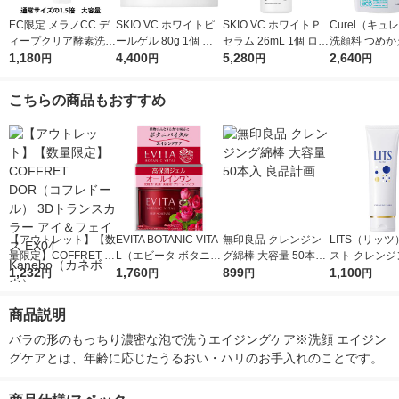
EC限定 メラノCC デ
SKIO VC ホワイトピ
SKIO VC ホワイトＰ
Curel（キュ
ィープクリア酵素洗顔
ールゲル 80g 1個 ロ
セラム 26mL 1個 ロー
洗顔料 つめかえ
200g 大容量 洗顔フォ
1,180
ート製薬 オールイン
4,400
ト製薬 美白 ビタミ
5,280
0mL×2個 花
2,640
円
円
円
円
ーム ロート製薬
ワンジェル 美白 ビ
ンC 保湿 肌荒れ
肌 （イチオシ
タミンC 保湿 肌荒
乾燥肌
け付き
こちらの商品もおすすめ
れ 乾燥肌
【アウトレット】【数
EVITA BOTANIC VITA
無印良品 クレンジン
LITS（リッツ
量限定】COFFRET D
L（エビータ ボタニバ
グ綿棒 大容量 50本入
スト クレンジ
OR（コフレドール）
1,232
イタル） ディープモ
1,760
良品計画
899
ォッシュ 120
1,100
円
円
円
円
3Dトランスカラー ア
イスチャージェル 90g
ャーラボ
イ＆フェイス EX04 K
Kanebo（カネボウ）
商品説明
anebo（カネボウ）
バラの形のもっちり濃密な泡で洗うエイジングケア※洗顔 エイジン
グケアとは、年齢に応じたうるおい・ハリのお手入れのことです。