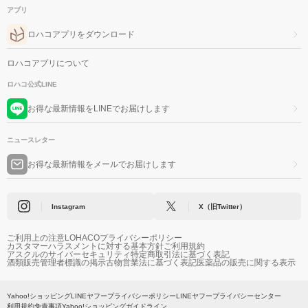
アプリ
ロハコアプリをダウンロード
ロハコアプリについて
ロハコ公式LINE
お得な最新情報をLINEでお届けします
ニュースレター
お得な最新情報をメールでお届けします
Instagram
X（旧Twitter）
ご利用上の注意
LOHACOプライバシーポリシー
カスタマーハラスメントに対する基本方針
ご利用規約
アスクルのサイバーセキュリティ
特定商取引法に基づく表記
酒類販売管理者標識の掲示
古物営業法に基づく表記
医薬品の販売に関する表示
Yahoo!ショッピング
LINEヤフープライバシーポリシー
LINEヤフープライバシーセンター
利用規約
免責事項
Yahoo!ショッピングガイドライン