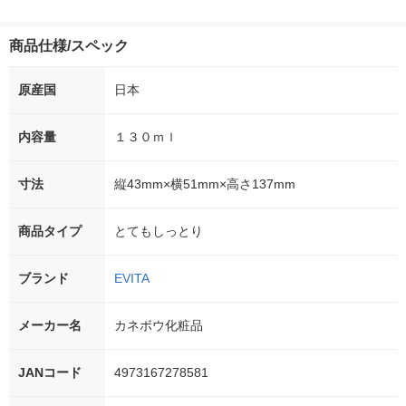
商品仕様/スペック
原産国
日本
内容量
１３０ｍｌ
寸法
縦43mm×横51mm×高さ137mm
商品タイプ
とてもしっとり
ブランド
EVITA
メーカー名
カネボウ化粧品
JANコード
4973167278581