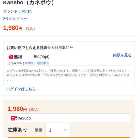
Kanebo（カネボウ）
ブランド：
EVITA
2件のレビュー
1,980
円
（税込）
お買い物でもらえる特典
最大付与率11%
内訳を見る
5
獲得
%
(90pt)
うち4.5%は
利用先・期間限定
ログイン&全額PayPay支払いで獲得できます。原則として税抜金額に対し付与されます。
表示よりも実際の付与数、付与率が少ない場合があります。詳細は内訳からご確認くださ
い。
ログインはこちら
1,980
円
（税込）
5
%
(90pt)
在庫あり
1
数量