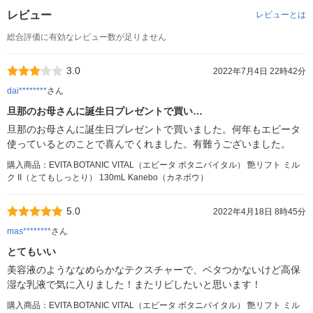
レビュー
レビューとは
総合評価に有効なレビュー数が足りません
3.0
2022年7月4日 22時42分
dai********
さん
旦那のお母さんに誕生日プレゼントで買い…
旦那のお母さんに誕生日プレゼントで買いました。何年もエビータ
使っているとのことで喜んでくれました。有難うございました。
購入商品：EVITA BOTANIC VITAL（エビータ ボタニバイタル） 艶リフト ミル
ク II（とてもしっとり） 130mL Kanebo（カネボウ）
5.0
2022年4月18日 8時45分
mas********
さん
とてもいい
美容液のようななめらかなテクスチャーで、ベタつかないけど高保
湿な乳液で気に入りました！またリピしたいと思います！
購入商品：EVITA BOTANIC VITAL（エビータ ボタニバイタル） 艶リフト ミル