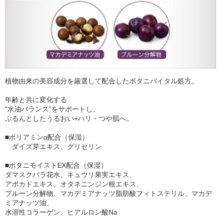
植物由来の美容成分を厳選して配合したボタニバイタル処方。
年齢と共に変化する
“水油バランス”をサポートし、
ぷるんとしたうるおい+ハリ・つや肌へ。
■ポリアミンα配合（保湿）
ダイズ芽エキス、グリセリン
■ボタニモイストEX配合（保湿）
ダマスクバラ花水、キュウリ果実エキス、
アボカドエキス、オタネニンジン根エキス、
プルーン分解物、マカデミアナッツ脂肪酸フィトステリル、マカデ
ミアナッツ油、
水溶性コラーゲン、ヒアルロン酸Na