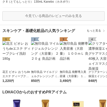
ク II（とてもしっとり） 130mL Kanebo（カネボウ）
今見ている商品のレビューのみを見る
スキンケア・基礎化粧品の人気ランキング
もっと見る
1
2
3
4
花王 ビオレ おうちde
無印良品 マイルドジ
無印良品 発酵導入美
クリアターン 
エステ ディープクレ
ェルクレンジング（大
容液（大容量） １０
保湿エイジン
イ洗顔 180g
1,220
容量） ２２０ｇ 良品
850
０ｍＬ 良品計画
3,490
スクEX 40枚
848
円
円
円
円
計画
フェイスマスク
高保湿
LOHACOからのおすすめPRアイテム