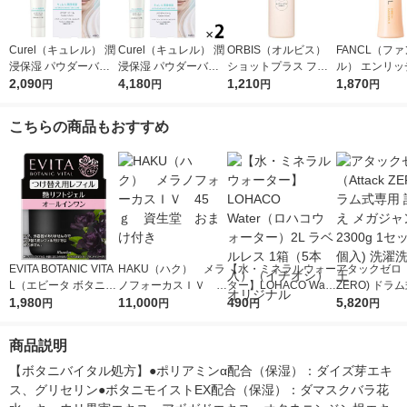
Curel（キュレル） 潤
Curel（キュレル） 潤
ORBIS（オルビス）
FANCL（フ
浸保湿 パウダーバー
浸保湿 パウダーバー
ショットプラス フェ
ル） エンリッ
ム 34g
2,090
ム 34g 2個 おまけ
4,180
イシャルエマルジョン
1,210
ス 乳液 II し
1,870
円
円
円
円
付き
ボトル入り 80ml
医薬部外品＞ 3
こちらの商品もおすすめ
EVITA BOTANIC VITA
HAKU（ハク） メラ
【水・ミネラルウォー
アタックゼロ（A
L（エビータ ボタニバ
ノフォーカスＩＶ 4
ター】LOHACO Wate
ZERO) ドラ
イタル） 艶リフト ジ
1,980
5ｇ 資生堂 おまけ
11,000
r（ロハコウォータ
490
詰め替え メガ
5,820
円
円
円
円
ェル（つけ替え用レフ
付き
ー）2L ラベルレス 1
ボ 2300g 1
ィル） 90g Kanebo
箱（5本入）（イチオ
個入) 洗濯洗剤
商品説明
（カネボウ）
シ） オリジナル
【ボタニバイタル処方】●ポリアミンα配合（保湿）：ダイズ芽エキ
ス、グリセリン●ボタニモイストEX配合（保湿）：ダマスクバラ花