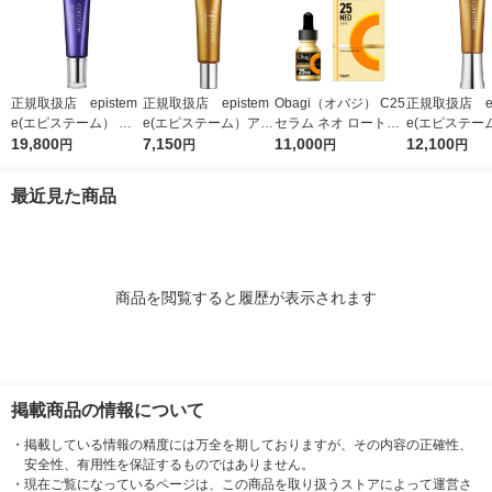
正規取扱店 epistem
正規取扱店 epistem
Obagi（オバジ） C25
正規取扱店 ep
e(エピステーム） ス
e(エピステーム）アイ
セラム ネオ ロート製
e(エピステー
テムサイエンスアイ 1
19,800
パーフェクトショット
7,150
薬
11,000
パーフェクト
12,100
円
円
円
円
8g アイクリーム
b 9g アイクリーム
b 18g ア
最近見た商品
商品を閲覧すると履歴が表示されます
掲載商品の情報について
・
掲載している情報の精度には万全を期しておりますが、その内容の正確性、
安全性、有用性を保証するものではありません。
・
現在ご覧になっているページは、この商品を取り扱うストアによって運営さ