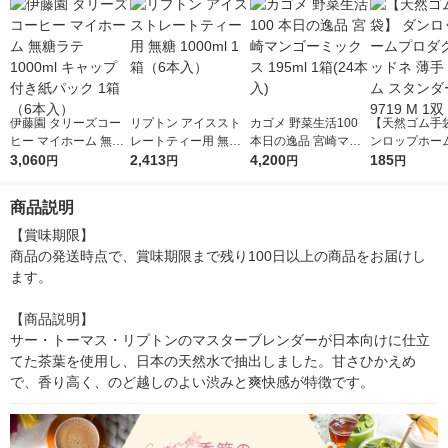
伊藤園 タリーズコー
リプトン アイススト
カゴメ 野菜生活100
【天然ゴム手袋
ヒー マイホーム 無糖
レートティー用 無糖
本日の逸品 宮崎マン
ンロップホー
ラテ 1000ml キャップ
3,060
1000ml 1箱（6本入）
2,413
ゴーミックス 195ml 1
4,200
クツ グッドネ 
185
円
円
円
円
付き紙パック 1箱（6
箱(24本入)
然ゴム スタン
本入）
9719 M 1双
商品説明
【賞味期限】

商品の発送時点で、賞味期限まで残り100日以上の商品をお届けし
ます。

【商品説明】

サー・トーマス・リプトンのマスターブレンダーが日本向けに仕立
てた茶葉を使用し、日本の天然水で抽出しました。甘さひかえめ
で、香り高く、のど越しのよい渋みと爽快感が特徴です。