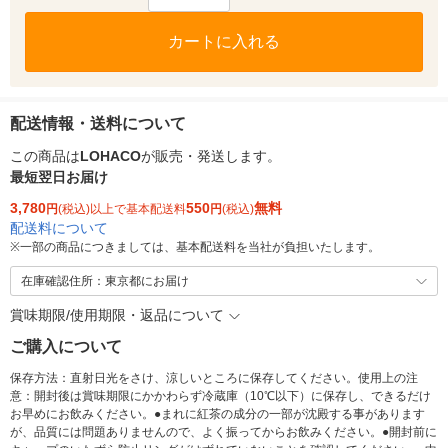
カートに入れる
配送情報・送料について
この商品は
LOHACO
が販売・発送します。
最短翌日お届け
3,780
550
無料
円
(税込)以上で基本配送料
円
(税込)
配送料について
※
一部の商品につきましては、基本配送料を当社が負担いたします。
在庫確認住所：東京都にお届け
賞味期限/使用期限・返品について
ご購入について
保存方法：直射日光をさけ、涼しいところに保存してください。使用上の注
意：開封後は賞味期限にかかわらず冷蔵庫（10℃以下）に保存し、できるだけ
お早めにお飲みください。●まれに紅茶の成分の一部が沈殿する事があります
が、品質には問題ありませんので、よく振ってからお飲みください。●開封前に