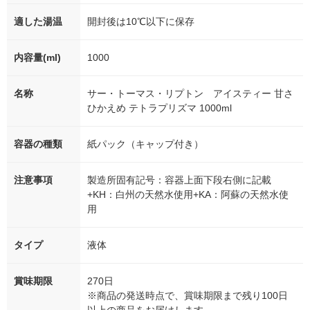
適した湯温
開封後は10℃以下に保存
内容量(ml)
1000
名称
サー・トーマス・リプトン アイスティー 甘さ
ひかえめ テトラプリズマ 1000ml
容器の種類
紙パック（キャップ付き）
注意事項
製造所固有記号：容器上面下段右側に記載
+KH：白州の天然水使用+KA：阿蘇の天然水使
用
タイプ
液体
賞味期限
270日
※商品の発送時点で、賞味期限まで残り100日