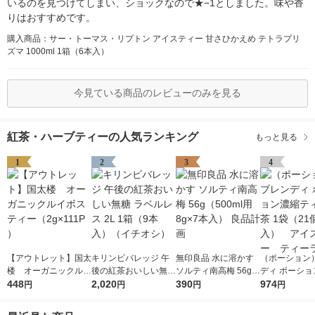
いるのを見つけてしまい、ショックなので★−1としました。味や香
りはおすすめです。
購入商品：サー・トーマス・リプトン アイスティー 甘さひかえめ テトラプリ
ズマ 1000ml 1箱（6本入）
今見ている商品のレビューのみを見る
紅茶・ハーブティーの人気ランキング
もっと見る
1
2
3
4
【アウトレット】国太
キリンビバレッジ 午
無印良品 水に溶かす
（ポーション
楼 オーガニックルイ
後の紅茶おいしい無糖
ソルティ南高梅 56g
ディ ポーショ
ボスティー（2g×111P
448
ラベルレス 2L 1箱（9
2,020
（500ml用8g×7本
390
ティー 紅茶 1
974
円
円
円
円
）
本入）（イチオシ）
入） 良品計画
個入） アイ
ー ティーラ