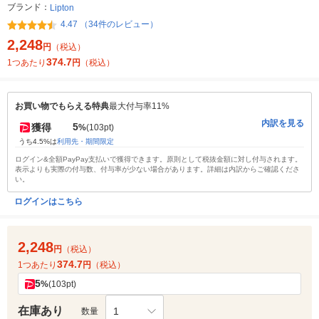
ブランド：
Lipton
4.47 （34件のレビュー）
2,248
円
（税込）
374.7
1つあたり
円
（税込）
お買い物でもらえる特典
最大付与率11%
内訳を見る
5
獲得
%
(103pt)
うち4.5%は
利用先・期間限定
ログイン&全額PayPay支払いで獲得できます。原則として税抜金額に対し付与されます。
表示よりも実際の付与数、付与率が少ない場合があります。詳細は内訳からご確認くださ
い。
ログインはこちら
2,248
円
（税込）
374.7
1つあたり
円
（税込）
5
%
(103pt)
在庫あり
1
数量