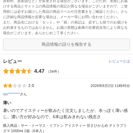
原材料、原産国など）が変更される場合がございます。このため、実際にお届
けする商品とサイト上の商品情報の表記が異なる場合がございますので、ご使
用前には必ずお届けした商品の商品ラベルや注意書きをご確認ください。さら
に詳細な商品情報が必要な場合は、メーカー等にお問い合わせください。
また、商品名における「セット」や「箱」の表記は、必ずしも箱でのお届けを
お約束するものではありません。お届け形態は倉庫の在庫状況等により異なる
場合がございます。あらかじめご了承ください。
商品情報の誤りを報告する
レビュー
レビューとは
4.47
（34件）
2.0
2026年8月2日 11時45分
ryo********
さん
薄い
暑いのでアイスティーが飲みたく注文しましたが、水っぽく薄い感
じ。濃い方が好みなので、6本は飲みきれない残念さ
購入商品：サー・トーマス・リプトン アイスティー 甘さひかえめ テトラプリ
ズマ 1000ml 1箱（6本入）