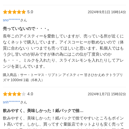
5.0
2024年9月1日 16時14分
sno********
さん
売っていないので・・・。
長年このアイスティーを愛飲していますが、売っている所が近くに
なくネットで購入しています。アイスコーヒーが飲めないので（体
質に合わない）いつまでも売ってほしいと思います。私個人ではも
う少し甘いのが好みですが体の為にはこの位が丁度良いのか
も・・・。ミルクを入れたり、スライスレモンを入れたりしてアレ
ンジを楽しんでいます。
購入商品：サー・トーマス・リプトン アイスティー 甘さひかえめ テトラプリ
ズマ 1000ml 1箱（6本入）
4.0
2024年1月7日 15時32分
snh********
さん
飲みやすく、美味しかった！紙パックで捨…
飲みやすく、美味しかった！紙パックで捨てやすいところもポイン
ト高いです。しかし、買ってすぐ量販店でネットよりも安く売って