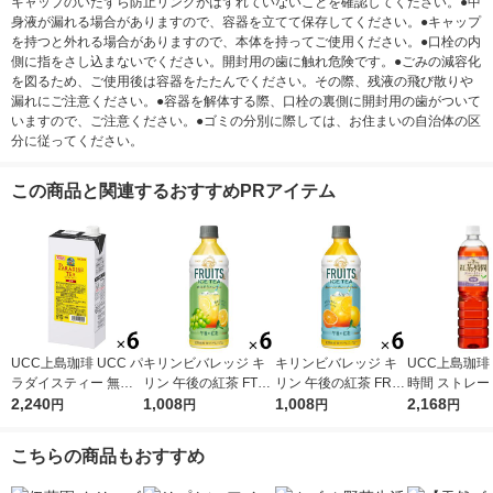
キャップのいたずら防止リングがはずれていないことを確認してください。●中
身液が漏れる場合がありますので、容器を立てて保存してください。●キャップ
を持つと外れる場合がありますので、本体を持ってご使用ください。●口栓の内
側に指をさし込まないでください。開封用の歯に触れ危険です。●ごみの減容化
を図るため、ご使用後は容器をたたんでください。その際、残液の飛び散りや
漏れにご注意ください。●容器を解体する際、口栓の裏側に開封用の歯がついて
いますので、ご注意ください。●ゴミの分別に際しては、お住まいの自治体の区
分に従ってください。
この商品と関連するおすすめPRアイテム
UCC上島珈琲 UCC パ
キリンビバレッジ キ
キリンビバレッジ キ
UCC上島珈琲
ラダイスティー 無糖
リン 午後の紅茶 FTUI
リン 午後の紅茶 FRUI
時間 ストレー
1000ml 1箱（6本入）
2,240
TS ＆ ICE TEA （フ
1,008
TS ＆ ICE TEA （フ
1,008
ー 無糖 900ml
2,168
円
円
円
円
ルーツ＆アイスティ
ルーツ＆アイスティ
2本入）
ー） 白ぶどうとレモ
ー） オレンジとグレ
こちらの商品もおすすめ
ン 500ml 1セット（6
ープフルーツ 500ml 1
本）
セット（6本）