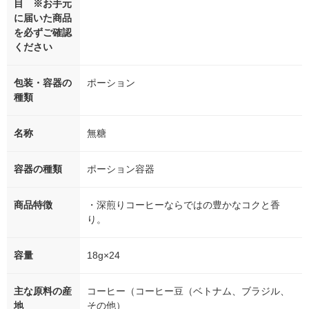
目 ※お手元
に届いた商品
を必ずご確認
ください
包装・容器の
ポーション
種類
名称
無糖
容器の種類
ポーション容器
商品特徴
・深煎りコーヒーならではの豊かなコクと香
り。
容量
18g×24
主な原料の産
コーヒー（コーヒー豆（ベトナム、ブラジル、
地
その他）