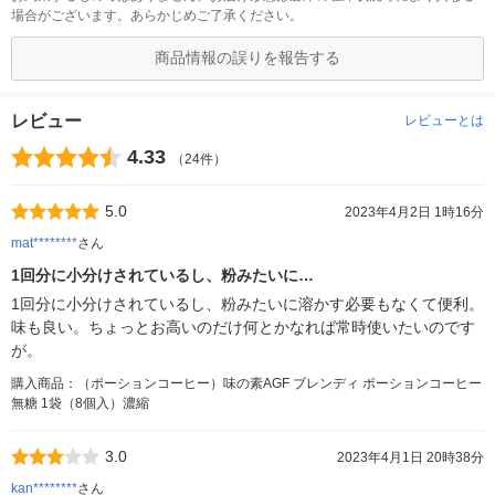
場合がございます。あらかじめご了承ください。
商品情報の誤りを報告する
レビュー
レビューとは
4.33
（24件）
5.0
2023年4月2日 1時16分
mat********
さん
1回分に小分けされているし、粉みたいに…
1回分に小分けされているし、粉みたいに溶かす必要もなくて便利。
味も良い。ちょっとお高いのだけ何とかなれば常時使いたいのです
が。
購入商品：（ポーションコーヒー）味の素AGF ブレンディ ポーションコーヒー
無糖 1袋（8個入）濃縮
3.0
2023年4月1日 20時38分
kan********
さん