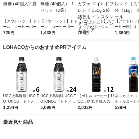
【アウトレット】ドト
【アウトレット】ドト
【アウトレット】ユニ
【アウトレッ
ール コーヒーポーシ
ール コーヒーポーシ
コ・ジャパン ウエス
ーヒー粉】オ
ョン 無糖 (40個入)1袋
725
ョン 無糖 (40個入) 1
1,438
ティンカフェ マイル
798
ブレンド まろ
1,360
円
円
円
円
セット（2袋）
ドブレンド 150g 2袋
袋（1kg） 
詰替用 インスタント
LOHACOからのおすすめPRアイテム
コーヒー インドネシ
ア
UCC上島珈琲 UCC T
UCC上島珈琲 UCC T
【ボトルコーヒー】U
ネスカフェ エ
OTONOU（トトノ
OTONOU（トトノ
CC上島珈琲 職人の珈
ボトルコーヒー
ウ） by BLACK無糖 5
1,284
ウ） by BLACK無糖 5
5,098
琲 無糖 900ml 1箱（1
2,033
900ml 1セ
538
円
円
円
円
00ml 1セット（6本）
00ml 1箱（24本入）
2本入）
本）
最近見た商品