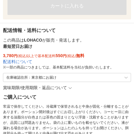
カートに入れる
配送情報・送料について
この商品は
LOHACO
が販売・発送します。
最短翌日お届け
3,780
550
無料
円
(税込)以上で基本配送料
円
(税込)
配送料について
※
一部の商品につきましては、基本配送料を当社が負担いたします。
在庫確認住所：東京都にお届け
賞味期限/使用期限・返品について
ご購入について
常温で保存してください。冷蔵庫で保管されると中身が固化・分離することが
あります。ポーション開封後はすぐにお召し上がりください。コーヒー豆に由
来する油脂分が白色または茶色の固まりとなり浮遊・沈殿することがあります
が、品質には問題ありません。袋の上に重いものを載せないでください。液が
漏れる場合があります。ポーションはふたのふちを持ってお開けください。胴
体部分を持って開けると中身が飛び出す恐れがあります。