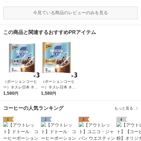
今見ている商品のレビューのみを見る
この商品と関連するおすすめPRアイテム
（ポーションコーヒ
（ポーションコーヒ
ー）ネスレ日本 ネス
ー）ネスレ日本 ネス
カフェ アイスブレン
1,580
カフェ アイスブレン
1,580
円
円
ド 無糖 1セット（54
ドポーション 甘さひ
個：18個入×3袋）
かえめ 1セット（54
コーヒーの人気ランキング
もっと見る
濃縮コーヒー
個：18個入り×3）濃
縮 微糖
1
2
3
4