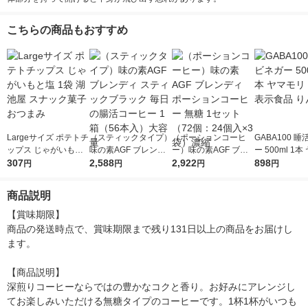
こちらの商品もおすすめ
Largeサイズ ポテトチ
（スティックタイプ）
（ポーションコーヒ
GABA100 
ップス じゃがいもと
味の素AGF ブレンデ
ー）味の素AGF ブレ
ー 500ml 1
塩 1袋 湖池屋 スナッ
307
ィ スティックブラッ
2,588
ンディ ポーションコ
2,922
リ 機能性表示
898
円
円
円
円
ク菓子 おつまみ
ク 毎日の腸活コーヒ
ーヒー 無糖 1セット
んご酢
ー 1箱（56本入）大容
（72個：24個入×3
商品説明
量
袋）濃縮
【賞味期限】

商品の発送時点で、賞味期限まで残り131日以上の商品をお届けし
ます。

【商品説明】

深煎りコーヒーならではの豊かなコクと香り。お好みにアレンジし
てお楽しみいただける無糖タイプのコーヒーです。1杯1杯がいつも