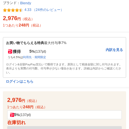
ブランド：
Blendy
4.33 （24件のレビュー）
2,976
円
（税込）
248
1つあたり
円
（税込）
お買い物でもらえる特典
最大付与率7%
内訳を見る
5
獲得
%
(137pt)
うち4.5%は
利用先・期間限定
ログイン&全額PayPay支払いで獲得できます。原則として税抜金額に対し付与されます。
表示よりも実際の付与数、付与率が少ない場合があります。詳細は内訳からご確認くださ
い。
ログインはこちら
2,976
円
（税込）
248
1つあたり
円
（税込）
5
%
(137pt)
在庫切れ