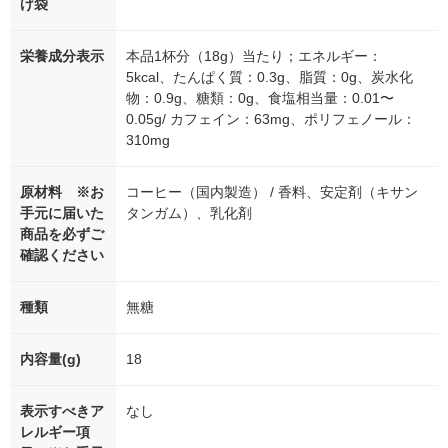
げ袋
栄養成分表示
本品1杯分（18g）当たり；エネルギー：
5kcal、たんぱく質：0.3g、脂質：0g、炭水化
物：0.9g、糖類：0g、食塩相当量：0.01〜
0.05g/ カフェイン：63mg、ポリフェノール：
310mg
原材料 ※お
コーヒー（国内製造） / 香料、安定剤（キサン
手元に届いた
タンガム）、乳化剤
商品を必ずご
確認ください
種類
無糖
内容量(g)
18
表示すべきア
なし
レルギー項