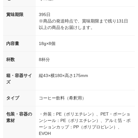
賞味期限
395日
※商品の発送時点で、賞味期限まで残り131日
以上の商品をお届けします。
内容量
18g×8個
杯数
8杯分
箱・容器サイ
縦43×横180×高さ175mm
ズ
タイプ
コーヒー飲料（希釈用）
包装・容器の
・外装：PE（ポリエチレン）、PET・ポーショ
素材
ンシール：PE（ポリエチレン）、アルミ箔・ポ
ーションカップ：PP（ポリプロピレン）、
EVOH