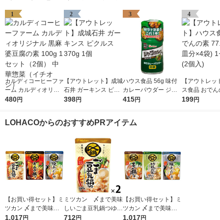
1
2
3
4
カルディコーヒーファ
【アウトレット】成城
ハウス食品 56g 味付
【アウトレッ
ーム カルディオリジ
石井 ガーキンス ピク
カレーパウダー ジャ
ス食品 おでんの
ナル 黒麻婆豆腐の素
480
ルス 370g 1個
398
ワカレー味 1個 【お
415
2g(6皿分×4袋
199
円
円
円
円
100g 1セット（2個）
弁当、ポテトサラダ、
ト(2個入)
中華惣菜（イチオシ）
お肉】ハウス
LOHACOからのおすすめPRアイテム
【お買い得セット】ミ
ミツカン 〆まで美味
【お買い得セット】ミ
ツカン 〆まで美味し
しいごま豆乳鍋つゆ
ツカン 〆まで美味し
い鍋つゆ3種セット
1,017
ストレート 750g＜
712
い鍋つゆ3種セット
1,017
円
円
円