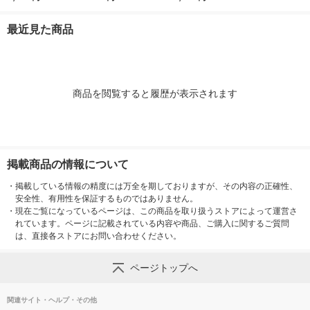
（ごま豆乳鍋つゆ、キ
3〜4人前＞ 1セット
（寄せ鍋、地鶏昆布だ
ムチ鍋つゆ、焼あごだ
（2個）
し、焼あごだし）
最近見た商品
し鍋つゆ）
商品を閲覧すると履歴が表示されます
掲載商品の情報について
・
掲載している情報の精度には万全を期しておりますが、その内容の正確性、
安全性、有用性を保証するものではありません。
・
現在ご覧になっているページは、この商品を取り扱うストアによって運営さ
れています。ページに記載されている内容や商品、ご購入に関するご質問
は、直接各ストアにお問い合わせください。
ページトップへ
関連サイト・ヘルプ・その他