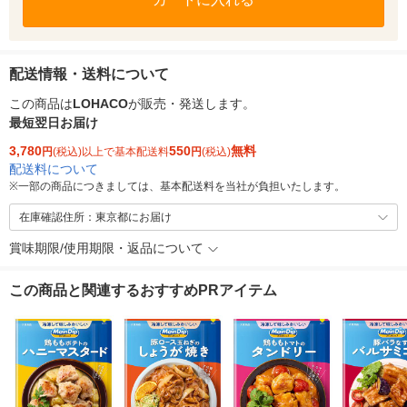
配送情報・送料について
この商品は
LOHACO
が販売・発送します。
最短翌日お届け
3,780
550
無料
円
(税込)以上で基本配送料
円
(税込)
配送料について
※
一部の商品につきましては、基本配送料を当社が負担いたします。
在庫確認住所：東京都にお届け
賞味期限/使用期限・返品について
この商品と関連するおすすめPRアイテム