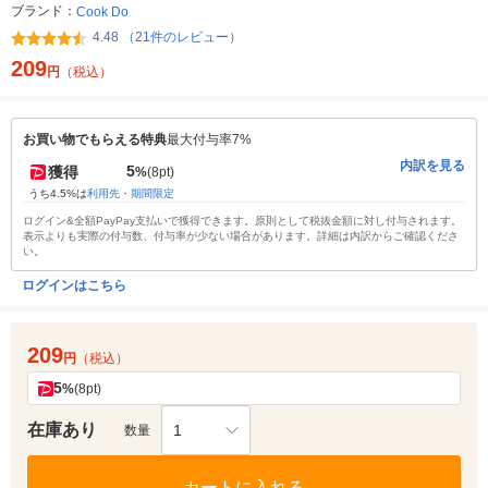
ブランド：
Cook Do
4.48 （21件のレビュー）
209
円
（税込）
お買い物でもらえる特典
最大付与率7%
内訳を見る
5
獲得
%
(8pt)
うち4.5%は
利用先・期間限定
ログイン&全額PayPay支払いで獲得できます。原則として税抜金額に対し付与されます。
表示よりも実際の付与数、付与率が少ない場合があります。詳細は内訳からご確認くださ
い。
ログインはこちら
209
円
（税込）
5
%
(8pt)
在庫あり
1
数量
カートに入れる