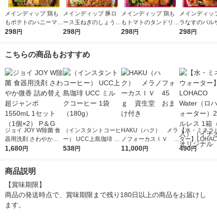
メインディップ 鶏も
メインディップ 豚ロ
メインディップ 鶏も
メインディップ
もポテトのハニーマス
ース玉ねぎのしょうが
もトマトのタンドリー
ラなすのバル
タード 1個（2〜3人
298
焼き 1個（2〜3人前）
298
1個（2〜3人前） (冷
298
め 1個（2〜
298
円
円
円
円
前） (冷凍ストックし
(冷凍ストックしてお
凍ストックしてお肉に
(冷凍ストッ
てお肉にしみ込む調味
肉にしみ込む調味料)
しみ込む調味料) 時短
肉にしみ込む
こちらの商品もおすすめ
料) 時短 大塚食品
時短 大塚食品
大塚食品
時短 大塚食品
ジョイ JOY W除菌 食
（インスタントコーヒ
HAKU（ハク） メラ
【水・ミネラ
器用洗剤 さわやか微
ー） UCC上島珈琲 U
ノフォーカスＩＶ 4
ター】LOHACO
香 詰め替え 超ジャン
1,680
CC ミルクコーヒー 1
538
5ｇ 資生堂 おまけ
11,000
r（ロハコウォ
490
円
円
円
円
ボ 1550mL 1セット
袋（180g）
付き
ー）2L ラベル
（1個×2） P＆G
箱（5本入）
商品説明
シ） オリジナ
【賞味期限】

商品の発送時点で、賞味期限まで残り180日以上の商品をお届けし
ます。
