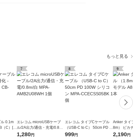
もっと見る
7
8
9
ル 0.1m
エレコム microUSBケーブ
エレコム タイプCケーブル
Anker タイプ
B（C）[オ
ル/2A出力/通信・充電/0.8m/
（USB-C to C） 50cm PD 1
8m） ピカチュ
1個
白 MPA-AMB2U08WH 1個
00W シリコン MPA-CCECS
53N71ー72 1
1,280
999
2,190
円
円
円
S05BK 1個