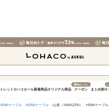
獲得はこちら
レ
トレット
ロハコセール
新着商品
オリジナル商品
クーポン
まとめ割
キ
HDMIケーブル
HDMIケーブル
山善（YAMAZEN） HDMIケーブル 