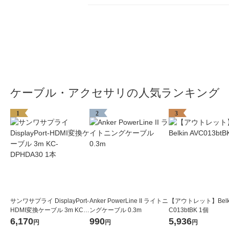
ケーブル・アクセサリの人気ランキング
1
2
3
サンワサプライ DisplayPort-
Anker PowerLine II ライトニ
【アウトレット】Belki
HDMI変換ケーブル 3m KC-
ングケーブル 0.3m
C013btBK 1個
DPHDA30 1本
6,170
990
5,936
円
円
円