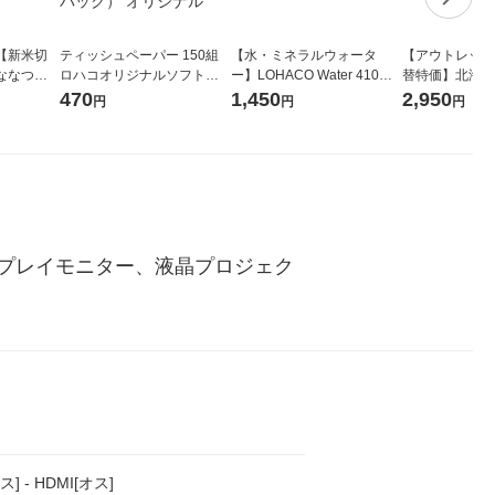
【新米切
ティッシュペーパー 150組
【水・ミネラルウォータ
【アウトレット
ななつぼ
ロハコオリジナルソフトパ
ー】LOHACO Water 410ml
替特価】北海道
袋 令和7年産
ックティッシュ フィオナ オ
1箱（20本入）ラベルレス
し 精白米 5kg
470
1,450
2,950
円
円
円
ジナル
リジナル 1セット（10個：
（イチオシ） オリジナル
米 木徳神糧 オ
5個入×2パック） オリジナ
ル
プレイモニター、液晶プロジェク
ス] - HDMI[オス]