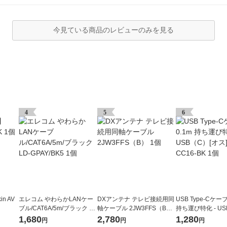
今見ている商品のレビューのみを見る
4
5
6
n AV
エレコム やわらかLANケー
DXアンテナ テレビ接続用同
USB Type-Cケーブ
ブル/CAT6A/5m/ブラック LD
軸ケーブル 2JW3FFS（B）
持ち運び特化 - US
-GPAY/BK5 1個
1個
ス] CB-CC16-BK 
1,680
2,780
1,280
円
円
円