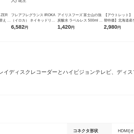
 ZER
フレアフレグランス IROKA
アイリスフーズ 富士山の強
【アウトレット】
替え メ
（イロカ） ネイキッドリリ
炭酸水 ラベルレス 500ml 1
替特価】北海道産
セット
ーの香り 柔軟剤 詰め替え 超
箱（24本入）
し 無洗米 5kg 1
6,582
1,420
2,980
円
円
円
王
特大 1200ml 1セット（5個
米 木徳神糧 オリ
入) 花王
レイディスクレコーダーとハイビジョンテレビ、ディス
コネクタ形状
HDMI[オ