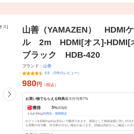
山善（YAMAZEN） HDMI
ル 2m HDMI[オス]-HDMI
ブラック HDB-420
山善
ブランド：
4.6 （5件のレビュー）
980
円
（税込）
お買い物でもらえる特典
最大付与率7%
5
獲得
%
(43pt)
うち4.5%は
利用先・期間限定
ログイン&全額PayPay支払いで獲得できます。原則として税抜金額に対し付与
も実際の付与数、付与率が少ない場合があります。詳細は内訳からご確認くださ