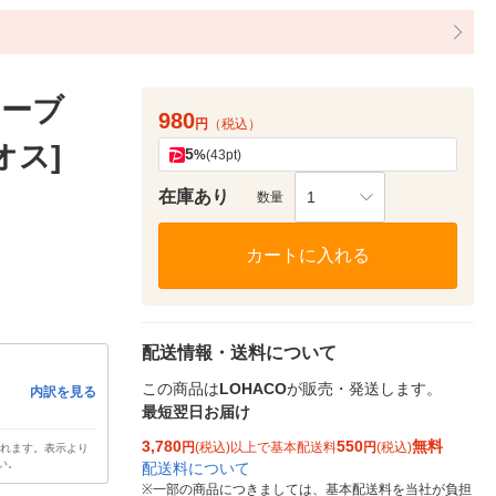
ケーブ
980
円
（税込）
[オス]
5
%
(43pt)
在庫あり
1
数量
カートに入れる
配送情報・送料について
この商品は
LOHACO
が販売・発送します。
内訳を見る
最短翌日お届け
3,780
550
無料
円
(税込)以上で基本配送料
円
(税込)
されます。表示より
い。
配送料について
※
一部の商品につきましては、基本配送料を当社が負担