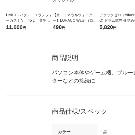
HAKU（ハク） メラノフォ
【水・ミネラルウォータ
アタックゼロ（Attack
ーカスＩＶ 45ｇ 資生
ー】LOHACO Water（ロハ
O) ドラム式専用 詰め
堂 おまけ付き
コウォーター）2L ラベルレ
ガジャンボ 2300g 1
11,000
490
5,820
円
円
円
ス 1箱（5本入）（イチオ
（2個入) 洗濯洗剤 花
シ） オリジナル
商品説明
パソコン本体やゲーム機、ブルー
ターなどの接続に。
商品仕様/スペック
カラー
黒