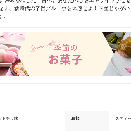
さらに深みを増した辛旨へ。あなたの心をエキサイトさせ
なす、新時代の辛旨グルーヴを体感せよ！国産じゃがいも
す。
ットチリ味
種類
スティ