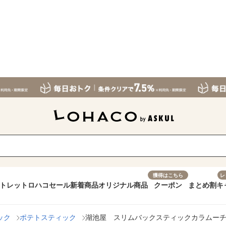
獲得はこちら
レ
トレット
ロハコセール
新着商品
オリジナル商品
クーポン
まとめ割
キ
ック
ポテトスティック
湖池屋 スリムバックスティックカラムーチ