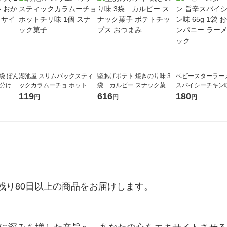
袋 ぼん
湖池屋 スリムバックスティ
堅あげポテト 焼きのり味 3
ベビースターラー
小分け
ックカラムーチョ ホットチ
袋 カルビー スナック菓子
スパイシーチキン味 
り
リ味 1個 スナック菓子
ポテトチップス おつまみ
おやつカンパニー
119
616
180
円
円
円
スナック
り80日以上の商品をお届けします。
