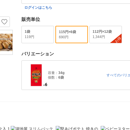
ログインはこちら
販売単位
1袋
112円×12袋
115円×6袋
119円
1,344円
690円
お得
バリエーション
容量：
34g
すべてのバリ
個数：
6袋