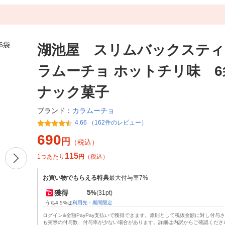
湖池屋 スリムバックスティ
ラムーチョ ホットチリ味 6
ナック菓子
カラムーチョ
ブランド：
4.66 （162件のレビュー）
690
円
（税込）
115
1つあたり
円
（税込）
お買い物でもらえる特典
最大付与率7%
5
獲得
%
(31pt)
うち4.5%は
利用先・期間限定
ログイン&全額PayPay支払いで獲得できます。原則として税抜金額に対し付与
も実際の付与数、付与率が少ない場合があります。詳細は内訳からご確認くださ