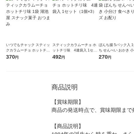
いつでもチャック スティッ
スティックカラムーチョ ホ
ぼんち揚 5パック入 1
クカラムーチョ ホットチリ
ットチリ味 4連袋入 1セッ
ち せんべい おかき 
味 1袋 湖池屋 スナック菓子
ト（1個×3）
食べきりサイズ お配
370
492
270
円
円
円
おつまみ
商品説明
【賞味期限】

商品の発送時点で、賞味期限まで残
【商品説明】
