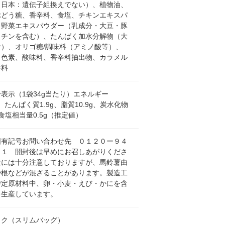
（日本：遺伝子組換えでない）、植物油、
ぶどう糖、香辛料、食塩、チキンエキスパ
、野菜エキスパウダー（乳成分・大豆・豚
ラチンを含む）、たんぱく加水分解物（大
む）、オリゴ糖/調味料（アミノ酸等）、
カ色素、酸味料、香辛料抽出物、カラメル
香料
表示（1袋34g当たり）エネルギー
al、たんぱく質1.9g、脂質10.9g、炭水化物
g、食塩相当量0.5g（推定値）
固有記号お問い合わせ先 ０１２０ー９４
５１ 開封後は早めにお召しあがりくださ
造には十分注意しておりますが、馬鈴薯由
や根などが混ざることがあります。製造工
特定原材料中、卵・小麦・えび・かにを含
を生産しています。
ック（スリムバッグ）