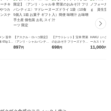
メン 旨辛
【アスクル・ロハコ限定】
【アウトレット】宝幸 野菜
HAKU（ハク
65g 1袋
〈アンリ・シャルパンティ
のおみそ汁 フリーズドライ
ーカスＩＶ 4
 ラーメン
エ〉マドレーヌ 5個入 1箱 お
1袋（10食入）簡便 味噌汁
堂 おまけ付き
897
698
11,000
円
円
円
菓子 ギフト 手土産 個包装
お味噌汁
お礼 スイーツ 限定