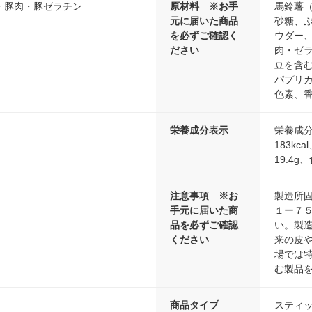
・豚肉・豚ゼラチン
原材料 ※お手
馬鈴薯
元に届いた商品
砂糖、
を必ずご確認く
ウダー
ださい
肉・ゼ
豆を含
パプリ
色素、
栄養成分表示
栄養成分
183kc
19.4
注意事項 ※お
製造所
手元に届いた商
１ー７
品を必ずご確認
い。製
ください
来の皮
場では
む製品
商品タイプ
スティ