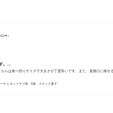
162件）
す。…
こちらは食べ切りサイズで大きさが丁度良いです。また、直接口に移せ
ーチョ ホットチリ味 6袋 スナック菓子