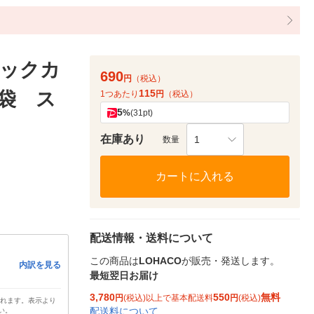
ックカ
690
円
（税込）
115
袋 ス
1つあたり
円
（税込）
5
%
(31pt)
在庫あり
1
数量
カートに入れる
配送情報・送料について
この商品は
LOHACO
が販売・発送します。
内訳を見る
最短翌日お届け
3,780
550
無料
円
(税込)以上で基本配送料
円
(税込)
されます。表示より
配送料について
い。