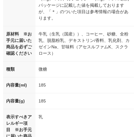
パッケージに記載した値を掲載しております
が、「＊」のついた項目は参考情報の場合があ
ります。
原材料 ※お
牛乳（生乳（国産））、コーヒー、砂糖、全粉
手元に届いた
乳、脱脂粉乳、デキストリン/香料、乳化剤、カ
商品を必ずご
ゼインNa、甘味料（アセスルファムK、スクラ
確認ください
ロース）
種類
微糖
内容量(ml)
185
内容量(g)
185
表示すべきア
乳
レルギー項
目 ※お手元
に届いた商品