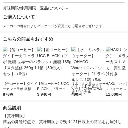
賞味期限/使用期限・返品について
ご購入について
メーカーの都合によりパッケージが変更になる場合がございます。
こちらの商品もおすすめ
【缶コーヒー】ダイド
【缶コーヒー】UCC
【水・ミネラルウォー
HAKU（ハク
ーカフェラボ 微糖 世
BLACK（ブラック）
ター】LOHACO Wate
ノフォーカス
界一のバリスタ監修 2
876
無糖 185g 1箱（30缶
3,940
r（ロハコウォータ
490
5ｇ 資生堂
11,000
円
円
円
円
60g 1セット（6缶）
入）
ー）2L ラベルレス 1
付き
箱（5本入）（イチオ
商品説明
シ） オリジナル
【賞味期限】

商品の発送時点で、賞味期限まで残り121日以上の商品をお届けし
ます。
