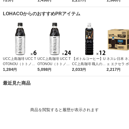
円
円
円
円
セット（2袋）
ス 900ml 1箱（12本
袋（1kg） 
入）
LOHACOからのおすすめPRアイテム
UCC上島珈琲 UCC T
UCC上島珈琲 UCC T
【ボトルコーヒー】U
ネスレ日本 ネ
OTONOU（トトノ
OTONOU（トトノ
CC上島珈琲 職人の珈
ェ エクセラ 
ウ） by BLACK無糖 5
1,284
ウ） by BLACK無糖 5
5,098
琲 無糖 900ml 1箱（1
2,033
ーヒー 無糖 
2,217
円
円
円
円
00ml 1セット（6本）
00ml 1箱（24本入）
2本入）
ス 900ml 1箱
入）
最近見た商品
商品を閲覧すると履歴が表示されます