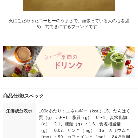
火にこだわったコーヒーのうまさで、頑張っている人の心を温
め、前向きにするブランドです。
商品仕様/スペック
栄養成分表示
100gあたり：エネルギー（kcal）15、たんぱく
質（g）：0〜1、脂質（g）：0〜1、炭水化物
（g）：2.1、糖類（g）：1.6、食塩相当量
（g）：0.07、リン＊（mg）：15、カリウム＊
（mg）：99、カフェイン＊（mg）：84※原則