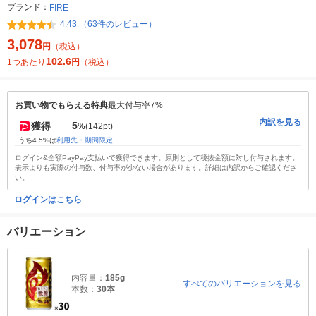
ブランド：
FIRE
4.43 （63件のレビュー）
3,078
円
（税込）
102.6
1つあたり
円
（税込）
お買い物でもらえる特典
最大付与率7%
内訳を見る
5
獲得
%
(142pt)
うち4.5%は
利用先・期間限定
ログイン&全額PayPay支払いで獲得できます。原則として税抜金額に対し付与されます。
表示よりも実際の付与数、付与率が少ない場合があります。詳細は内訳からご確認くださ
い。
ログインはこちら
バリエーション
内容量：
185g
すべてのバリエーションを見る
本数：
30本