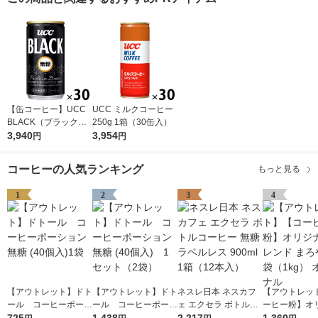
【缶コーヒー】UCC
UCC ミルクコーヒー
BLACK（ブラック）
250g 1箱（30缶入）
無糖 185g 1箱（30缶
3,940
3,954
円
円
入）
コーヒーの人気ランキング
もっと見る
1
2
3
4
【アウトレット】ドト
【アウトレット】ドト
ネスレ日本 ネスカフ
【アウトレッ
ール コーヒーポーシ
ール コーヒーポーシ
ェ エクセラ ボトルコ
ーヒー粉】オ
ョン 無糖 (40個入)1袋
725
ョン 無糖 (40個入) 1
1,438
ーヒー 無糖 ラベルレ
2,217
ブレンド まろ
1,360