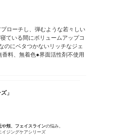
アプローチし、弾むような若々しい
。寝ている間にボリュームアップコ
なのにベタつかないリッチなジェ
無香料、無着色●界面活性剤不使用
ーズ」
元や頬、フェイスライン
の悩み。
エイジングケアシリーズ