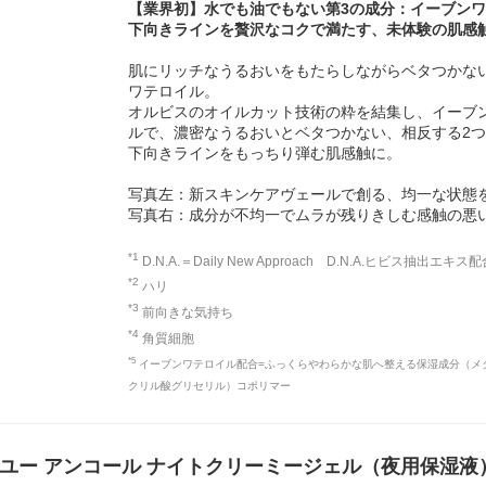
【業界初】水でも油でもない第3の成分：
イーブン
下向きラインを贅沢なコクで満たす、未体験の肌感
肌にリッチなうるおいをもたらしながらベタつかな
ワテロイル。
オルビスのオイルカット技術の粋を結集し、イーブ
ルで、濃密なうるおいとベタつかない、相反する2
下向きラインをもっちり弾む肌感触に。
写真左：新スキンケアヴェールで創る、均一な状態
写真右：成分が不均一でムラが残りきしむ感触の悪
*1
D.N.A.＝Daily New Approach D.N.A.ヒビス
*2
ハリ
*3
前向きな気持ち
*4
角質細胞
*5
イーブンワテロイル配合=ふっくらやわらかな肌へ整える保湿成分（メタ
クリル酸グリセリル）コポリマー
スユー アンコール ナイトクリーミージェル（夜用保湿