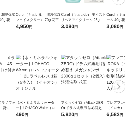
） 潤浸保湿
Curel（キュレル） 潤浸保湿
Curel（キュレル） モイスト
Curel（キュ
0g 花
フェイスクリーム 70g 花王
リペアアイクリーム 25g
ーム 40g 花
4,950
3,080
3,080
円
円
円
メラノフォ
【水・ミネラルウォータ
アタックゼロ（Attack ZER
フレアフレグラン
 資生
ー】LOHACO Water（ロハ
O) ドラム式専用 詰め替え メ
（イロカ） ネ
コウォーター）2L ラベルレ
ガジャンボ 2300g 1セット
ーの香り 柔軟剤
490
5,820
6,582
円
円
円
ス 1箱（5本入）（イチオ
（2個入) 洗濯洗剤 花王
特大 1200ml
シ） オリジナル
入) 花王