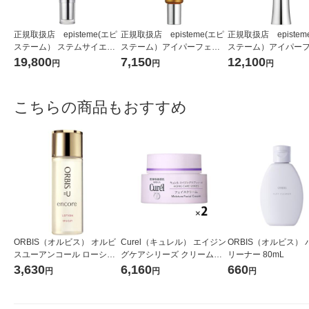
正規取扱店 episteme(エピ
正規取扱店 episteme(エピ
正規取扱店 epistem
ステーム） ステムサイエン
ステーム）アイパーフェク
ステーム）アイパー
スアイ 18g アイクリーム
トショットb 9g アイクリ
トショットb 18g アイクリ
19,800
7,150
12,100
円
円
円
ーム
ーム
こちらの商品もおすすめ
ORBIS（オルビス） オルビ
Curel（キュレル） エイジン
ORBIS（オルビス）
スユーアンコール ローショ
グケアシリーズ クリーム
リーナー 80mL
ン ボトル入り 180mL
（とてもしっとり） 40g ×2
3,630
6,160
660
円
円
円
個 花王 敏感肌