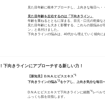
見た目年齢に根本アプローチし、上向きな毎日へ・
見た目年齢を左右するのは「下向きライン」
年齢を重ねるとともに深まる、目元・口元の乾燥な
見た目年齢にも大きく影響する、これらの肌悩みが
ン」と名付けました。
下向きラインの悩みは、40代から増えていく傾向に
！下向きラインにアプローチする新しい力！
*1
【新知見】D.N.A.ヒビスエキス
*2
下向きラインの悩み
をケアし、上向き気分な毎日
*4
D.N.A.ヒビスエキスで下向きラインに細胞
レベル
ふっくら肌を目指します。