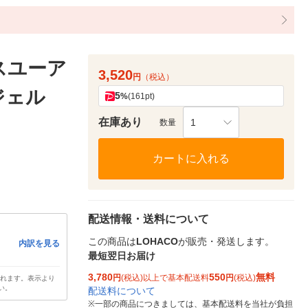
スユーア
3,520
円
（税込）
ジェル
5
%
(161pt)
在庫あり
1
数量
カートに入れる
配送情報・送料について
この商品は
LOHACO
が販売・発送します。
内訳を見る
最短翌日お届け
3,780
550
無料
円
(税込)以上で基本配送料
円
(税込)
されます。表示より
い。
配送料について
※
一部の商品につきましては、基本配送料を当社が負担