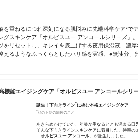
齢を重ねるにつれ深刻になる肌悩みに先端科学ケア*で
ングスキンケア「オルビスユー アンコールシリーズ」
ジをリセットし、キレイを底上げする夜用保湿液。濃厚
違えるようなふっくらとしたハリ感を実感。●無油分、
高機能エイジングケア「オルビスユー アンコールシリ
*
誕生！下向きライン
に挑む本格エイジングケア
*
顔の下側の部位のこと
あきらめかけていた、年齢が重なるととも深まる
口
そんな下向きラインスキンケアに着目した、待望の
「
オルビスユー アンコール
」が誕生しました。