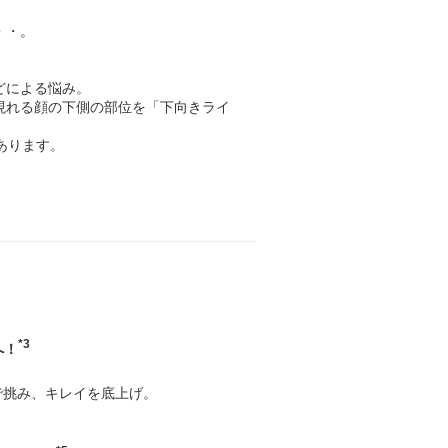
・・。
どによる悩み。
現れる顔の下側の部位を「下向きライ
あります。
*3
へ！
で挑み、キレイを底上げ。