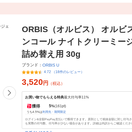
ORBIS（オルビス） オルビ
ンコール ナイトクリーミー
詰め替え用 30g
ブランド：
ORBIS U
4.72 （18件のレビュー）
3,520
円
（税込）
お買い物でもらえる特典
最大付与率11%
5
獲得
%
(161pt)
うち4.5%は
利用先・期間限定
ログイン&全額PayPay支払いで獲得できます。原則として税抜金額に対し付与
も実際の付与数、付与率が少ない場合があります。詳細は内訳からご確認くださ