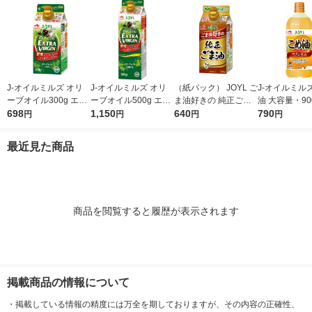
J-オイルミルズ オリ
J-オイルミルズ オリ
（紙パック） JOYL ご
J-オイルミル
ーブオイル300g エキ
ーブオイル500g エキ
ま油好きの 純正ごま
油 大容量・90
ストラバージン スペ
698
ストラバージン スペ
1,150
油 300g 1本 味の素 J-
640
ト 1本 JOYL
790
円
円
円
円
イン産オリーブ100%
イン産オリーブ100%
オイルミルズ
1本（紙パック） JOY
1本（紙パック） JOY
最近見た商品
L
L
商品を閲覧すると履歴が表示されます
掲載商品の情報について
・
掲載している情報の精度には万全を期しておりますが、その内容の正確性、