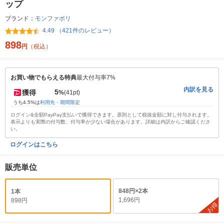
ップ
ブランド：
モンファボリ
4.49 （421件のレビュー）
898
円
（税込）
お買い物でもらえる特典
最大付与率7%
内訳を見る
5
獲得
%
(41pt)
うち4.5%は
利用先・期間限定
ログイン&全額PayPay支払いで獲得できます。原則として税抜金額に対し付与されます。
表示よりも実際の付与数、付与率が少ない場合があります。詳細は内訳からご確認くださ
い。
ログインはこちら
販売単位
848円×2本
1本
1,696円
898円
お得