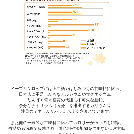
メープルシロップには上白糖やはちみつ等の甘味料に比べ、
日本人に不足しがちなカルシウムやマグネシウム、
たんぱく質や糖質の代謝に不可欠な亜鉛、
余分なナトリウム（塩分）を排出するカリウム等、
注目のミネラルがバランスよく含まれています。
また他の一般的な甘味料に比べてカロリーが低いのも特徴。
煮詰める過程で殺菌され、着色料や添加物を含まない天然甘味