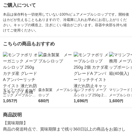
ご購入について
本品は保存料を一切使用していない100%ピュアメープルシロップです。開栓後
はカビが生えることもありますので、冷蔵庫に入れお早めにお召し上がりくだ
さい。キャップの構造上、注ぎにくい場合がございます。容器中央部を持ち傾
けてご使用ください。
こちらの商品もおすすめ
モンファボリ オーガ
森永製菓 メープルシ
モンファボリ メープ
マリンフード 
ニック メープルシロ
ロップ
ルシロップ 250g 2個
メープルシロ
ップ 250g カナダ産
1,057
680
カナダ産 グレードA
1,696
ション 1箱(40
1,600
円
円
円
円
グレードA アンバーリ
アンバーリッチテイス
ッチテイスト 液だれ
ト 液だれ防止キャッ
商品説明
防止キャップ 有機
プ
【賞味期限】

商品の発送時点で、賞味期限まで残り360日以上の商品をお届けし