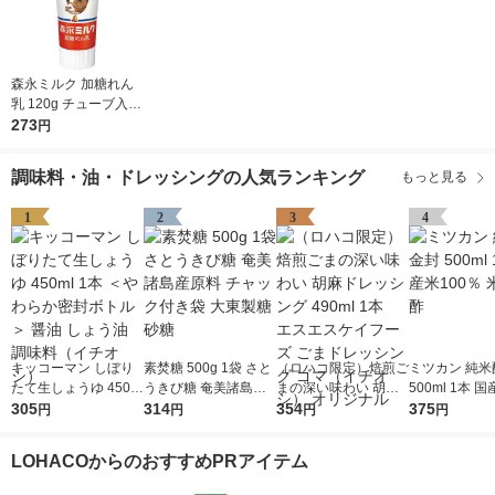
森永ミルク 加糖れん
乳 120g チューブ入 1
個 練乳 コンデンスミ
273
円
ルク 森永乳業
調味料・油・ドレッシングの人気ランキング
もっと見る
1
2
3
4
キッコーマン しぼり
素焚糖 500g 1袋 さと
（ロハコ限定）焙煎ご
ミツカン 純米
たて生しょうゆ 450m
うきび糖 奄美諸島産
まの深い味わい 胡麻
500ml 1本 国
l 1本 ＜やわらか密封
305
原料 チャック付き袋
314
ドレッシング 490ml 1
354
0％ 米酢 食酢
375
円
円
円
円
ボトル＞ 醤油 しょう
大東製糖 砂糖
本 エスエスケイフー
油 調味料（イチオ
ズ ごまドレッシング
LOHACOからのおすすめPRアイテム
シ）
ゴマ（イチオシ） オ
リジナル