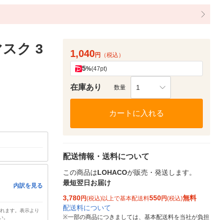
スク 3
1,040
円
（税込）
5
%
(47pt)
在庫あり
1
数量
カートに入れる
配送情報・送料について
この商品は
LOHACO
が販売・発送します。
最短翌日お届け
内訳を見る
3,780
550
無料
円
(税込)以上で基本配送料
円
(税込)
配送料について
されます。表示より
※
一部の商品につきましては、基本配送料を当社が負担
い。