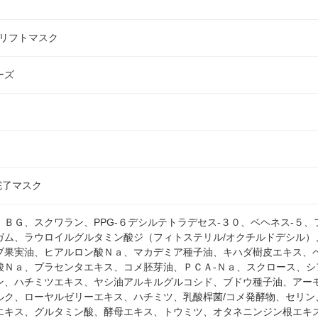
トリフトマスク
ーズ
完了マスク
、ＢＧ、スクワラン、PPG-６デシルテトラデセス-３０、ベヘネス-５
ガム、ラウロイルグルタミン酸ジ（フィトステリル/オクチルドデシル）
ブ果実油、ヒアルロン酸Ｎａ、マカデミア種子油、キハダ樹皮エキス、
酸Ｎａ、プラセンタエキス、コメ胚芽油、ＰＣＡ-Ｎａ、スクロース、シ
ン、ハチミツエキス、ヤシ油アルキルグルコシド、ブドウ種子油、アー
ルク、ローヤルゼリーエキス、ハチミツ、乳酸桿菌/コメ発酵物、セリン
エキス、グルタミン酸、酵母エキス、トウミツ、オタネニンジン根エキ