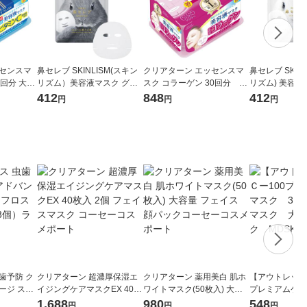
ッセンスマ
鼻セレブ SKINLISM(スキン
クリアターン エッセンスマ
鼻セレブ SKIN
0回分 大容
リズム）美容液マスク グレ
スク コラーゲン 30回分 大
リズム) 美容液
美白
ー 高保湿 ハリ 敏感肌用 保
容量 ハリ 美容液 コーセー
保湿 低刺激 敏
412
848
412
円
円
円
湿 シートマスク 1枚 フェイ
コスメポート
シートマスク 1
スマスク
マスク
歯予防 ク
クリアターン 超濃厚保湿エ
クリアターン 薬用美白 肌ホ
【アウトレット
ージ スポ
イジングケアマスクEX 40枚
ワイトマスク(50枚入) 大容
プレミアムケア
1セット（3
入 2個 フェイスマスク コー
量 フェイス 顔パックコーセ
Ｐ シートマス
1,688
980
548
円
円
円