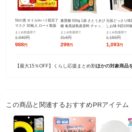
50の恵 オイルinハリ肌完了
素焚糖 500g 1袋 さとうきび
元祖どっさり韓
マスク 30枚入 ロート製薬
糖 奄美諸島産原料 チャック
しお味 8切100
付き袋 大東製糖 砂糖
き 1セット（1
まとめ割適用で
まとめ割適用で
まとめ割適用で
ンジャコー
1,040円
314円
1,150円
988
299
1,093
円
円
円
【最大15％OFF】くらし応援まとめ割
ほかの対象商品
この商品と関連するおすすめPRアイテム