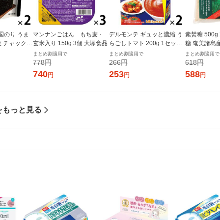
国のり うま
マンナンごはん もち麦・
デルモンテ ギュッと濃縮 う
素焚糖 500
枚 チャック付
玄米入り 150g 3個 大塚食品
らごしトマト 200g 1セット
糖 奄美諸島
個×2）オリオ
（1個×2）キッコーマン 紙
まとめ割適用で
まとめ割適用で
まとめ割適用で
パック
778円
266円
618円
740
253
588
円
円
円
をもっと見る