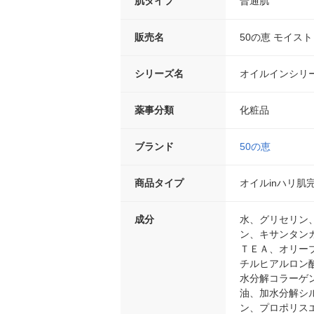
肌タイプ
普通肌
販売名
50の恵 モイス
シリーズ名
オイルインシリ
薬事分類
化粧品
ブランド
50の恵
商品タイプ
オイルinハリ肌
成分
水、グリセリン
ン、キサンタン
ＴＥＡ、オリー
チルヒアルロン
水分解コラーゲ
油、加水分解シ
ン、プロポリス