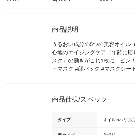
ュミント250ml 2個
り 本体 420mL 1個 
商品説明
うるおい成分の5つの美容オイル
心地のエイジングケア（年齢に応
スク」の働きがこれ1枚に。ピン！
トマスク #顔パック #マスクシー
商品仕様/スペック
タイプ
オイルinハリ肌