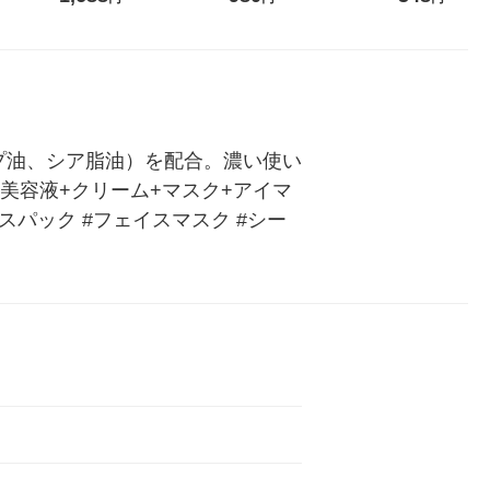
セーコスメポート
ーコスメポート
量 パック MDS
プ油、シア脂油）を配合。濃い使い
美容液+クリーム+マスク+アイマ
パック #フェイスマスク #シー