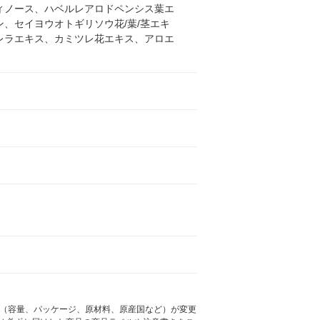
ィノース、ハベルレアロドペンシス葉エ
、セイヨウオトギリソウ花/葉/茎エキ
レラエキス、カミツレ花エキス、アロエ
様（容量、パッケージ、原材料、原産国など）が変更