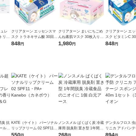
キュレ
クリアターン エッセンスマ
クリアターン まいにちごめ
クリアターン エ
トリペ
スク トラネキサム酸 30回分
んね素肌マスク 30枚入り
スク ビタミンC 3
 花王
大容量 フェイス コーセーコ
コーセーコスメポート
量 しみ そばかす 
848
1,980
848
円
円
円
スメポート
臭 抗
KATE（ケイト） パーソナル
ノンスメル ぱくぱく炭 冷蔵
デンタルフロス 虫
クールリ
リップクリーム 02 SPF11・
庫用 脱臭剤 置き型 1年間脱
リニカ アドバンテ
スの香
PA+ Kanebo（カネボウ）
臭 冷蔵食品のニオイに 1個
ンジフロス 40m 
550
268
894
円
円
円