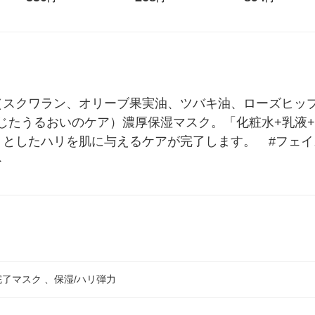
P＆G
白元アース
個）ライオン
（スクワラン、オリーブ果実油、ツバキ油、ローズヒッ
じたうるおいのケア）濃厚保湿マスク。「化粧水+乳液+
としたハリを肌に与えるケアが完了します。　#フェイス
ト
完了マスク 、保湿/ハリ弾力