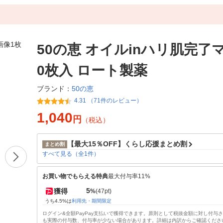
50の恵 オイルinハリ肌完了マ
0枚入 ロート製薬
50の恵
ブランド：
4.31 （71件のレビュー）
1,040
円
（税込）
【最大15％OFF】くらし応援まとめ割
まとめ割
すべて見る（全1件）
お買い物でもらえる特典
最大付与率11%
5
獲得
%
(47pt)
うち4.5%は
利用先・期間限定
ログイン&全額PayPay支払いで獲得できます。原則として税抜金額に対し付与
も実際の付与数、付与率が少ない場合があります。詳細は内訳からご確認くださ