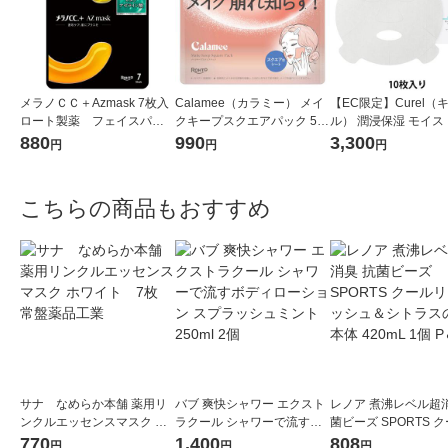
メラノＣＣ＋Azmask 7枚入
Calamee（カラミー） メイ
【EC限定】Curel（
ロート製薬 フェイスパッ
クキープスクエアパック 50
ル） 潤浸保湿 モイス
ク 美白 ピュアビタミンC
枚入 1個 ロート製薬 部分
アシートマスク 10枚
880
990
3,300
円
円
円
用パック
こちらの商品もおすすめ
サナ なめらか本舗 薬用リ
バブ 爽快シャワー エクスト
レノア 煮沸レベル超消
ンクルエッセンスマスク ホ
ラクール シャワーで流すボ
菌ビーズ SPORTS 
ワイト 7枚 常盤薬品工業
ディローション スプラッシ
フレッシュ＆シトラ
770
1,400
808
円
円
円