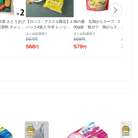
g 2袋 さとうきび
【ロハコ・アスクル限定】1
味の素 丸鶏がらスープ 2
ミツカン 純
産原料 チャック
パック4袋入 中辛 レンジで
00g袋 鶏ガラ 鶏がらスー
1本 国産
付き袋 大東製糖 砂糖
ぱぱっと野菜と牛肉のカレ
プの素
まとめ割適用で
まとめ割適用で
まとめ割適
ー 180g 1個 オリジナル レト
597円
609円
375円
ルト（イチオシ） オリジナ
568
579
357
円
円
円
ル