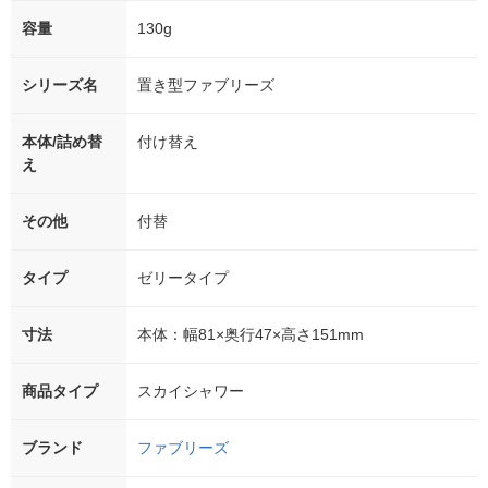
容量
130g
シリーズ名
置き型ファブリーズ
本体/詰め替
付け替え
え
その他
付替
タイプ
ゼリータイプ
寸法
本体：幅81×奥行47×高さ151mm
商品タイプ
スカイシャワー
ブランド
ファブリーズ