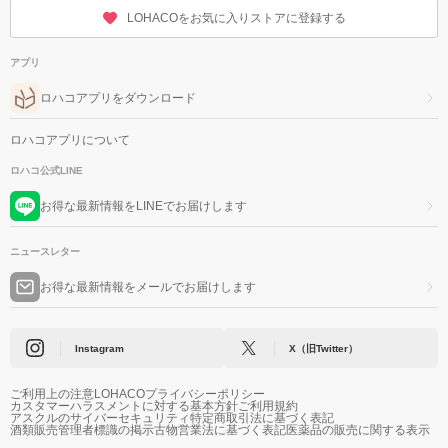
LOHACOをお気に入りストアに登録する
アプリ
ロハコアプリをダウンロード
ロハコアプリについて
ロハコ公式LINE
お得な最新情報をLINEでお届けします
ニュースレター
お得な最新情報をメールでお届けします
Instagram
X（旧Twitter）
ご利用上の注意
LOHACOプライバシーポリシー
カスタマーハラスメントに対する基本方針
ご利用規約
アスクルのサイバーセキュリティ
特定商取引法に基づく表記
酒類販売管理者標識の掲示
古物営業法に基づく表記
医薬品の販売に関する表示