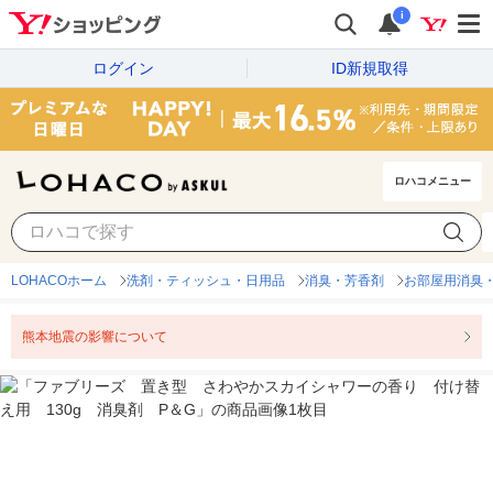
i
ログイン
ID新規取得
ロハコメニュー
LOHACOホーム
洗剤・ティッシュ・日用品
消臭・芳香剤
お部屋用消臭
熊本地震の影響について