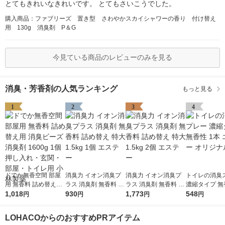
とてもきれいなきれいです。 とてもさいこうでした。
購入商品：ファブリーズ 置き型 さわやかスカイシャワーの香り 付け替え
用 130g 消臭剤 P＆G
今見ている商品のレビューのみを見る
消臭・芳香剤の人気ランキング
もっと見る
1
2
3
4
ドでか無香空間 部屋
消臭力 イオン消臭プ
消臭力 イオン消臭プ
トイレの消臭
用 無香料 詰め替え用
ラス 消臭剤 無香料 詰
ラス 消臭剤 無香料 詰
濃縮タイプ 無
消臭ビーズ 消臭剤 16
1,018
め替え 特大 1.5kg 1個
930
め替え 特大 1.5kg 2個
1,773
本 エステー 
548
円
円
円
円
00g 1個 押し入れ・玄
エステー
エステー
ル
関・部屋・トイレ用
LOHACOからのおすすめPRアイテム
小林製薬