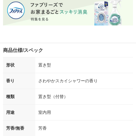
商品仕様/スペック
形状
置き型
香り
さわやかスカイシャワーの香り
種類
置き型（付替）
用途
室内用
芳香/無香
芳香