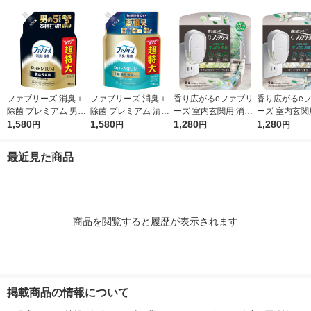
ファブリーズ 消臭＋
ファブリーズ 消臭＋
香り広がるeファブリ
香り広がるe
除菌 プレミアム 男の
除菌 プレミアム 清潔
ーズ 室内玄関用 消臭
ーズ 室内玄関
5大臭クールアクア 詰
1,580
なランドリーの香り
1,580
芳香剤 すずらん＆グ
1,280
芳香剤 ホワイ
1,280
円
円
円
円
め替え 1240mL 1個
詰め替え 1240mL 1
リーンブーケ プラグ
ー プラグ本体
P＆Gジャパン合同会
個 P＆Gジャパン合
本体＋付替1回分 1個
回分 1個 P＆G
最近見た商品
社
同会社
P＆G
商品を閲覧すると履歴が表示されます
掲載商品の情報について