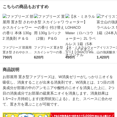
個） P＆G
体+詰替1個） P＆G
入） P＆G
ク（2個入） 
こちらの商品もおすすめ
ファブリーズ 部屋用
ファブリーズ 置き型
【水・ミネラルウォー
アイリスフーズ
置き型 さわやかスカ
スカイシャワーの香り
ター】LOHACO Wate
山の強炭酸水 
イシャワーの香り 本
790
付け替え用 130g 1パ
620
r（ロハコウォータ
490
レス 500ml 1
1,420
円
円
円
円
体 130g 2 消臭剤 Ｐ＆
ック（2個） P＆G
ー）2L ラベルレス 1
本入）
Ｇ
箱（5本入）（イチオ
商品説明
シ） オリジナル
お部屋用 置き型ファブリーズは、W消臭ゼリーがしっかりニオイを
吸収し、消臭することが出来る消臭剤です。W消臭とは、1つ目の消
臭成分が部屋の中のアンモニアや酸性のニオイを消臭した上に、2つ
目の消臭成分でお部屋の硫黄系ニオイを消臭します。消臭効果は
1.5〜2ヶ月持続します(使用状況による) 。また、スペースに合わせ
て、置き方を選ぶことが可能です。