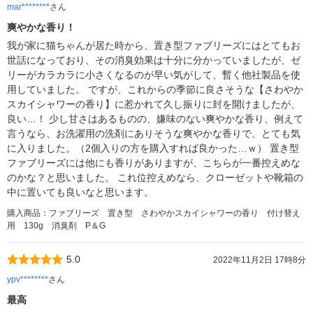
mar********
さん
爽やかな香り！
我が家に猫ちゃんが居た時から、置き型ファブリーズにはとてもお
世話になっており、その消臭効果は十分に分かっていましたが、ゼ
リーがカラカラに小さくなるのが早い気がして、暫く他社製品を使
用していました。 ですが、これからの季節に良さそうな【さわやか
スカイシャワーの香り】に惹かれて久し振りに封を開けましたが、
良い…！ 少し甘さはあるものの、嫌味のない爽やかな香り、例えて
言うなら、お洗濯用の洗剤にありそうな爽やかな香りで、とても気
に入りました。（2個入りの方を購入すれば良かった…ｗ） 置き型
ファブリーズには他にも香りがありますが、こちらが一番控えめな
のかな？と思いました。 これ位控えめなら、クローゼットや靴箱の
中に置いても良いなと思います。
購入商品：ファブリーズ 置き型 さわやかスカイシャワーの香り 付け替え
用 130g 消臭剤 P＆G
5.0
2022年11月2日 17時8分
ypv********
さん
最高