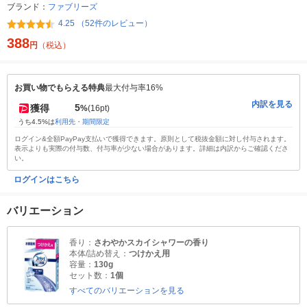
ブランド：
ファブリーズ
4.25 （52件のレビュー）
388
円
（税込）
お買い物でもらえる特典
最大付与率16%
内訳を見る
5
獲得
%
(16pt)
うち4.5%は
利用先・期間限定
ログイン&全額PayPay支払いで獲得できます。原則として税抜金額に対し付与されます。
表示よりも実際の付与数、付与率が少ない場合があります。詳細は内訳からご確認くださ
い。
ログインはこちら
バリエーション
香り：
さわやかスカイシャワーの香り
本体/詰め替え：
つけかえ用
容量：
130g
セット数：
1個
すべてのバリエーションを見る