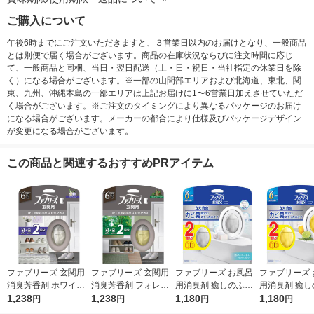
ご購入について
午後6時までにご注文いただきますと、３営業日以内のお届けとなり、一般商品
とは別便で届く場合がございます。商品の在庫状況ならびに注文時間に応じ
て、一般商品と同梱、当日・翌日配送（土・日・祝日・当社指定の休業日を除
く）になる場合がございます。※一部の山間部エリアおよび北海道、東北、関
東、九州、沖縄本島の一部エリアは上記お届けに1〜6営業日加えさせていただ
く場合がございます。※ご注文のタイミングにより異なるパッケージのお届け
になる場合がございます。メーカーの都合により仕様及びパッケージデザイン
が変更になる場合がございます。
この商品と関連するおすすめPRアイテム
ファブリーズ 玄関用
ファブリーズ 玄関用
ファブリーズ お風呂
ファブリーズ 
消臭芳香剤 ホワイト
消臭芳香剤 フォレス
用消臭剤 癒しのふわ
用消臭剤 癒し
ムスクの香り 7mL 1
1,238
ト＆シダーウッドの香
1,238
っと香るせっけんの香
1,180
ッシュハーブ
1,180
円
円
円
円
パック（本体+詰替1
り 7mL 1パック（本
り 7mL 1パック（2個
スの香り 7mL