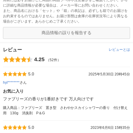
用前には必ずお届けした商品の商品ラベルや注意書きをご確認ください。さら
に詳細な商品情報が必要な場合は、メーカー等にお問い合わせください。
また、商品名における「セット」や「箱」の表記は、必ずしも箱でのお届けを
お約束するものではありません。お届け形態は倉庫の在庫状況等により異なる
場合がございます。あらかじめご了承ください。
商品情報の誤りを報告する
レビュー
レビューとは
4.25
（52件）
5.0
2025年5月30日 20時45分
hyl********
さん
お気に入り
ファブリーズの香りが1番好きです 万人向けです
購入商品：ファブリーズ 置き型 さわやかスカイシャワーの香り 付け替え
用 130g 消臭剤 P＆G
5.0
2023年6月6日 15時35分