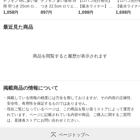
ナプキン 特に多い昼
ナプキン 多い昼用 羽
【ロハコ先行発売】
【ロハコ先行
用 羽つき 25cm ロリ
つき 22.5cm ロリエエ
【吸水ライナー】 ポ
【吸水ライナー
エエフ しあわせ素肌
1,058
フ しあわせ素肌 超ス
897
イズ 10cc 17.5cm 無
1,098
イズ 10cc 17.
1,698
円
円
円
円
超スリム 1セット（17
リム 1セット（20枚×
香料 さらさら素肌 1
香料さらさら素
枚×3個） 花王
3個） 花王
セット(90枚入：30枚
ット(150枚入
最近見た商品
入×3パック) 限定
入×5パック) 
商品を閲覧すると履歴が表示されます
掲載商品の情報について
・
掲載している情報の精度には万全を期しておりますが、その内容の正確性、
安全性、有用性を保証するものではありません。
・
現在ご覧になっているページは、この商品を取り扱うストアによって運営さ
れています。ページに記載されている内容や商品、ご購入に関するご質問
は、直接各ストアにお問い合わせください。
ページトップへ