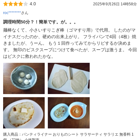
4.0
2025年9月26日 14時58分
roc********
さん
調理時間50分？！簡単です。が。。。
麺棒なくて、小さいすりこぎ棒（ゴマすり用）で代用。 したのがマ
イナスだったのか、硬めの出来上がり。 フライパンで4回（4枚）焼
きましたが、うーん。 もう１回作ってみてからリピするか決めま
す。 無印のビスクスープにつけて食べたが、スープは激うま。 今回
はビスクに救われたかな。
購入商品：パンティライナー おりものシート サラサーティ サラリエ 無香料 1
個 （72枚） 小林製薬