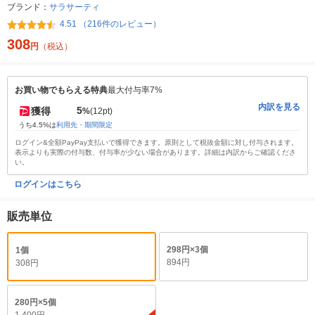
ブランド：
サラサーティ
4.51 （216件のレビュー）
308
円
（税込）
お買い物でもらえる特典
最大付与率7%
内訳を見る
5
獲得
%
(12pt)
うち4.5%は
利用先・期間限定
ログイン&全額PayPay支払いで獲得できます。原則として税抜金額に対し付与されます。
表示よりも実際の付与数、付与率が少ない場合があります。詳細は内訳からご確認くださ
い。
ログインはこちら
販売単位
298円×3個
1個
894円
308円
280円×5個