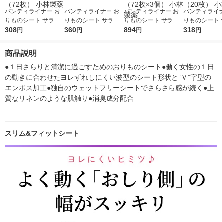
パンティライナー お
パンティライナー お
パンティライナー お
パンティライナ
りものシート サラサ
りものシート サラサ
りものシート サラサ
りものシート 
ーティ サラリエ ナチ
308
ーティ サラリエ 1秒
360
ーティ サラリエ ホワ
894
ーティコットン
318
円
円
円
円
ュラルリネンの香り 1
ドライ 62枚 1個 小林
イトブーケの香り 1セ
バックショーツ
個（72枚） 小林製薬
製薬
ット（72枚×3個） 小
（20枚） 小
商品説明
林製薬
●１日さらりと清潔に過ごすためのおりものシート●働く女性の１日
の動きに合わせたヨレずれしにくい波型のシート形状と”Ｖ”字型の
エンボス加工●独自のウェットフリーシートでさらさら感が続く●上
質なリネンのような肌触り●消臭成分配合
スリム&フィットシート