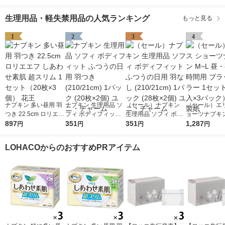
ド 天然コットン１０
ド フローラルブーケ
０％ 1セット（44枚×
の香り 1セット（50枚
生理用品・軽失禁用品の人気ランキング
もっと見る
3個） 花王
×3個）花王
1
2
3
4
ナプキン 多い昼用 羽
ナプキン 生理用品 ソ
（セール）ナプキン
（セール）エリ
つき 22.5cm ロリエエ
フィ ボディフィット
生理用品 ソフィ ボデ
ョーツナプキン
フ しあわせ素肌 超ス
897
ふつうの日用 羽つき
351
ィフィット ふつうの
351
昼・夜 長時間
1,287
円
円
円
円
リム 1セット（20枚×
(210/21cm) 1パック
日用 羽なし (210/21c
ックカラー 1
3個） 花王
(20枚×2個) ユニ・チ
m) 1パック (28枚×2
（4枚入×3パ
LOHACOからのおすすめPRアイテム
ャーム
個) ユニ・チャーム
王製紙