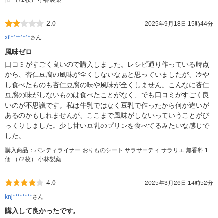
2.0
2025年9月18日 15時44分
xft********
さん
風味ゼロ
口コミがすごく良いので購入しました。レシピ通り作っている時点
から、杏仁豆腐の風味が全くしないなぁと思っていましたが、冷や
し食べたものも杏仁豆腐の味や風味が全くしません。こんなに杏仁
豆腐の味がしないものは食べたことがなく、でも口コミがすごく良
いのが不思議です。私は牛乳ではなく豆乳で作ったから何か違いが
あるのかもしれませんが、ここまで風味がしないっていうことがび
っくりしました。少し甘い豆乳のプリンを食べてるみたいな感じで
した。
購入商品：パンティライナー おりものシート サラサーティ サラリエ 無香料 1
個 （72枚） 小林製薬
4.0
2025年3月26日 14時52分
knj********
さん
購入して良かったです。