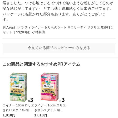
届きました。つけ心地はまるでつけて無いような感じがしてるのが
変な感じがしてますが とても薄く違和感なく日常過ごせてます。
パッケージにも惹かれた部分もあります。ありがとうございま
す。
購入商品：パンティライナー おりものシート サラサーティ サラリエ 無香料 1
セット（72枚×3個）小林製薬
今見ている商品のレビューのみを見る
この商品と関連するおすすめPRアイテム
ライナー 16cm ロリエ
ライナー 16cm ロリエ
きれいスタイル 極上
きれいスタイル 極上
Ｗ吸収 ロング＆ワイ
1,010
W吸収 ロング＆ワイ
1,010
円
円