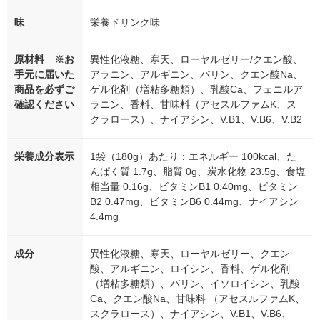
味
栄養ドリンク味
原材料 ※お
異性化液糖、寒天、ローヤルゼリー/クエン酸、
手元に届いた
アラニン、アルギニン、バリン、クエン酸Na、
商品を必ずご
ゲル化剤（増粘多糖類）、乳酸Ca、フェニルア
確認ください
ラニン、香料、甘味料（アセスルファムK、ス
クラロース）、ナイアシン、V.B1、V.B6、V.B2
栄養成分表示
1袋（180g）あたり：エネルギー 100kcal、た
んぱく質 1.7g、脂質 0g、炭水化物 23.5g、食塩
相当量 0.16g、ビタミンB1 0.40mg、ビタミン
B2 0.47mg、ビタミンB6 0.44mg、ナイアシン
4.4mg
成分
異性化液糖、寒天、ローヤルゼリー、クエン
酸、アルギニン、ロイシン、香料、ゲル化剤
（増粘多糖類）、バリン、イソロイシン、乳酸
Ca、クエン酸Na、甘味料 （アセスルファムK、
スクラロース）、ナイアシン、V.B1、V.B6、