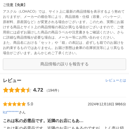
ご注意【免責】
アスクル（LOHACO）では、サイト上に最新の商品情報を表示するよう努めて
おりますが、メーカーの都合等により、商品規格・仕様（容量、パッケージ、
原材料、原産国など）が変更される場合がございます。このため、実際にお届
けする商品とサイト上の商品情報の表記が異なる場合がございますので、ご使
用前には必ずお届けした商品の商品ラベルや注意書きをご確認ください。さら
に詳細な商品情報が必要な場合は、メーカー等にお問い合わせください。
また、商品名における「セット」や「箱」の表記は、必ずしも箱でのお届けを
お約束するものではありません。お届け形態は倉庫の在庫状況等により異なる
場合がございます。あらかじめご了承ください。
商品情報の誤りを報告する
レビュー
レビューとは
4.72
（194件）
5.0
2024年12月18日 9時6分
lcz********
さん
これは私の必需品です。近隣のお店にもあ…
これは私の必需品です。近隣のお店にもあるのですが、よく売り切