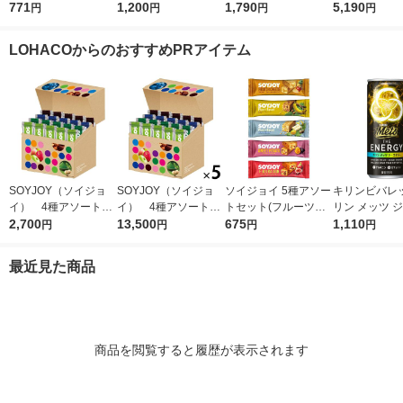
（6本入）（イチオ
771
700ゼリー165g 6個
1,200
セット（10箱入） 大
1,790
1セット（30
5,190
円
円
円
円
シ）
（イチオシ）
塚製薬 栄養補助食品
塚製薬 栄養
（イチオシ）
（イチオシ）
LOHACOからのおすすめPRアイテム
SOYJOY（ソイジョ
SOYJOY（ソイジョ
ソイジョイ 5種アソー
キリンビバレッ
イ） 4種アソートセ
イ） 4種アソート
トセット(フルーツ＆
リン メッツ 
ット 1箱（20本入）
2,700
1セット（1箱（20本
13,500
ベイクドチーズ・バナ
675
ジー 250ml 
1,110
円
円
円
円
大塚製薬
入）×5） 大塚製薬
ナ・ホワイトチョコ＆
（6缶）
レモン・サツマイモ・
最近見た商品
イチジク＆レーズン
各1本)
商品を閲覧すると履歴が表示されます