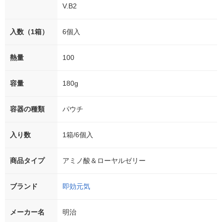
V.B2
入数（1箱）
6個入
熱量
100
容量
180g
容器の種類
パウチ
入り数
1箱/6個入
商品タイプ
アミノ酸＆ローヤルゼリー
ブランド
即効元気
メーカー名
明治