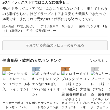
安い!ドラッグストアではこんなに在庫も…
安い! ドラッグストアではこんなに在庫もないですし、出してもらう
のも恥ずかしい。けどドラッグストアより安く大量購入できたので
満足です。またこれで元気つけて仕事に打ち込めそうです。
購入商品：即攻元気ゼリー アミノ酸＆ローヤルゼリー 栄養ドリンク味 1セ
ット（36個入） 明治 栄養補助ゼリー
今見ている商品のレビューのみを見る
健康食品・飲料の人気ランキング
もっと見る
1
2
3
4
ポッカサッポロ キレ
ポッカサッポロ キレ
カロリーメイトブロッ
カロリーメイ
ートレモン 1パック
ートレモンクエン酸2
ク チョコレート味 1
ク チョコ