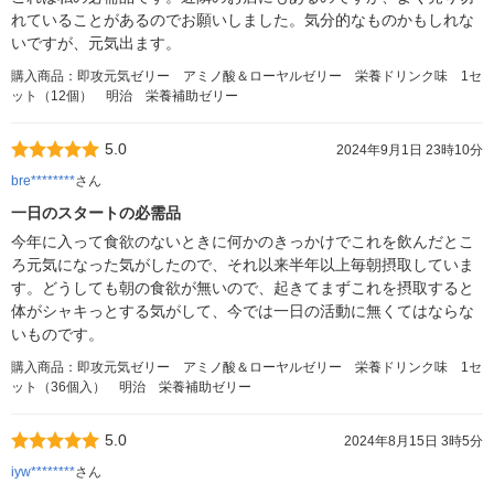
れていることがあるのでお願いしました。気分的なものかもしれな
いですが、元気出ます。
購入商品：即攻元気ゼリー アミノ酸＆ローヤルゼリー 栄養ドリンク味 1セ
ット（12個） 明治 栄養補助ゼリー
5.0
2024年9月1日 23時10分
bre********
さん
一日のスタートの必需品
今年に入って食欲のないときに何かのきっかけでこれを飲んだとこ
ろ元気になった気がしたので、それ以来半年以上毎朝摂取していま
す。どうしても朝の食欲が無いので、起きてまずこれを摂取すると
体がシャキっとする気がして、今では一日の活動に無くてはならな
いものです。
購入商品：即攻元気ゼリー アミノ酸＆ローヤルゼリー 栄養ドリンク味 1セ
ット（36個入） 明治 栄養補助ゼリー
5.0
2024年8月15日 3時5分
iyw********
さん