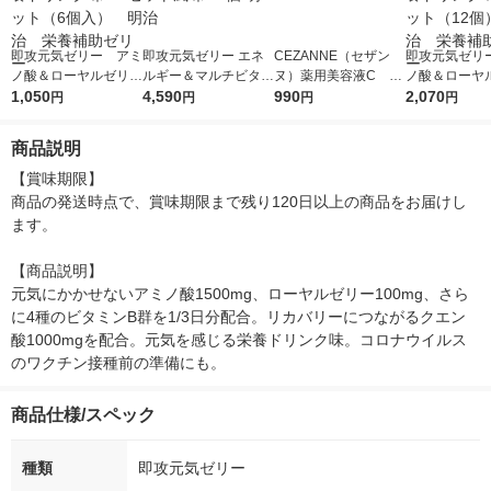
即攻元気ゼリー アミ
即攻元気ゼリー エネ
CEZANNE（セザン
即攻元気ゼリ
ノ酸＆ローヤルゼリ
ルギー＆マルチビタミ
ヌ）薬用美容液C 30
ノ酸＆ローヤ
ー 栄養ドリンク味
1,050
ン マスカット風味 24
4,590
ml
990
ー 栄養ド
2,070
円
円
円
円
1セット（6個入）
個 明治
1セット（12
明治 栄養補助ゼリー
治 栄養補助
商品説明
【賞味期限】

商品の発送時点で、賞味期限まで残り120日以上の商品をお届けし
ます。

【商品説明】

元気にかかせないアミノ酸1500mg、ローヤルゼリー100mg、さら
に4種のビタミンB群を1/3日分配合。リカバリーにつながるクエン
酸1000mgを配合。元気を感じる栄養ドリンク味。コロナウイルス
のワクチン接種前の準備にも。
商品仕様/スペック
種類
即攻元気ゼリー