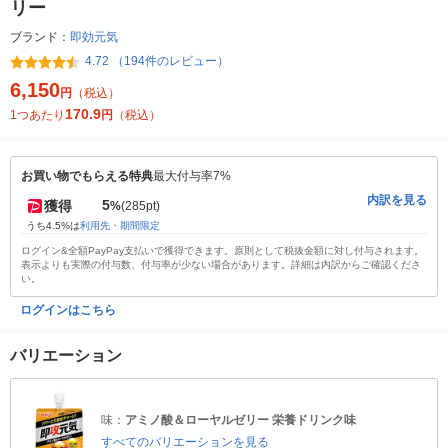
リー
ブランド：
即効元気
4.72 （194件のレビュー）
6,150
円
（税込）
170.9
1つあたり
円
（税込）
お買い物でもらえる特典
最大付与率7%
内訳を見る
5
獲得
%
(285pt)
うち4.5%は
利用先・期間限定
ログイン&全額PayPay支払いで獲得できます。原則として税抜金額に対し付与されます。
表示よりも実際の付与数、付与率が少ない場合があります。詳細は内訳からご確認くださ
い。
ログインはこちら
バリエーション
味：
アミノ酸＆ローヤルゼリー 栄養ドリンク味
すべてのバリエーションを見る