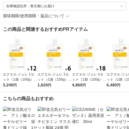
在庫確認住所：東京都にお届け
賞味期限/使用期限・返品について
この商品と関連するおすすめPRアイテム
エクエル ジュレ 1セ
エクエル ジュレ 1セ
エクエル ジュレ 1セ
エクエル ジュ
ット（1袋（100g）×
ット（1袋（100g）×
ット（1袋（100g）×
ット（1袋（10
12） エクオール・カ
3,240
6） エクオール・カル
1,620
18） エクオール・カ
4,860
24） エクオ
6,480
円
円
円
円
ルシウム・ビタミン
シウム・ビタミンD・
ルシウム・ビタミン
ルシウム・ビ
D・コラーゲン 大塚製
コラーゲン 大塚製薬
D・コラーゲン 大塚製
D・コラーゲン
こちらの商品もおすすめ
薬
薬
薬