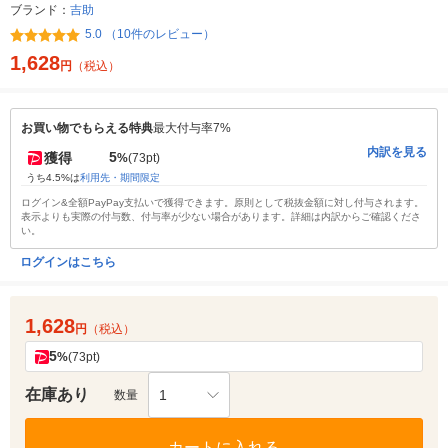
ブランド：
吉助
5.0 （10件のレビュー）
1,628
円
（税込）
お買い物でもらえる特典
最大付与率7%
内訳を見る
5
獲得
%
(73pt)
うち4.5%は
利用先・期間限定
ログイン&全額PayPay支払いで獲得できます。原則として税抜金額に対し付与されます。
表示よりも実際の付与数、付与率が少ない場合があります。詳細は内訳からご確認くださ
い。
ログインはこちら
1,628
円
（税込）
5
%
(73pt)
在庫あり
1
数量
カートに入れる