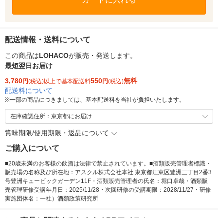
配送情報・送料について
この商品は
LOHACO
が販売・発送します。
最短翌日お届け
3,780
550
無料
円
(税込)以上で基本配送料
円
(税込)
配送料について
※
一部の商品につきましては、基本配送料を当社が負担いたします。
在庫確認住所：東京都にお届け
賞味期限/使用期限・返品について
ご購入について
■20歳未満のお客様の飲酒は法律で禁止されています。■酒類販売管理者標識・
販売場の名称及び所在地：アスクル株式会社本社 東京都江東区豊洲三丁目2番3
号豊洲キュービックガーデン11F・酒類販売管理者の氏名：堀口卓哉・酒類販
売管理研修受講年月日：2025/11/28・次回研修の受講期限：2028/11/27・研修
実施団体名：一社）酒類政策研究所