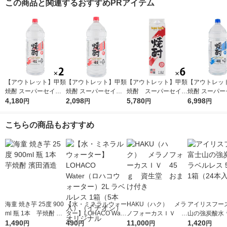
この商品と関連するおすすめPRアイテム
【アウトレット】甲類
【アウトレット】甲類
【アウトレット】甲類
【アウトレッ
焼酎 スーパーセイカ
焼酎 スーパーセイカ
焼酎 スーパーセイカ
焼酎 スーパー
25度 4L 1セット（2
4,180
25度 4L 1本 東亜酒造
2,098
25度 1.8L 1800ml
5,780
20度 4L 1セ
6,998
円
円
円
円
本） 東亜酒造
パック 1セット（6
×4） 東亜酒
本） 東亜酒造
こちらの商品もおすすめ
海童 焼き芋 25度 900
【水・ミネラルウォー
HAKU（ハク） メラ
アイリスフーズ
ml 瓶 1本 芋焼酎 濱
ター】LOHACO Wate
ノフォーカスＩＶ 4
山の強炭酸水 
田酒造
1,490
r（ロハコウォータ
490
5ｇ 資生堂 おまけ
11,000
レス 500ml 1
1,420
円
円
円
円