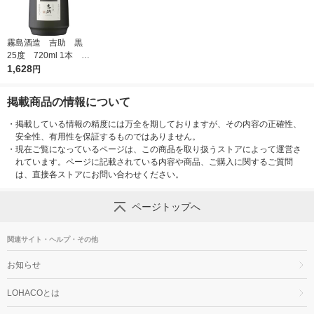
霧島酒造 吉助 黒
お気に入りに
登録しました
25度 720ml 1本 芋
麹焼酎100%
1,628
円
掲載商品の情報について
・
掲載している情報の精度には万全を期しておりますが、その内容の正確性、
安全性、有用性を保証するものではありません。
・
現在ご覧になっているページは、この商品を取り扱うストアによって運営さ
れています。ページに記載されている内容や商品、ご購入に関するご質問
は、直接各ストアにお問い合わせください。
ページトップへ
関連サイト・ヘルプ・その他
お知らせ
LOHACOとは