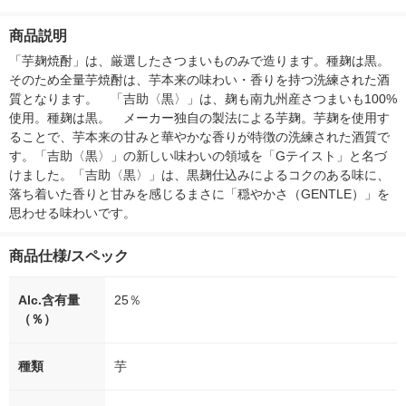
ー）2L ラベルレス 1
付き
本入）
箱（5本入）（イチオ
商品説明
シ） オリジナル
「芋麹焼酎」は、厳選したさつまいものみで造ります。種麹は黒。
そのため全量芋焼酎は、芋本来の味わい・香りを持つ洗練された酒
質となります。　「吉助〈黒〉」は、麹も南九州産さつまいも100%
使用。種麹は黒。　メーカー独自の製法による芋麹。芋麹を使用す
ることで、芋本来の甘みと華やかな香りが特徴の洗練された酒質で
す。「吉助〈黒〉」の新しい味わいの領域を「Gテイスト」と名づ
けました。「吉助〈黒〉」は、黒麹仕込みによるコクのある味に、
落ち着いた香りと甘みを感じるまさに「穏やかさ（GENTLE）」を
思わせる味わいです。
商品仕様/スペック
Alc.含有量
25％
（％）
種類
芋