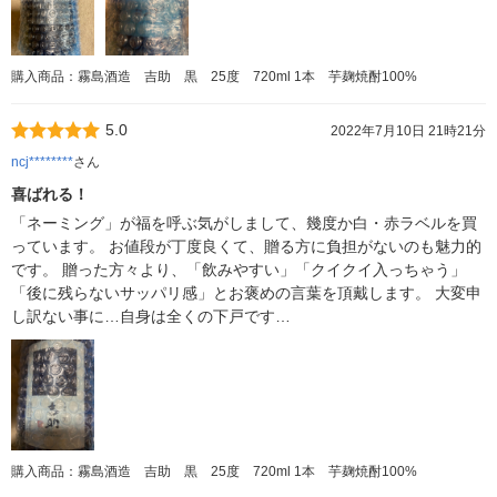
購入商品：霧島酒造 吉助 黒 25度 720ml 1本 芋麹焼酎100%
5.0
2022年7月10日 21時21分
ncj********
さん
喜ばれる！
「ネーミング」が福を呼ぶ気がしまして、幾度か白・赤ラベルを買
っています。 お値段が丁度良くて、贈る方に負担がないのも魅力的
です。 贈った方々より、「飲みやすい」「クイクイ入っちゃう」
「後に残らないサッパリ感」とお褒めの言葉を頂戴します。 大変申
し訳ない事に…自身は全くの下戸です…
購入商品：霧島酒造 吉助 黒 25度 720ml 1本 芋麹焼酎100%