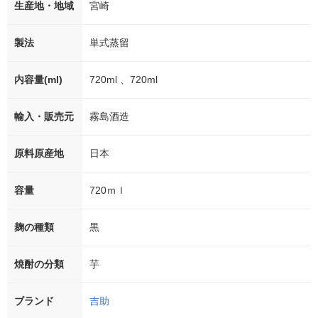
生産地・地域
宮崎
製法
単式蒸留
内容量(ml)
720ml 、720ml
輸入・販売元
霧島酒造
原料原産地
日本
容量
720ｍｌ
麹の種類
黒
焼酎の分類
芋
ブランド
吉助