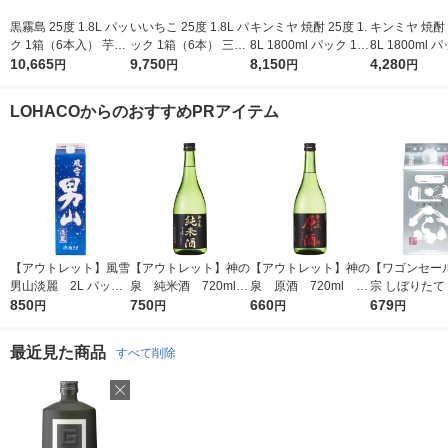
黒霧島 25度 1.8L パッ
いいちこ 25度 1.8L パ
キンミヤ 焼酎 25度 1.
キンミヤ 焼酎 2
ク 1箱（6本入） 芋焼
ック 1箱（6本） 三和
8L 1800ml パック 1セ
8L 1800ml 
酎 霧島酒造
10,665
酒類 麦焼酎
9,750
ット（6本） 宮崎本店
8,150
ット（3本） 
4,280
円
円
円
円
金宮 甲類
金宮 甲類
LOHACOからのおすすめPRアイテム
【アウトレット】風雪
【アウトレット】神の
【アウトレット】神の
【ワゴンセー
男山淡麗 2L パック
泉 純米酒 720ml 1
泉 原酒 720ml 1
宗 しぼりたて
850
1本 東亜酒造 日本酒
本 東亜酒造 日本酒
750
本 東亜酒造 日本酒
660
ック 900ml 
679
円
円
円
円
本 日本酒
最近見た商品
すべて削除