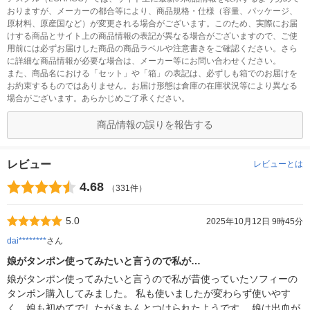
おりますが、メーカーの都合等により、商品規格・仕様（容量、パッケージ、
原材料、原産国など）が変更される場合がございます。このため、実際にお届
けする商品とサイト上の商品情報の表記が異なる場合がございますので、ご使
用前には必ずお届けした商品の商品ラベルや注意書きをご確認ください。さら
に詳細な商品情報が必要な場合は、メーカー等にお問い合わせください。
また、商品名における「セット」や「箱」の表記は、必ずしも箱でのお届けを
お約束するものではありません。お届け形態は倉庫の在庫状況等により異なる
場合がございます。あらかじめご了承ください。
商品情報の誤りを報告する
レビュー
レビューとは
4.68
（331件）
5.0
2025年10月12日 9時45分
dai********
さん
娘がタンポン使ってみたいと言うので私が…
娘がタンポン使ってみたいと言うので私が昔使っていたソフィーの
タンポン購入してみました。 私も使いましたが変わらず使いやす
く、娘も初めてでしたがきちんとつけられたようです。 娘は出血が