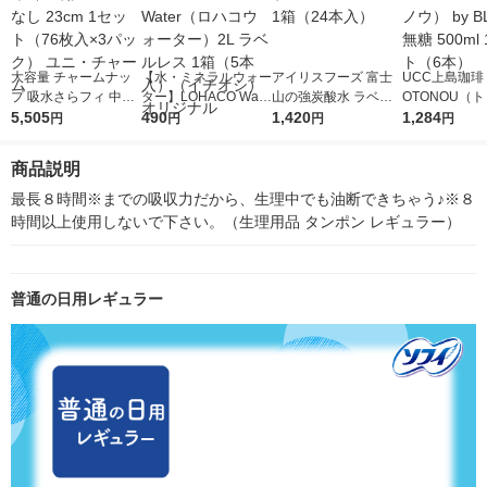
大容量 チャームナッ
【水・ミネラルウォー
アイリスフーズ 富士
UCC上島珈琲 
プ 吸水さらフィ 中量
ター】LOHACO Wate
山の強炭酸水 ラベル
OTONOU（
用 50cc 羽なし 23cm
5,505
r（ロハコウォータ
490
レス 500ml 1箱（24
1,420
ウ） by BLAC
1,284
円
円
円
円
1セット（76枚入×3パ
ー）2L ラベルレス 1
本入）
00ml 1セッ
ック） ユニ・チャー
箱（5本入）（イチオ
商品説明
ム
シ） オリジナル
最長８時間※までの吸収力だから、生理中でも油断できちゃう♪※８
時間以上使用しないで下さい。（生理用品 タンポン レギュラー）
普通の日用レギュラー