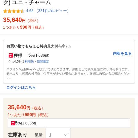
ク) ユニ・チャーム
4.68 （331件のレビュー）
35,640
円
（税込）
990
1つあたり
円
（税込）
お買い物でもらえる特典
最大付与率7%
内訳を見る
5
獲得
%
(1,636pt)
うち4.5%は
利用先・期間限定
ログイン&全額PayPay支払いで獲得できます。原則として税抜金額に対し付与されます。
表示よりも実際の付与数、付与率が少ない場合があります。詳細は内訳からご確認くださ
い。
ログインはこちら
35,640
円
（税込）
990
1つあたり
円
（税込）
5
%
(1,636pt)
在庫あり
1
数量