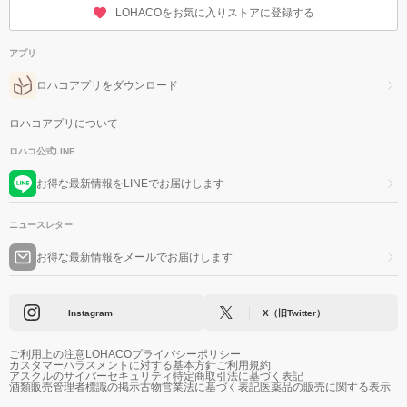
LOHACOをお気に入りストアに登録する
アプリ
ロハコアプリをダウンロード
ロハコアプリについて
ロハコ公式LINE
お得な最新情報をLINEでお届けします
ニュースレター
お得な最新情報をメールでお届けします
Instagram
X（旧Twitter）
ご利用上の注意
LOHACOプライバシーポリシー
カスタマーハラスメントに対する基本方針
ご利用規約
アスクルのサイバーセキュリティ
特定商取引法に基づく表記
酒類販売管理者標識の掲示
古物営業法に基づく表記
医薬品の販売に関する表示