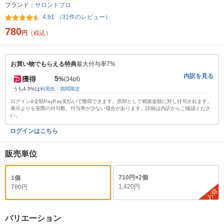
ブランド：
サロンドプロ
4.61 （31件のレビュー）
780
円
（税込）
お買い物でもらえる特典
最大付与率7%
内訳を見る
5
獲得
%
(34pt)
うち4.5%は
利用先・期間限定
ログイン&全額PayPay支払いで獲得できます。原則として税抜金額に対し付与されます。
表示よりも実際の付与数、付与率が少ない場合があります。詳細は内訳からご確認くださ
い。
ログインはこちら
販売単位
710円×2個
1個
1,420円
780円
お得
バリエーション