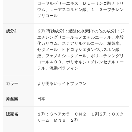
ローヤルゼリーエキス、ＤＬーリンゴ酸ナトリ
ウム、Ｌーアスコルビン酸、１，３ーブチレン
グリコール
成分2
２剤[有効成分]：過酸化水素[その他の成分]：ジ
エチレングリコールモノエチルエーテル、水酸
化カリウム、ステアリルアルコール、精製水、
セタノール、ヒドロキシエタンジホスホン酸
液、フェノキシエタノール、ポリエチレングリ
コール４００、ポリオキシエチレンセチルエー
テル、流動パラフィン
カラー
より明るいライトブラウン
原産国
日本
販売名
１剤：ＳヘアカラーＣＮ２ １剤２剤：ＯＸク
リーム ＭＮ６ ２剤