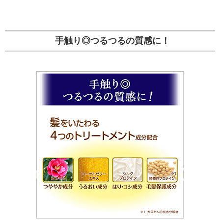
手触り◎つるつるの質感に！