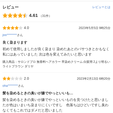
レビュー
レビューとは
4.61
（31件）
4.0
2023年5月5日 9時25分
jnn********
さん
良く染まります
初めて使用しましたが良く染まり 染めたあとのパサつきとかもなく
私にはあっていました 次は色を変えてみたいと思います
購入商品：サロンドプロ 無香料ヘアカラー 早染めクリーム 白髪用 2より明るい
ライトブラウン ダリヤ
2.0
2023年2月13日 6時20分
oha********
さん
髪を染めるときの臭いが嫌でやっといいも…
髪を染めるときの臭いが嫌でやっといいものを見つけたと思いまし
たが色はいまいち染まりにくいですし 色落ちはひどいですし臭わ
なくてもこれではダメだと思いました