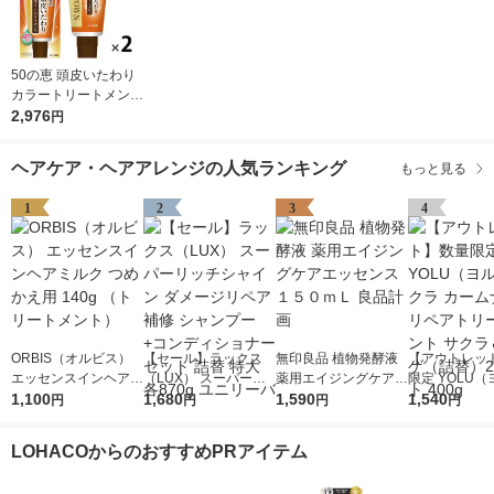
50の恵 頭皮いたわり
カラートリートメント
ダークブラウン 150g
2,976
円
1セット（2個） ロー
ト製薬
ヘアケア・ヘアアレンジの人気ランキング
もっと見る
1
2
3
4
ORBIS（オルビス）
【セール】ラックス
無印良品 植物発酵液
【アウトレッ
エッセンスインヘアミ
（LUX） スーパーリ
薬用エイジングケアエ
限定 YOLU
ルク つめかえ用 140g
1,100
ッチシャイン ダメー
1,680
ッセンス １５０ｍＬ
1,590
サクラ カーム
1,540
円
円
円
円
（トリートメント）
ジリペア 補修 シャン
良品計画
リペアトリー
プー+コンディショナ
サクラ＆ミュ
LOHACOからのおすすめPRアイテム
ー セット 詰替 特大 各
替）2個セット 
870g ユニリーバ