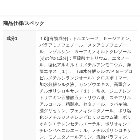
商品仕様/スペック
成分1
１剤[有効成分]：トルエンー２，５ージアミン、
パラアミノフェノール、メタアミノフェノー
ル、レゾルシン、５ーアミノオルトクレゾール
[その他の成分]：亜硫酸ナトリウム、エタノー
ル、塩化アルキルトリメチルアンモニウム、海
藻エキス（１）、（加水分解シルク/ＰＧープロ
ピルメチルシランジオール）クロスポリマー、
加水分解シルク液、カンゾウエキス、高重合メ
チルポリシロキサン（１）、常水、ジエチレン
トリアミン五酢酸五ナトリウム液、ステアリル
アルコール、精製水、セタノール、ツバキ油、
濃グリセリン、フェノキシエタノール、ポリ塩
化ジメチルジメチレンピロリジニウム液、ポリ
オキシエチレンセチルエーテル、ポリオキシエ
チレンベヘニルエーテル、メチルポリシロキサ
ン、モノエタノールアミン、流動パラフィン、