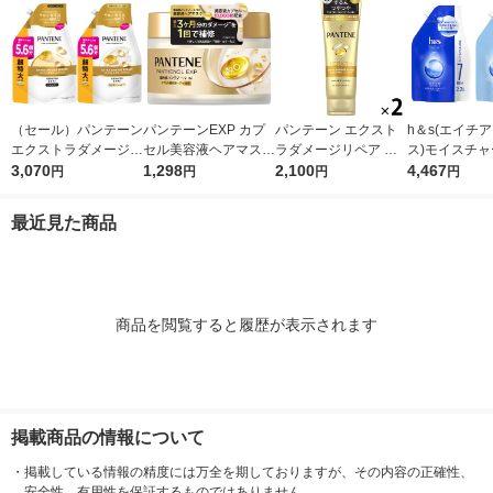
（セール）パンテーン
パンテーンEXP カプ
パンテーン エクスト
h＆s(エイチ
エクストラダメージリ
セル美容液ヘアマスク
ラダメージリペア 洗
ス)モイスチャ
ペア シャンプー + コ
3,070
170g P＆G
1,298
い流すトリートメント
2,100
ンプー 2.2L 
4,467
円
円
円
円
ンディショナー 超特
特大サイズ 300g しっ
ィショナー 2.2
大1.7L 2個セット P＆
とり 2個 P＆G
替えセット 超
最近見た商品
G
＆G
商品を閲覧すると履歴が表示されます
掲載商品の情報について
・
掲載している情報の精度には万全を期しておりますが、その内容の正確性、
安全性、有用性を保証するものではありません。