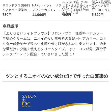
サロンドプロ 無香料
HAKU（ハク） メラ
【水・ミネラルウォー
アタックゼロ（A
ヘアカラー 早染めク
ノフォーカスＩＶ 4
ター】LOHACO Wate
ZERO) ドラ
リーム 白髪用 3明る
780
5ｇ 資生堂 おまけ
11,000
r（ロハコウォータ
490
詰め替え メガ
5,820
円
円
円
円
いライトブラウン ダ
付き
ー）2L ラベルレス 1
ボ 2300g 1
リヤ
箱（5本入）（イチオ
個入) 洗濯洗剤
商品説明
シ） オリジナル
【より明るいライトブラウン】サロンドプロ　無香料ヘアカラー　
早染めクリームは、ニオイのない無香料の白髪用ヘアカラー。コネ
クター成分配合で髪の生え際や分け目がきれいに染まります。必要
な量だけムダ無く使えるクリームタイプ。はり・コシ成分（高分子
シルクプロテイン配合）でいきいきした髪に！
ツンとするニオイのない成分だけで作った白髪染め