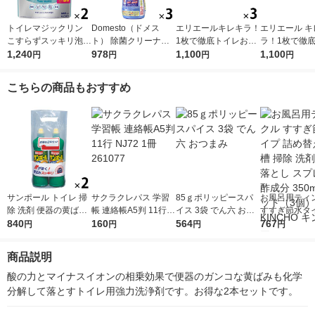
トイレマジックリン
Domesto（ドメス
エリエールキレキラ！
エリエール キ
こすらずスッキリ泡パ
ト） 除菌クリーナー
1枚で徹底トイレお掃
ラ！1枚で徹
ック シトラスサボン
1,240
本体 500ml １セット
978
除シート シトラスミ
1,100
おそうじシート
1,100
円
円
円
円
の香り 詰め替え 660
（3本） 【ウイルス対
ント 詰替 1セット（3
ズ 詰め替え 
ml 1セット（2個） 花
策】【次亜塩素酸ナト
個）除菌99.9％ 大王
（3パック） 除
こちらの商品もおすすめ
王
リウム】 ユニリーバ
製紙（イチオシ）
9％・消臭・
臭 大王製紙
サンポール トイレ 掃
サクラクレパス 学習
85ｇポリッピースパ
お風呂用ティ
除 洗剤 便器の黄ばみ
帳 連絡帳A5判 11行 N
イス 3袋 でん六 おつ
すすぎ節水タイ
尿石除去 500mL 2本
840
J72 1冊 261077
160
まみ
564
め替え用 浴槽 
767
円
円
円
円
パック（2本×2） KIN
剤 水垢落とし
CHO キンチョー
ー お酢成分 35
商品説明
セット（3個）K
O キンチョー
酸の力とマイナスイオンの相乗効果で便器のガンコな黄ばみも化学
分解して落とすトイレ用強力洗浄剤です。お得な2本セットです。