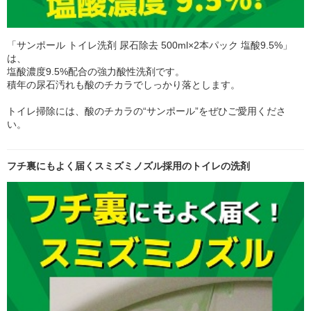
「サンポール トイレ洗剤 尿石除去 500ml×2本パック 塩酸9.5%」
は、
塩酸濃度9.5%配合の強力酸性洗剤です。
積年の尿石汚れも酸のチカラでしっかり落とします。
トイレ掃除には、酸のチカラの“サンポール”をぜひご愛用くださ
い。
フチ裏にもよく届くスミズミノズル採用のトイレの洗剤