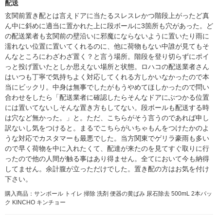
配送
玄関前置き配とは言えドアに当たるスレスレかつ階段上がったど真
ん中に斜めに適当に置かれた上に段ボールに3箇所も穴があった。ど
の配送業者も玄関前の壁沿いに邪魔にならないように置いたり雨に
濡れない位置に置いてくれるのに、他に荷物もない中誰が見てもそ
んなところにわざわざ置く？と言う場所。階段を登り切らずにポイ
っと投げ置いたとしか思えない場所と状態。ロハコの配送業者さん
はいつも丁寧で気持ちよく対応してくれる方しかいなかったので本
当にビックリ。中身は無事でしたがもうやめてほしかったので問い
合わせをしたら「配送業者に確認したらそんなドアにぶつかる位置
には置いてないしそんな置き方もしてない。段ボールも配送する時
は穴など無かった。」と。ただ、こちらがそう言うのであれば申し
訳ないし気をつけると。まるでこちらがいちゃもんをつけたかのよ
うな対応でカスタマーも最悪でした。当方関東でゲリラ豪雨も多い
ので早く荷物を中に入れたくて、配達が来たのを見てすぐ取りに行
ったので他の人間が触る事はあり得ません。全てにおいて今も納得
してません。余計腹が立っただけでした。置き配の方はお気を付け
下さい。
購入商品：サンポール トイレ 掃除 洗剤 便器の黄ばみ 尿石除去 500mL 2本パッ
ク KINCHO キンチョー