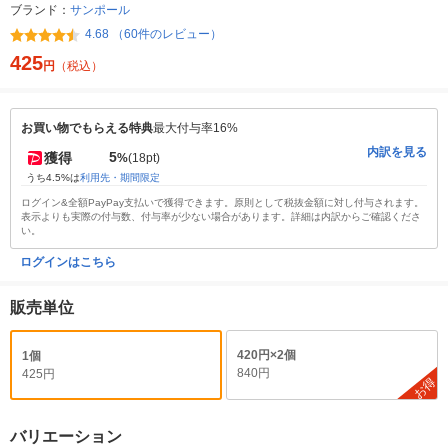
ブランド：
サンポール
4.68 （60件のレビュー）
425
円
（税込）
お買い物でもらえる特典
最大付与率16%
内訳を見る
5
獲得
%
(18pt)
うち4.5%は
利用先・期間限定
ログイン&全額PayPay支払いで獲得できます。原則として税抜金額に対し付与されます。
表示よりも実際の付与数、付与率が少ない場合があります。詳細は内訳からご確認くださ
い。
ログインはこちら
販売単位
420円×2個
1個
840円
425円
お得
バリエーション