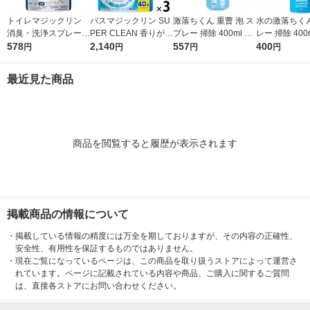
トイレマジックリン
バスマジックリン SU
激落ちくん 重曹 泡 ス
水の激落ちくん
消臭・洗浄スプレー
PER CLEAN 香りが残
プレー 掃除 400ml レ
レー 掃除 400
除菌・抗菌 クリーン
578
らない 詰め替え 超特
2,140
ック (C00132)
557
ク
400
円
円
円
円
ミント 詰め替え 800
大 1200ml 1セット
ml 大容量 1個 花王
（3個） 花王
最近見た商品
商品を閲覧すると履歴が表示されます
掲載商品の情報について
・
掲載している情報の精度には万全を期しておりますが、その内容の正確性、
安全性、有用性を保証するものではありません。
・
現在ご覧になっているページは、この商品を取り扱うストアによって運営さ
れています。ページに記載されている内容や商品、ご購入に関するご質問
は、直接各ストアにお問い合わせください。