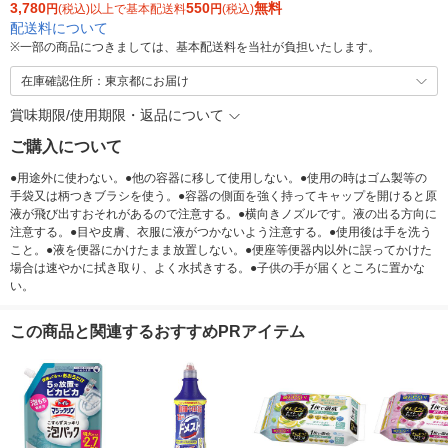
3,780
550
無料
円
(税込)以上で基本配送料
円
(税込)
配送料について
※
一部の商品につきましては、基本配送料を当社が負担いたします。
在庫確認住所：東京都にお届け
賞味期限/使用期限・返品について
ご購入について
●用途外に使わない。●他の容器に移して使用しない。●使用の時はゴム製等の
手袋又は柄つきブラシを使う。●容器の側面を強く持ってキャップを開けると原
液が飛び出すおそれがあるので注意する。●横向きノズルです。液の出る方向に
注意する。●目や皮膚、衣服に液がつかないよう注意する。●使用後は手を洗う
こと。●液を便器にかけたまま放置しない。●便座等便器内以外に誤ってかけた
場合は速やかに拭き取り、よく水拭きする。●子供の手が届くところに置かな
い。
この商品と関連するおすすめPRアイテム