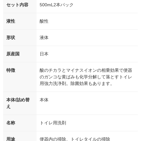
セット内容
500mL2本パック
液性
酸性
形状
液体
原産国
日本
特徴
酸のチカラとマイナスイオンの相乗効果で便器
のガンコな黄ばみも化学分解して落とすトイレ
用強力洗浄剤。除菌効果もあります。
本体/詰め替
本体
え
名称
トイレ用洗剤
用途
便器内の掃除、トイレタイルの掃除