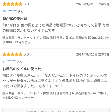
5.0
2025年3月28日 7時29分
miu********
さん
我が家の愛用日
匂いが好き 他の同じような商品は塩素系の匂いがキツくて苦手 毎朝
の掃除に欠かせないアイテムです
購入商品：サンポール トイレ 掃除 洗剤 便器の黄ばみ 尿石除去 500mL 2本パッ
ク KINCHO キンチョー
5.0
2024年8月25日 22時6分
s_j********
さん
お風呂のタイルに使った
前にタイル職人さんが、「なんだかんだ、トイレのサンポールって
やつが一番タイル汚れに効くよ！」と仰る通り目地が白く綺麗にな
ったので驚きました。 もう！すごい！
購入商品：サンポール トイレ 掃除 洗剤 便器の黄ばみ 尿石除去 500mL 2本パッ
ク KINCHO キンチョー