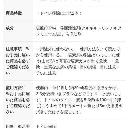
商品特徴
・トイレ掃除にこれ1本！
成分
塩酸(9.5%)、界面活性剤(アルキルトリメチルア
ンモニウム塩)、洗浄助剤
注意事項 ※
・用途外に使わない。・使用方法をよく読んで
お手元に届い
から使用する。・塩素系の製品といっしょに使
た商品を必ず
う(まぜる)と有害な塩素ガスが出て危険。・危
ご確認くださ
険：重篤な皮膚の薬傷・目の損傷・目に注意・
い
子供に注意
使用方法1
便器内：1回2押し(約20ml)程度の原液をかけ、
※お手元に届
2-3分後柄つきブラシなどでこすり、水洗いしま
いた商品を必
す。トイレのタイル：液を5-6倍(水100mlに2押
ずご確認くだ
し)にうすめて1平方メートル当たり5ml使用後水
さい
拭きまたは水を流します。
用途 ※お手
トイレ掃除