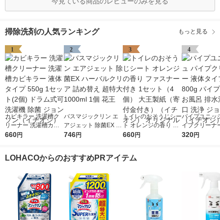
今見ている商品のレビューのみを見る
掃除洗剤の人気ランキング
もっと見る
1
2
3
4
カビキラー 洗濯槽ク
バスマジックリン エ
トイレのおそうじシー
パイプユニッシ
リーナー 洗濯槽カビ
アジェット 除菌EX ハ
ト オレンジの香り フ
イプクリーナー
キラー 液体タイプ 55
660
ーバルクリア 詰め替
746
ァスナー付き 1セット
660
タイプ 800g
320
円
円
円
円
0g 1セット(2個) ドラ
え 超特大 1000ml 1個
（4個） 大王製紙（寄
除 お風呂 排水
ム式可 洗濯機 除菌 ジ
花王
付金付き）（イチオ
口 洗浄 ジョ
LOHACOからのおすすめPRアイテム
ョンソン（イチオシ）
シ） オリジナル
（イチオシ）