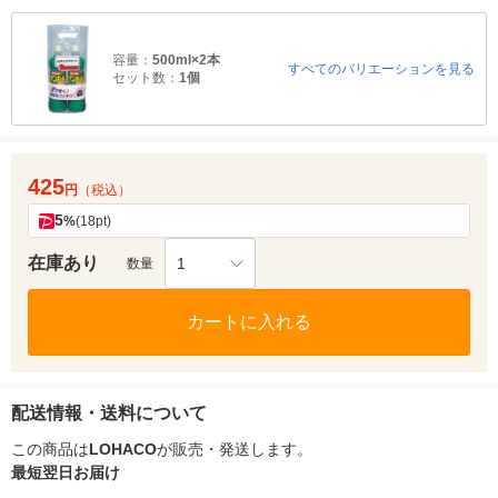
容量：
500ml×2本
すべてのバリエーションを見る
セット数：
1個
425
円
（税込）
5
%
(18pt)
在庫あり
1
数量
カートに入れる
配送情報・送料について
この商品は
LOHACO
が販売・発送します。
最短翌日お届け