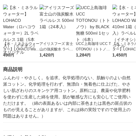
【水・ミネラルウォー
アイリスフーズ 富士
UCC上島珈琲 UCC T
【水・ミネラ
ター】LOHACO Wate
山の強炭酸水 ラベル
OTONOU（トトノ
ター】LOHACO
r（ロハコウォータ
490
レス 500ml 1箱（24
1,420
ウ） by BLACK無糖 5
1,284
r 410ml 1箱
1,450
円
円
円
円
ー）2L ラベルレス 1
本入）
00ml 1セット（6本）
入）ラベルレ
箱（5本入）（イチオ
オシ） オリジ
商品説明
シ） オリジナル
ふんわり・やさしく。を追求。化学処理のない、肌触りのよい自然
派コットン。化学処理を行わず、無漂白・無着色に仕上げた、やさ
しい肌ざわりのスキンケア用コットン。原料には、農薬や化学肥料
を使わずに生産した綿を使用。肌が敏感な方にも安心してご使用い
ただけます。 （綿の表面あるいは内部に茶色または黒色の斑点状の
ものが見えることがありますが、これは綿の実殻ですので使用上の
問題はありません。）