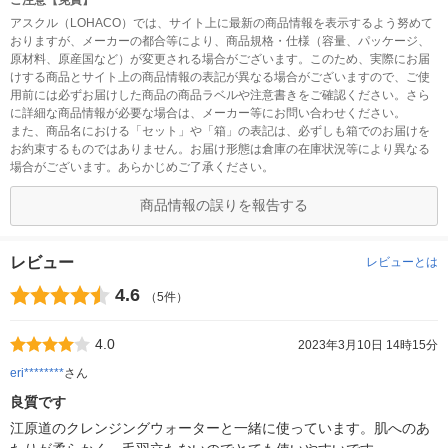
ご注意【免責】
アスクル（LOHACO）では、サイト上に最新の商品情報を表示するよう努めて
おりますが、メーカーの都合等により、商品規格・仕様（容量、パッケージ、
原材料、原産国など）が変更される場合がございます。このため、実際にお届
けする商品とサイト上の商品情報の表記が異なる場合がございますので、ご使
用前には必ずお届けした商品の商品ラベルや注意書きをご確認ください。さら
に詳細な商品情報が必要な場合は、メーカー等にお問い合わせください。
また、商品名における「セット」や「箱」の表記は、必ずしも箱でのお届けを
お約束するものではありません。お届け形態は倉庫の在庫状況等により異なる
場合がございます。あらかじめご了承ください。
商品情報の誤りを報告する
レビュー
レビューとは
4.6
（5件）
4.0
2023年3月10日 14時15分
eri********
さん
良質です
江原道のクレンジングウォーターと一緒に使っています。肌へのあ