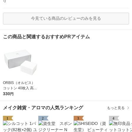
り
今見ている商品のレビューのみを見る
この商品と関連するおすすめPRアイテム
ORBIS（オルビス）
コットン 40枚入 高級
綿100％
330
円
メイク雑貨・アロマの人気ランキング
もっと見る
1
2
3
4