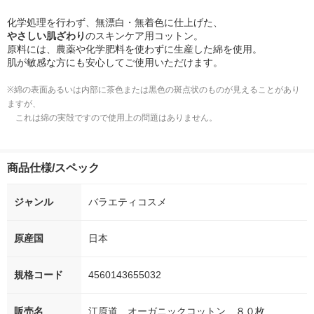
化学処理を行わず、無漂白・無着色に仕上げた、
やさしい肌ざわり
のスキンケア用コットン。
原料には、農薬や化学肥料を使わずに生産した綿を使用。
肌が敏感な方にも安心してご使用いただけます。
※綿の表面あるいは内部に茶色または黒色の斑点状のものが見えることがあり
ますが、
これは綿の実殻ですので使用上の問題はありません。
商品仕様/スペック
ジャンル
バラエティコスメ
原産国
日本
規格コード
4560143655032
販売名
江原道 オーガニックコットン ８０枚