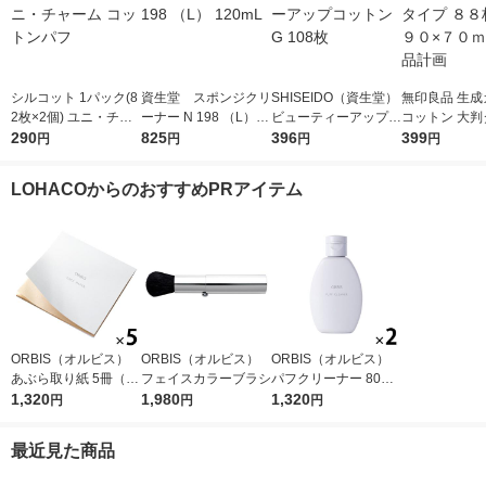
シルコット 1パック(8
資生堂 スポンジクリ
SHISEIDO（資生堂）
無印良品 生成
2枚×2個) ユニ・チャ
ーナー N 198 （L） 1
ビューティーアップコ
コットン 大判
ーム コットンパフ
290
20mL
825
ットン G 108枚
396
８８枚入 約９
399
円
円
円
円
ｍｍ 良品計画
LOHACOからのおすすめPRアイテム
ORBIS（オルビス）
ORBIS（オルビス）
ORBIS（オルビス）
あぶら取り紙 5冊（30
フェイスカラーブラシ
パフクリーナー 80mL
枚×5冊）
1,320
1,980
×2個
1,320
円
円
円
最近見た商品