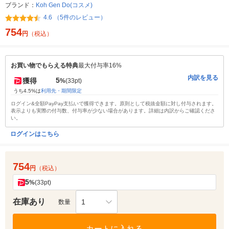
ブランド：
Koh Gen Do(コスメ)
4.6 （5件のレビュー）
754
円
（税込）
お買い物でもらえる特典
最大付与率16%
内訳を見る
5
獲得
%
(33pt)
うち4.5%は
利用先・期間限定
ログイン&全額PayPay支払いで獲得できます。原則として税抜金額に対し付与されます。
表示よりも実際の付与数、付与率が少ない場合があります。詳細は内訳からご確認くださ
い。
ログインはこちら
754
円
（税込）
5
%
(33pt)
在庫あり
1
数量
カートに入れる