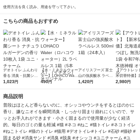
使用方法を良く読み、用途を守って下さい。
こちらの商品もおすすめ
デオトイレ ふんわり
【水・ミネラルウォー
アイリスフーズ 富士
【アウトレッ
香る 消臭・抗菌シー
ター】LOHACO Wate
山の強炭酸水 ラベル
米切替特価】
ト ナチュラルガーデ
1,023
r（ロハコウォータ
490
レス 500ml 1箱（24
1,420
ななつぼし 無洗
2,980
円
円
円
円
ンの香り 10枚入 1袋
ー）2L ラベルレス 1
本入）
g 1袋 令和7年
ユニ・チャーム
箱（5本入）（イチオ
徳神糧 オリジ
商品説明
シ） オリジナル
普段はほとんど香らないのに、オシッコやウンチをするとほのかに
香り、嫌なニオイを瞬間消臭・しっかり固まり崩れにくいので、サ
ッとお手入れができます・小さく固まるので使用量が少なく経済
的。毎日のゴミの量も軽減 #猫 #ネコ #ねこ #猫トイレ #ネコトイレ 
#ねこトイレ #猫のトイレ #猫用 #デオトイレ#トイレ #石砂 #猫砂 #
固まる砂 #消臭サンド #消臭 #脱臭 #オシッコ #ユニチャーム #ユ