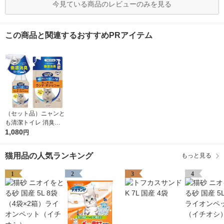
今見ている商品のレビューのみを見る
この商品と関連するおすすめPRアイテム
（セット品）ニャンと
も清潔トイレ 消臭プ
ロフェッショナル 猫
1,080
円
用 スプレー フレッシ
ュグリーンの香り 本
猫用品の人気ランキング
もっと見る
体270ml＋詰替240ml
まとめ買い
1
2
3
4