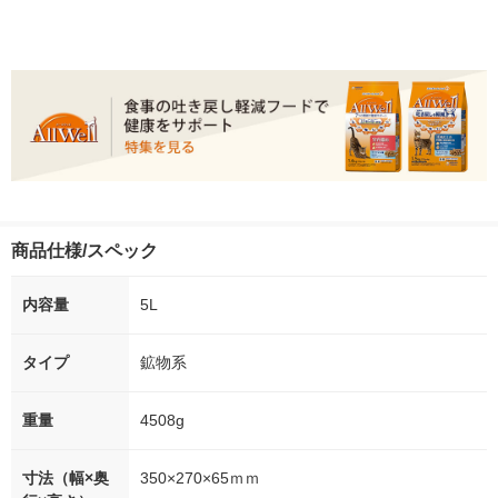
商品仕様/スペック
内容量
5L
タイプ
鉱物系
重量
4508g
寸法（幅×奥
350×270×65ｍｍ