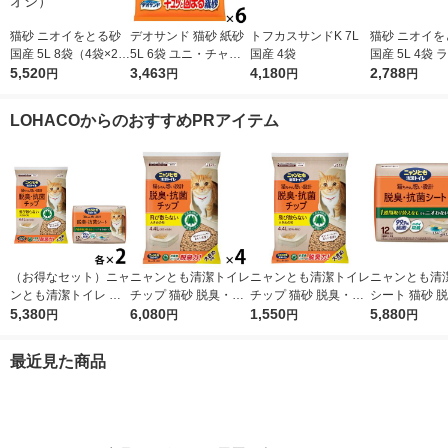
猫砂 ニオイをとる砂
デオサンド 猫砂 紙砂
トフカスサンドK 7L
猫砂 ニオイを
国産 5L 8袋（4袋×2
5L 6袋 ユニ・チャー
国産 4袋
国産 5L 4袋
箱）ライオンペット
5,520
ム まとめ買い
3,463
4,180
ペット（イチ
2,788
円
円
円
円
（イチオシ）
LOHACOからのおすすめPRアイテム
（お得なセット）ニャ
ニャンとも清潔トイレ
ニャンとも清潔トイレ
ニャンとも清
ンとも清潔トイレ 脱
チップ 猫砂 脱臭・抗
チップ 猫砂 脱臭・抗
シート 猫砂 
臭・抗菌チップ 大き
5,380
菌チップ 大きめの粒
6,080
菌チップ 大きめの粒
1,550
菌シート 大容量
5,880
円
円
円
円
めの粒 4.4L ＋ シート
大容量 4.4L 4袋 まと
大容量 4.4L 1袋（イ
入 4袋 まとめ
12枚 各2袋 大容量 猫
め買い（イチオシ）
チオシ）
最近見た商品
用 エステー