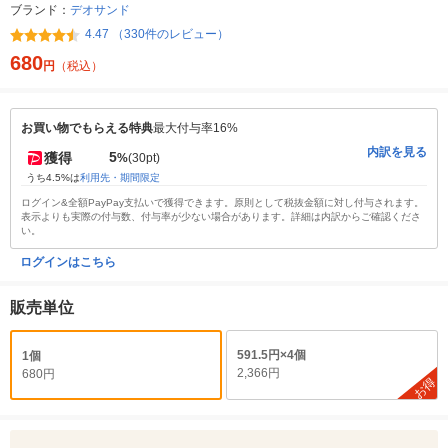
ブランド：
デオサンド
4.47 （330件のレビュー）
680
円
（税込）
お買い物でもらえる特典
最大付与率16%
内訳を見る
5
獲得
%
(30pt)
うち4.5%は
利用先・期間限定
ログイン&全額PayPay支払いで獲得できます。原則として税抜金額に対し付与されます。
表示よりも実際の付与数、付与率が少ない場合があります。詳細は内訳からご確認くださ
い。
ログインはこちら
販売単位
591.5円×4個
1個
2,366円
680円
お得