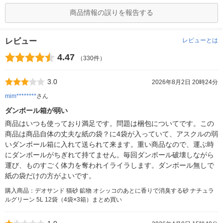
商品情報の誤りを報告する
レビュー
レビューとは
4.47
（330件）
3.0
2026年8月2日 20時24分
mim********
さん
ダンボール箱が弱い
商品はいつも使っており満足です。問題は梱包についてです。この
商品は商品自体の丈夫な紙の袋？に4袋が入っていて、アスクルの弱
いダンボール箱に入れて送られて来ます。重い商品なので、運ぶ時
にダンボールがちぎれて持てません。毎回ダンボール破壊しながら
運び、ものすごく体力を奪われイライラします。ダンボール無しで
紙の袋だけの方がよいです。
購入商品：デオサンド 猫砂 鉱物 オシッコのあとに香りで消臭する砂 ナチュラ
ルグリーン 5L 12袋（4袋×3箱）まとめ買い