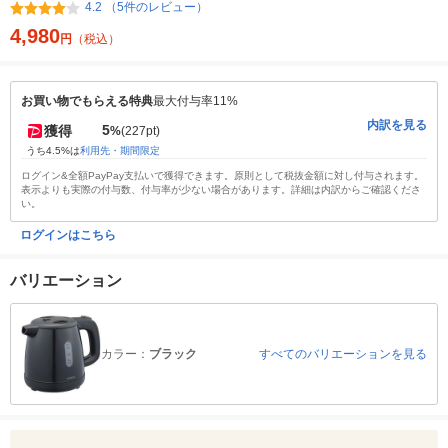
4.2 （5件のレビュー）
4,980
円
（税込）
お買い物でもらえる特典
最大付与率11%
内訳を見る
5
獲得
%
(227pt)
うち4.5%は
利用先・期間限定
ログイン&全額PayPay支払いで獲得できます。原則として税抜金額に対し付与されます。
表示よりも実際の付与数、付与率が少ない場合があります。詳細は内訳からご確認くださ
い。
ログインはこちら
バリエーション
カラー：
ブラック
すべてのバリエーションを見る