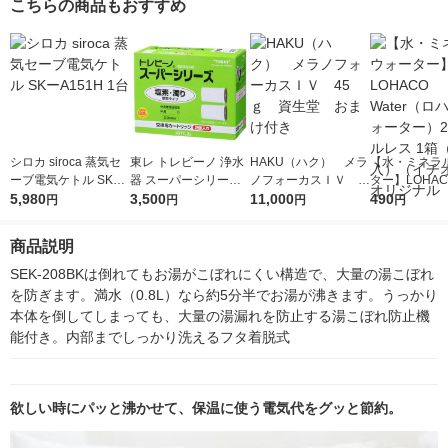
こちらの商品もおすすめ
シロカ siroca 蒸気セ
東レ トレビーノ 浄水
HAKU（ハク） メラ
【水・ミネラ
ーブ電気ケトル SKー
器 スーパーシリーズ
ノフォーカスＩＶ 4
ター】LOHACO
A151H 1台
5,980
交換用 カートリッジ
3,500
5ｇ 資生堂 おまけ
11,000
r（ロハコウォ
490
円
円
円
円
塩素・濁り除去 2個入
付き
ー）2L ラベル
STC2J 蛇口 直結型 日
箱（5本入）
商品説明
本製
シ） オリジナ
SEK-208BKは倒れてもお湯がこぼれにくい構造で、大量の湯こぼれ
を防ぎます。満水（0.8L）なら約5分半でお湯が沸きます。うっかり
本体を倒してしまっても、大量の湯漏れを防止する湯こぼれ防止機
能付き。内部までしっかり洗えるフタ着脱式
欲しい時にパッと沸かせて、保温に使う電気代をグッと節約。