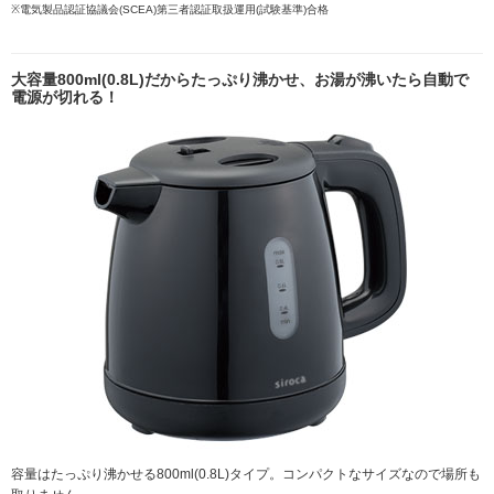
※電気製品認証協議会(SCEA)第三者認証取扱運用(試験基準)合格
大容量800ml(0.8L)だからたっぷり沸かせ、お湯が沸いたら自動で
電源が切れる！
容量はたっぷり沸かせる800ml(0.8L)タイプ。コンパクトなサイズなので場所も