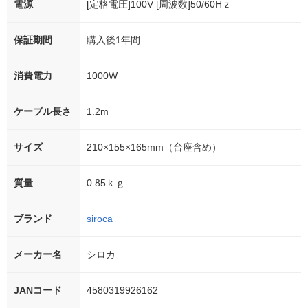
電源
[定格電圧]100V [周波数]50/60Hｚ
保証期間
購入後1年間
消費電力
1000W
ケーブル長さ
1.2m
サイズ
210×155×165mm（台座含め）
質量
0.85ｋｇ
ブランド
siroca
メーカー名
シロカ
JANコード
4580319926162