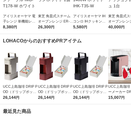
アイリスオーヤマ 電
東芝 角皿式スチーム
アイリスオーヤマ IH
東芝 角皿式ス
子レンジ 単機能レン
オーブンレンジ ER-Y
コンロ IHクッキング
オーブンレンジ
ジ 17L ターンテーブ
8,380
60(W) グランホワイト
26,300
ヒーター 1400W ホワ
5,580
D100A(H) 
40,000
円
円
円
円
ル IMB-T178-W ホワ
1個
イト IHK-T35-W
レージュ 1台
イト
LOHACOからのおすすめPRアイテム
UCC上島珈琲 DRIP P
UCC上島珈琲 DRIP P
UCC上島珈琲 DRIP P
UCC上島珈琲
OD（ドリップポッ
OD（ドリップポッ
OD（ドリップポッ
ーメーカー DRI
ド）YOUBI（ヨウ
26,144
ド）YOUBI（ヨウ
26,144
ド）YOUBI（ヨウ
26,144
D（ドリップ
15,007
円
円
円
円
ビ）スチームホワイト
ビ）ラッカーレッド 8
ビ）ブラック 890352
DP3アッシュ
890350 1台 テイステ
90351 1台 テイスティ
1台 テイスティングキ
+カプセル（
最近見た商品
ィングキット付
ングキット付
ット付
ルブレンド、
レンド） 限定