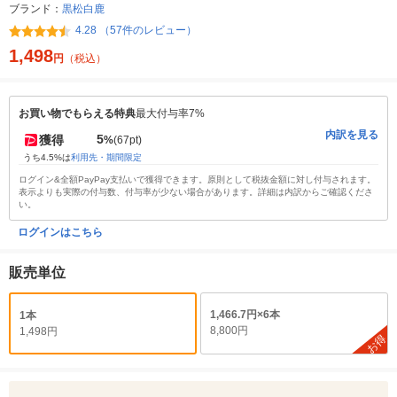
ブランド：
黒松白鹿
4.28 （57件のレビュー）
1,498
円
（税込）
お買い物でもらえる特典
最大付与率7%
内訳を見る
5
獲得
%
(67pt)
うち4.5%は
利用先・期間限定
ログイン&全額PayPay支払いで獲得できます。原則として税抜金額に対し付与されます。
表示よりも実際の付与数、付与率が少ない場合があります。詳細は内訳からご確認くださ
い。
ログインはこちら
販売単位
1,466.7円×6本
1本
8,800円
1,498円
お得