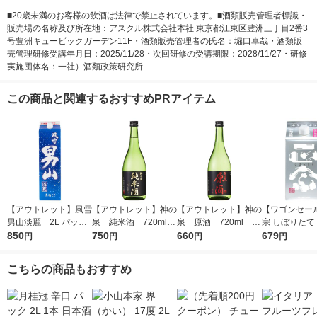
■20歳未満のお客様の飲酒は法律で禁止されています。■酒類販売管理者標識・
販売場の名称及び所在地：アスクル株式会社本社 東京都江東区豊洲三丁目2番3
号豊洲キュービックガーデン11F・酒類販売管理者の氏名：堀口卓哉・酒類販
売管理研修受講年月日：2025/11/28・次回研修の受講期限：2028/11/27・研修
実施団体名：一社）酒類政策研究所
この商品と関連するおすすめPRアイテム
【アウトレット】風雪
【アウトレット】神の
【アウトレット】神の
【ワゴンセー
男山淡麗 2L パック
泉 純米酒 720ml 1
泉 原酒 720ml 1
宗 しぼりたて
850
1本 東亜酒造 日本酒
本 東亜酒造 日本酒
750
本 東亜酒造 日本酒
660
ック 900ml 
679
円
円
円
円
本 日本酒
こちらの商品もおすすめ