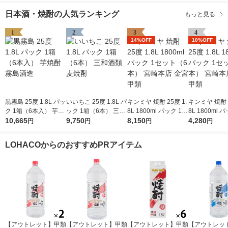
日本酒・焼酎の人気ランキング
もっと見る
1
2
3
4
14%OFF
10%OFF
黒霧島 25度 1.8L パッ
いいちこ 25度 1.8L パ
キンミヤ 焼酎 25度 1.
キンミヤ 焼酎 2
ク 1箱（6本入） 芋焼
ック 1箱（6本） 三和
8L 1800ml パック 1セ
8L 1800ml 
酎 霧島酒造
10,665
酒類 麦焼酎
9,750
ット（6本） 宮崎本店
8,150
ット（3本） 
4,280
円
円
円
円
金宮 甲類
金宮 甲類
LOHACOからのおすすめPRアイテム
【アウトレット】甲類
【アウトレット】甲類
【アウトレット】甲類
【アウトレッ