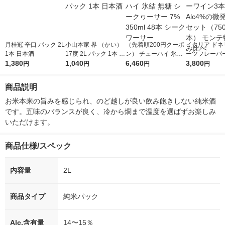
月桂冠 辛口 パック 2L
小山本家 界 （かい）
（先着順200円クーポ
イタリア ドネ
1本 日本酒
17度 2L パック 1本 日
ン） チューハイ 氷結
ーツフレーバ
1,380
本酒
1,040
無糖 シークヮーサー
6,460
3本 低Alc4
3,800
円
円
円
円
7% 350ml 48本 シー
1セット（750m
クワーサー
本） モンテ物
商品説明
比べ
お米本来の旨みを感じられ、のど越しが良い飲み飽きしない純米酒
です。五味のバランスが良く、冷から燗まで温度を選ばずお楽しみ
いただけます。
商品仕様/スペック
内容量
2L
商品タイプ
純米パック
Alc.含有量
14〜15％