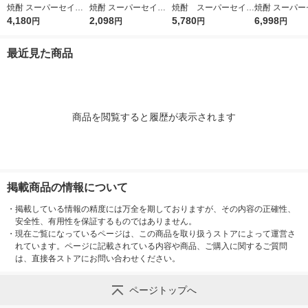
焼酎 スーパーセイカ
焼酎 スーパーセイカ
焼酎 スーパーセイカ
焼酎 スーパー
25度 4L 1セット（2
4,180
25度 4L 1本 東亜酒造
2,098
25度 1.8L 1800ml
5,780
20度 4L 1セ
6,998
円
円
円
円
本） 東亜酒造
パック 1セット（6
×4） 東亜酒
本） 東亜酒造
最近見た商品
商品を閲覧すると履歴が表示されます
掲載商品の情報について
・
掲載している情報の精度には万全を期しておりますが、その内容の正確性、
安全性、有用性を保証するものではありません。
・
現在ご覧になっているページは、この商品を取り扱うストアによって運営さ
れています。ページに記載されている内容や商品、ご購入に関するご質問
は、直接各ストアにお問い合わせください。
ページトップへ