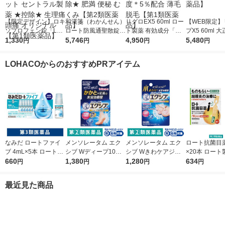
【限定デザイン】ロキ
和漢箋（わかんせん）
リグロEX5 60ml ロー
【WEB限定】
ソプロフェン錠「L
ロート防風通聖散錠満
ト製薬 有効成分「ミ
プX5 60ml 
S」 解熱鎮痛剤 12錠
1,330
量a 372錠 ロート製薬
5,746
ノキシジル」を国内最
4,950
ミノキシジル 
5,480
円
円
円
円
5袋セット セントラル
★控除★ 肥満 便秘 む
大濃度＊5％配合 薄毛
【第1類医薬
製薬 ★控除★ 生理痛
くみ【第2類医薬品】
脱毛【第1類医薬品】
LOHACOからのおすすめPRアイテム
頭痛 オリジナル【第1
類医薬品】
なみだ ロートファイ
メンソレータム エク
メンソレータム エク
ロート抗菌目薬i 
ブ 4mL×5本 ロート製
シブ Wディープ10ク
シブ Wきわケアジェ
×20本 ロート
薬 目薬 乾き目 疲れ目
660
リーム ロート製薬★
1,380
ル 15g ロート製薬 ★
1,280
薬 ものもらい
634
円
円
円
円
【第3類医薬品】
控除★ 塗り薬 水虫治
控除★ 塗り薬 爪周り
使い切り 目の
療薬 せっけんの香り
の水虫治療薬【指定第
（イチオシ）
最近見た商品
（イチオシ）【指定第
2類医薬品】
医薬品】
2類医薬品】