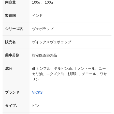
内容量
100g 、100g
製造国
インド
シリーズ名
ヴェポラッブ
販売名
ヴイックスヴェポラッブ
薬事分類
指定医薬部外品
成分
dl-カンフル、テルビン油、l-メントール、ユー
カリ油、ニクズク油、杉葉油、チモール、ワセ
リン
ブランド
VICKS
タイプ:
ビン