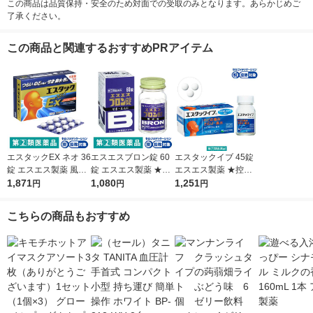
この商品は品質保持・安全のため対面での受取のみとなります。あらかじめご
了承ください。
この商品と関連するおすすめPRアイテム
エスタックEX ネオ 36
エスエスブロン錠 60
エスタックイブ 45錠
錠 エスエス製薬 風邪
錠 エスエス製薬 ★控
エスエス製薬 ★控除
薬 のどの痛み、鼻
1,871
除★ せき たん【指定
1,080
★ 風邪薬 のどの痛
1,251
円
円
円
水、熱、せき ★控除
第2類医薬品】
み、熱、せき、鼻水
★【指定第2類医薬
【指定第2類医薬品】
こちらの商品もおすすめ
品】