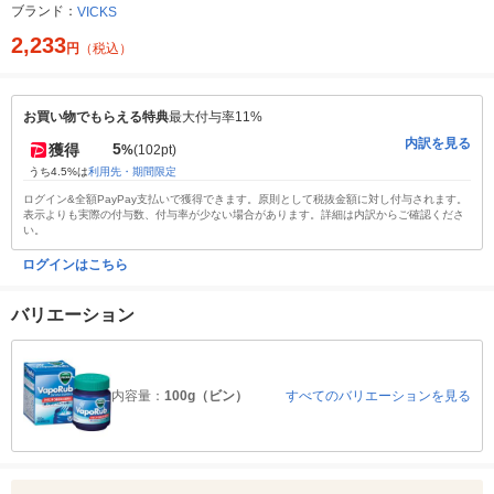
ブランド：
VICKS
2,233
円
（税込）
お買い物でもらえる特典
最大付与率11%
内訳を見る
5
獲得
%
(102pt)
うち4.5%は
利用先・期間限定
ログイン&全額PayPay支払いで獲得できます。原則として税抜金額に対し付与されます。
表示よりも実際の付与数、付与率が少ない場合があります。詳細は内訳からご確認くださ
い。
ログインはこちら
バリエーション
内容量：
100g（ビン）
すべてのバリエーションを見る