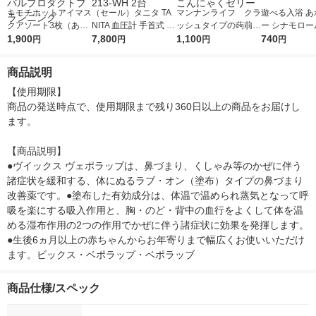
キモチホットアイマス
（セール）タニタ TA
マンナンライフ クラ
遊べる入浴 あ
クアソート3枚（あり
NITA 血圧計 手首式 コ
ッシュタイプの蒟蒻畑
ー シナモロー
がとうございます）1
1,900
ンパクト 小型 持ち運
7,800
ライト ぶどう味 6
1,100
クの香り 160m
740
円
円
円
円
セット（1個×3） グロ
び 簡単操作 ホワイト
個 ゼリー飲料 こん
アース製薬
ーバルプロダクトプラ
BP-213-WH 2台
にゃくゼリー
商品説明
ンニング
【使用期限】

商品の発送時点で、使用期限まで残り360日以上の商品をお届けし
ます。

【商品説明】

●ヴイックス ヴェポラッブは、鼻づまり、くしゃみ等のかぜに伴う
諸症状を緩和する、体にぬるラブ・オン（塗布）タイプの鼻づまり
改善薬です。●塗布した有効成分は、体温で温められ蒸気となって呼
吸を楽にする吸入作用と、胸・のど・背中の血行をよくして体を温
める湿布作用の2つの作用でかぜに伴う諸症状に効果を発揮します。
●生後6ヵ月以上の赤ちゃんからお年寄りまで幅広くお使いいただけ
ます。ビックス・ベポラップ・ベポラッブ
商品仕様/スペック