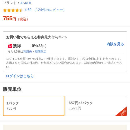
ブランド：
ASKUL
4.69 （124件のレビュー）
755
円
（税込）
お買い物でもらえる特典
最大付与率7%
内訳を見る
5
獲得
%
(33pt)
うち4.5%は
利用先・期間限定
ログイン&全額PayPay支払いで獲得できます。原則として税抜金額に対し付与されます。
表示よりも実際の付与数、付与率が少ない場合があります。詳細は内訳からご確認くださ
い。
ログインはこちら
販売単位
657円×3パック
1パック
1,971円
755円
お得