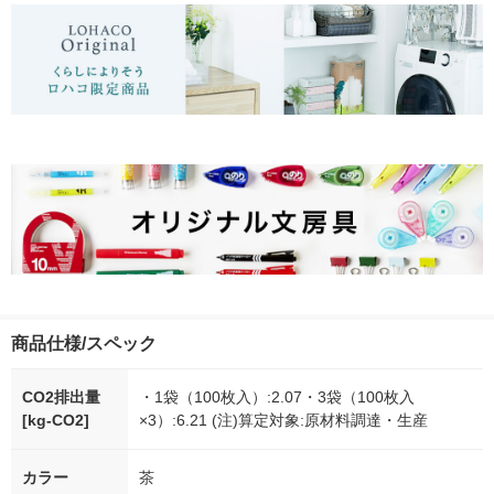
商品仕様/スペック
CO2排出量
・1袋（100枚入）:2.07・3袋（100枚入
[kg-CO2]
×3）:6.21 (注)算定対象:原材料調達・生産
カラー
茶