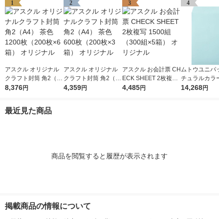
1
2
3
4
アスクル オリジナル
アスクル オリジナル
アスクル お会計票 CH
ムトウユニパッ
クラフト封筒 角2（A
クラフト封筒 角2（A
ECK SHEET 2枚複写
チュラルカラ
4） 茶色 1200枚（20
8,376
4） 茶色 600枚（200
4,359
1500組（300組×5
4,485
角2（A4） ブ
14,268
円
円
円
円
0枚×6箱） オリジナル
枚×3箱） オリジナル
箱） オリジナル
（500枚入×2
最近見た商品
商品を閲覧すると履歴が表示されます
掲載商品の情報について