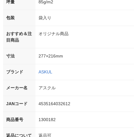
坪量
85g/m2
包装
袋入り
おすすめ＆注
オリジナル商品
目商品
寸法
277×216mm
ブランド
ASKUL
メーカー名
アスクル
JANコード
4535164032612
商品番号
1300182
返品について
返品可