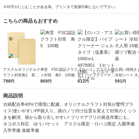
※印字がにじむことがある為、プリンタで直接印刷しないで下さい。
こちらの商品もおすすめ
アスクルオリジナルク
寿堂 FSC認証クラフ
【ロハコ・アスクル限
お買い得熱さ
ラフト封筒角2 茶
ト封筒 角5 100枚
定】パイプクリーナー
冷却シート 大人
1袋（100枚入） オリ
798
869
ジェルタイプ（塩素
612
枚入 冷感ツブ
591
円
円
円
円
ジナル
系） 1000ｍL 497895
林製薬
1 1セット(3個) ミ
商品説明
ツエイ オリジナル
古紙配合率40%で環境に配慮。オリジナルクラフト封筒が驚愕プラ
イス!使いやすいPP袋入り。袋のノリ付け位置を変えて封筒のくっつ
きを解消、袋から取り出しやすい! フリマアプリの発送作業にも。　
ネコポス対応　ゆうパケット　アスクル限定・ロハコ限定 入園準備 
入学準備 進級準備