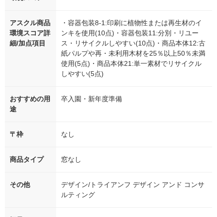
アスクル商品
・容器包装8-1:印刷に植物性または再生材のイ
環境スコア詳
ンキを使用(10点)・容器包装11:分別・リユー
細/加点項目
ス・リサイクルしやすい(10点)・商品本体12:古
紙パルプや再・未利用木材を25％以上50％未満
使用(5点)・商品本体21:単一素材でリサイクル
しやすい(5点)
おすすめの用
卒入園・新年度準備
途
〒枠
なし
商品タイプ
窓なし
その他
デザイン/トライアンフ デザイン アンド コンサ
ルティング