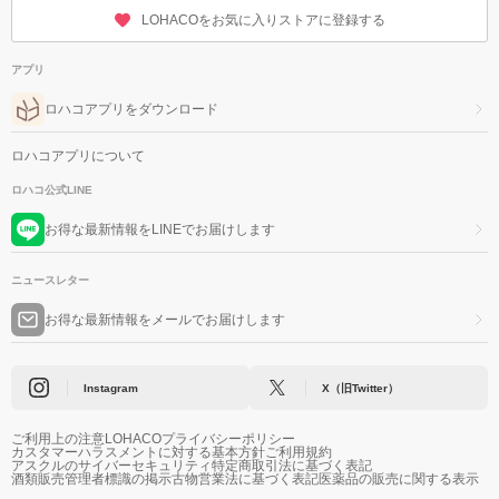
LOHACOをお気に入りストアに登録する
アプリ
ロハコアプリをダウンロード
ロハコアプリについて
ロハコ公式LINE
お得な最新情報をLINEでお届けします
ニュースレター
お得な最新情報をメールでお届けします
Instagram
X（旧Twitter）
ご利用上の注意
LOHACOプライバシーポリシー
カスタマーハラスメントに対する基本方針
ご利用規約
アスクルのサイバーセキュリティ
特定商取引法に基づく表記
酒類販売管理者標識の掲示
古物営業法に基づく表記
医薬品の販売に関する表示